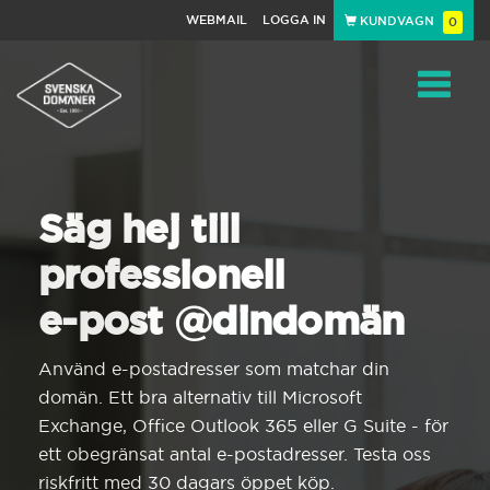
WEBMAIL
LOGGA IN
KUNDVAGN
0
Toggle
navigat
Säg hej till
professionell
e-post @dindomän
Använd e-postadresser som matchar din
domän. Ett bra alternativ till Microsoft
Exchange, Office Outlook 365 eller G Suite - för
ett obegränsat antal e-postadresser. Testa oss
riskfritt med 30 dagars öppet köp.