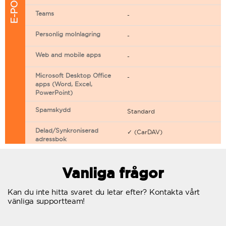
Teams
-
Personlig molnlagring
-
Web and mobile apps
-
Microsoft Desktop Office
-
apps (Word, Excel,
PowerPoint)
Spamskydd
Standard
Delad/Synkroniserad
✓ (CarDAV)
adressbok
Delad/Synkroniserad
✓ (CarDAV)
kalender
Vanliga frågor
E-postfiltrering
Kan du inte hitta svaret du letar efter? Kontakta vårt
vänliga supportteam!
Vidarebefordring av e-post
Autosvar