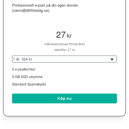
Professionell e-post på din egen domän
(namn@dittföretag.se)
27
kr
månadskostnad första året
därefter 27 kr
1 år: 324 kr
5 e-postkonton
5 GB SSD-utrymme
Standard Spamskydd
Köp nu