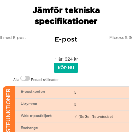
Jämför tekniska
specifikationer
E-post
l med E-post
Microsoft 3
1 år: 324 kr
KÖP NU
Alla
Endast skillnader
E-POSTFUNKTIONER
E-postkonton
5
Utrymme
5
Web e-postklijent
✓ (SoGo, Roundcube)
Exchange
-