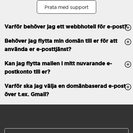
Prata med support
Öppet köp
30
Tvåfaktorsautentisering
-
Varför behöver jag ett webbhotell för e-post?
GENERELLA FUNKTIONER
Daglig säkerhetskopiering
Behöver jag flytta min domän till er för att
Gratis e-post &
använda er e-posttjänst?
telefonsupport
Gratis konfiguration
Kan jag flytta mailen i mitt nuvarande e-
postkonto till er?
30 dagars öppet köp
Varför ska jag välja en domänbaserad e-post
30 dagars kostnadsfritt
test
över t.ex. Gmail?
99.9 % Upp-tid