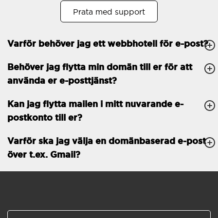
Prata med support
Öppet köp
30
Tvåfaktorsautentisering
-
Varför behöver jag ett webbhotell för e-post?
GENERELLA FUNKTIONER
Daglig säkerhetskopiering
Behöver jag flytta min domän till er för att
Gratis e-post &
använda er e-posttjänst?
telefonsupport
Gratis konfiguration
Kan jag flytta mailen i mitt nuvarande e-
postkonto till er?
30 dagars öppet köp
Varför ska jag välja en domänbaserad e-post
30 dagars kostnadsfritt
test
över t.ex. Gmail?
99.9 % Upp-tid