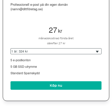
Professionell e-post på din egen domän
(namn@dittföretag.se)
27
kr
månadskostnad första året
därefter 27 kr
1 år: 324 kr
5 e-postkonton
5 GB SSD-utrymme
Standard Spamskydd
Köp nu