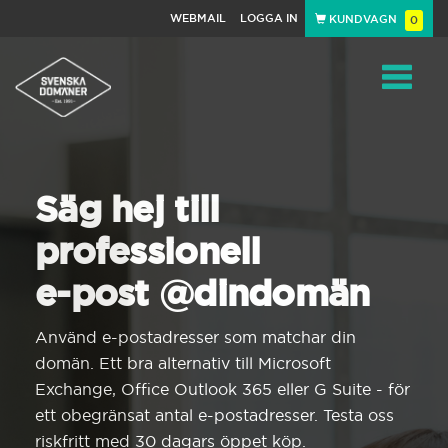
WEBMAIL
LOGGA IN
KUNDVAGN
0
Toggle
navigat
Säg hej till
professionell
e-post @dindomän
Använd e-postadresser som matchar din
domän. Ett bra alternativ till Microsoft
Exchange, Office Outlook 365 eller G Suite - för
ett obegränsat antal e-postadresser. Testa oss
riskfritt med 30 dagars öppet köp.