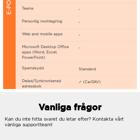
Teams
-
Personlig molnlagring
-
Web and mobile apps
-
Microsoft Desktop Office
-
apps (Word, Excel,
PowerPoint)
Spamskydd
Standard
Delad/Synkroniserad
✓ (CarDAV)
adressbok
Delad/Synkroniserad
✓ (CarDAV)
kalender
Vanliga frågor
E-postfiltrering
Kan du inte hitta svaret du letar efter? Kontakta vårt
vänliga supportteam!
Vidarebefordring av e-post
Autosvar