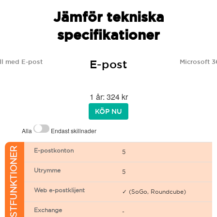
Jämför tekniska
specifikationer
E-post
l med E-post
Microsoft 3
1 år: 324 kr
KÖP NU
Alla
Endast skillnader
E-POSTFUNKTIONER
E-postkonton
5
Utrymme
5
Web e-postklijent
✓ (SoGo, Roundcube)
Exchange
-