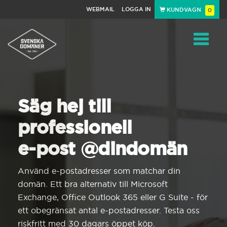
WEBMAIL
LOGGA IN
KUNDVAGN
0
Toggle
navigat
Säg hej till
professionell
e-post @dindomän
Använd e-postadresser som matchar din
domän. Ett bra alternativ till Microsoft
Exchange, Office Outlook 365 eller G Suite - för
ett obegränsat antal e-postadresser. Testa oss
riskfritt med 30 dagars öppet köp.