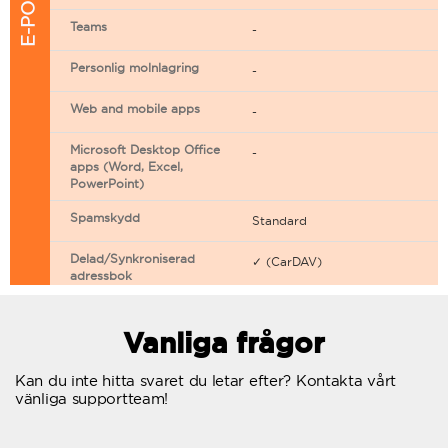
Teams
-
Personlig molnlagring
-
Web and mobile apps
-
Microsoft Desktop Office
-
apps (Word, Excel,
PowerPoint)
Spamskydd
Standard
Delad/Synkroniserad
✓ (CarDAV)
adressbok
Delad/Synkroniserad
✓ (CarDAV)
kalender
Vanliga frågor
E-postfiltrering
Kan du inte hitta svaret du letar efter? Kontakta vårt
vänliga supportteam!
Vidarebefordring av e-post
Autosvar