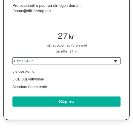
Professionell e-post på din egen domän
(namn@dittföretag.se)
27
kr
månadskostnad första året
därefter 27 kr
1 år: 324 kr
5 e-postkonton
5 GB SSD-utrymme
Standard Spamskydd
Köp nu