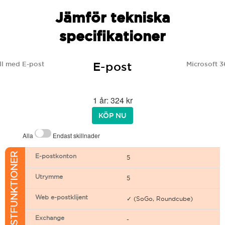
Jämför tekniska
specifikationer
E-post
l med E-post
Microsoft 3
1 år: 324 kr
KÖP NU
Alla
Endast skillnader
E-POSTFUNKTIONER
E-postkonton
5
Utrymme
5
Web e-postklijent
✓ (SoGo, Roundcube)
Exchange
-