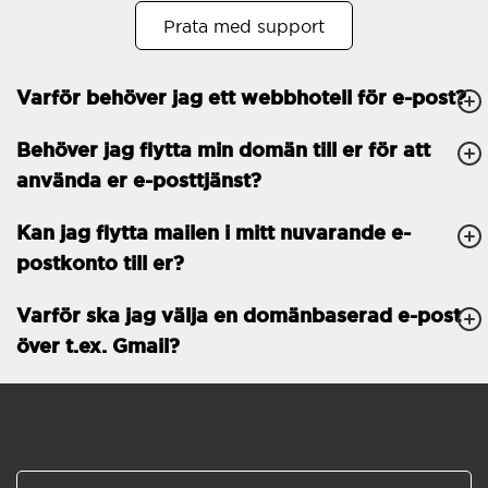
Prata med support
Öppet köp
30
Tvåfaktorsautentisering
-
Varför behöver jag ett webbhotell för e-post?
GENERELLA FUNKTIONER
Daglig säkerhetskopiering
Behöver jag flytta min domän till er för att
Gratis e-post &
använda er e-posttjänst?
telefonsupport
Gratis konfiguration
Kan jag flytta mailen i mitt nuvarande e-
postkonto till er?
30 dagars öppet köp
Varför ska jag välja en domänbaserad e-post
30 dagars kostnadsfritt
test
över t.ex. Gmail?
99.9 % Upp-tid