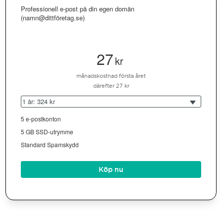
Professionell e-post på din egen domän
(namn@dittföretag.se)
27
kr
månadskostnad första året
därefter 27 kr
1 år: 324 kr
5 e-postkonton
5 GB SSD-utrymme
Standard Spamskydd
Köp nu