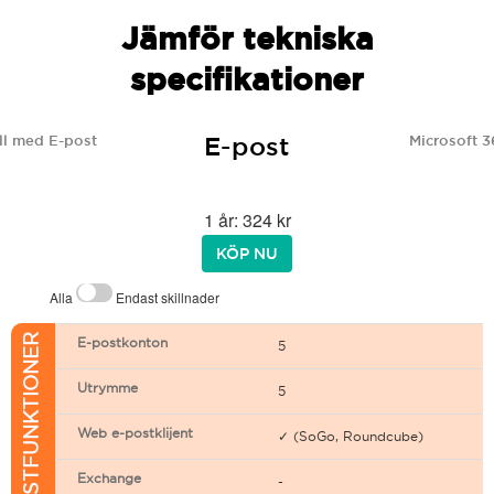
Jämför tekniska
specifikationer
E-post
l med E-post
Microsoft 3
1 år: 324 kr
KÖP NU
Alla
Endast skillnader
E-POSTFUNKTIONER
E-postkonton
5
Utrymme
5
Web e-postklijent
✓ (SoGo, Roundcube)
Exchange
-