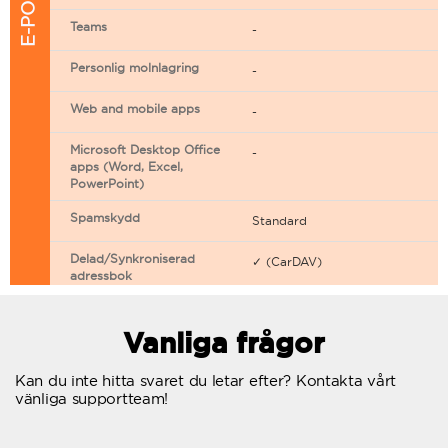
Teams
-
Personlig molnlagring
-
Web and mobile apps
-
Microsoft Desktop Office
-
apps (Word, Excel,
PowerPoint)
Spamskydd
Standard
Delad/Synkroniserad
✓ (CarDAV)
adressbok
Delad/Synkroniserad
✓ (CarDAV)
kalender
Vanliga frågor
E-postfiltrering
Kan du inte hitta svaret du letar efter? Kontakta vårt
vänliga supportteam!
Vidarebefordring av e-post
Autosvar