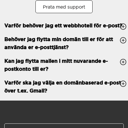
Prata med support
Öppet köp
30
Tvåfaktorsautentisering
-
Varför behöver jag ett webbhotell för e-post?
GENERELLA FUNKTIONER
Daglig säkerhetskopiering
Behöver jag flytta min domän till er för att
Gratis e-post &
använda er e-posttjänst?
telefonsupport
Gratis konfiguration
Kan jag flytta mailen i mitt nuvarande e-
postkonto till er?
30 dagars öppet köp
Varför ska jag välja en domänbaserad e-post
30 dagars kostnadsfritt
test
över t.ex. Gmail?
99.9 % Upp-tid