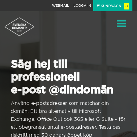
WEBMAIL
LOGGA IN
KUNDVAGN
0
Toggle
navigat
Säg hej till
professionell
e-post @dindomän
Använd e-postadresser som matchar din
domän. Ett bra alternativ till Microsoft
Exchange, Office Outlook 365 eller G Suite - för
ett obegränsat antal e-postadresser. Testa oss
riskfritt med 30 dagars öppet köp.