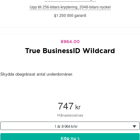
Upp till 256-bitars kryptering, 2048-bitars nyckel
$1 250 000 garanti
8964.00
True BusinessID Wildcard
Skydda obegränsat antal underdomäner.
747
kr
Månadskostnad
1 år: 8 964 kr kr
Köp nu