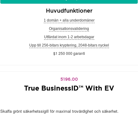
Huvudfunktioner
1 domän + alla underdomäner
Organisationsvalidering
Utfärdat inom 1-2 arbetsdagar
Upp till 256-bitars kryptering, 2048-bitars nyckel
$1 250 000 garanti
5196.00
True BusinessID™ With EV
Skaffa grönt säkerhetssigill för maximal trovärdighet och säkerhet.