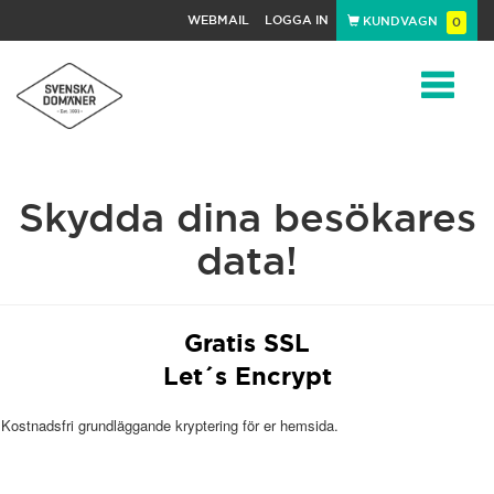
WEBMAIL
LOGGA IN
KUNDVAGN
0
Toggle
Skydda dina besökares
navigat
data!
Gratis SSL
Let´s Encrypt
Kostnadsfri grundläggande kryptering för er hemsida.