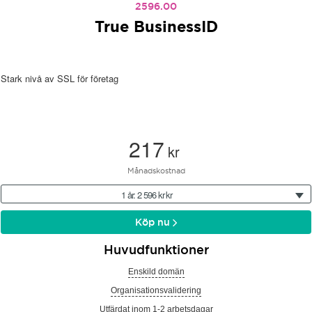
2596.00
True BusinessID
Stark nivå av SSL för företag
217
kr
Månadskostnad
1 år: 2 596 kr kr
Köp nu
Huvudfunktioner
Enskild domän
Organisationsvalidering
Utfärdat inom 1-2 arbetsdagar