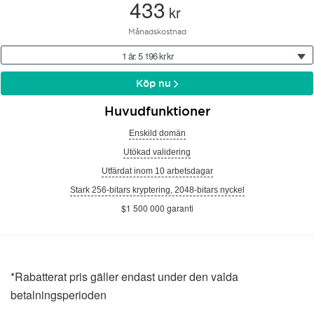
433
kr
Månadskostnad
1 år: 5 196 kr kr
Köp nu
Huvudfunktioner
Enskild domän
Utökad validering
Utfärdat inom 10 arbetsdagar
Stark 256-bitars kryptering, 2048-bitars nyckel
$1 500 000 garanti
*Rabatterat pris gäller endast under den valda
betalningsperioden