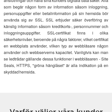
anslutningar och hålla sina kunders digitala data säker. Alla
som begär någon form av information såsom inloggning,
personuppgifter eller betalinformation på sin hemsida bör
använda sig av SSL. SSL erbjuder säker överföring av
känslig information såsom kreditkorts-, personnummer och
inloggningsuppgifter. SSL-certifikat finns i olika
säkerhetsnivåer, beroende på några faktorer, vilket certifikat
en webbplats använder, vilken typ av webbläsare någon
använder och webbserverns kapacitet. Vanligtvis kan man
se ledtrådar gällande dessa funktioner i webbläsaren - Site
Seals, HTTPS, "gröna hänglåset" är alla indikation på en
skyddad hemsida.
Varför väljer våra kunder