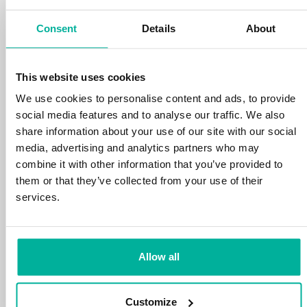
din tid och energi på din verksamhet.
Consent
Details
About
This website uses cookies
We use cookies to personalise content and ads, to provide
social media features and to analyse our traffic. We also
99,99% upptid
share information about your use of our site with our social
media, advertising and analytics partners who may
Vi skyddar din personliga data och motverkar
combine it with other information that you’ve provided to
störningar i dina tjänster med de allra bästa
them or that they’ve collected from your use of their
verktyg marknaden har att erbjuda mot
services.
hackerattacker, botnet och phising. Vår
tekniska plattform är optimerad för hastighet,
skalbarhet och stabilitet med 99,9% upptid
och daglig backup.
Allow all
Customize