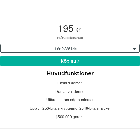
195
kr
Månadskostnad
1 år: 2 336 kr kr
Köp nu
Huvudfunktioner
Enskild domän
Domänvalidering
Utfärdat inom några minuter
Upp till 256-bitars kryptering, 2048-bitars nyckel
$500 000 garanti