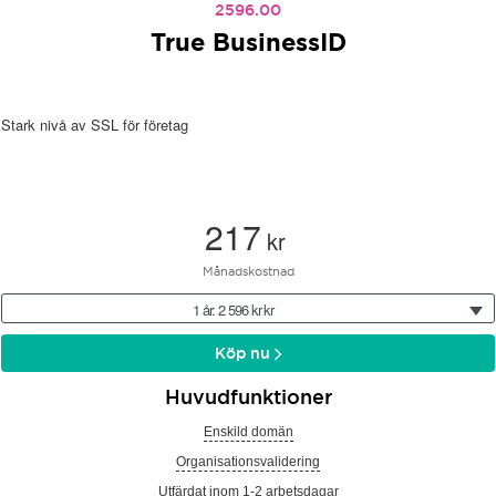
2596.00
True BusinessID
Stark nivå av SSL för företag
217
kr
Månadskostnad
1 år: 2 596 kr kr
Köp nu
Huvudfunktioner
Enskild domän
Organisationsvalidering
Utfärdat inom 1-2 arbetsdagar