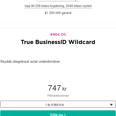
Upp till 256-bitars kryptering, 2048-bitars nyckel
$1 250 000 garanti
8964.00
True BusinessID Wildcard
Skydda obegränsat antal underdomäner.
747
kr
Månadskostnad
1 år: 8 964 kr kr
Köp nu