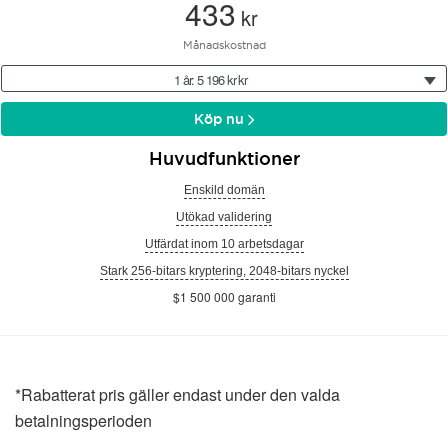
433
kr
Månadskostnad
1 år: 5 196 kr kr
Köp nu
Huvudfunktioner
Enskild domän
Utökad validering
Utfärdat inom 10 arbetsdagar
Stark 256-bitars kryptering, 2048-bitars nyckel
$1 500 000 garanti
*Rabatterat pris gäller endast under den valda
betalningsperioden