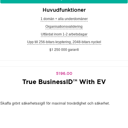
Huvudfunktioner
1 domän + alla underdomäner
Organisationsvalidering
Utfärdat inom 1-2 arbetsdagar
Upp till 256-bitars kryptering, 2048-bitars nyckel
$1 250 000 garanti
5196.00
True BusinessID™ With EV
Skaffa grönt säkerhetssigill för maximal trovärdighet och säkerhet.