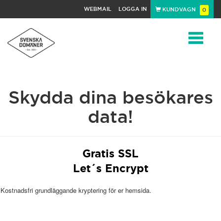
WEBMAIL
LOGGA IN
KUNDVAGN
0
Toggle
Skydda dina besökares
navigat
data!
Gratis SSL
Let´s Encrypt
Kostnadsfri grundläggande kryptering för er hemsida.