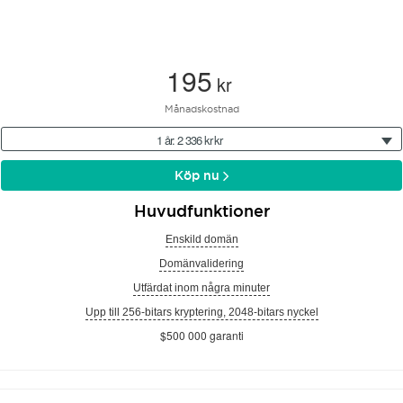
195
kr
Månadskostnad
1 år: 2 336 kr kr
Köp nu
Huvudfunktioner
Enskild domän
Domänvalidering
Utfärdat inom några minuter
Upp till 256-bitars kryptering, 2048-bitars nyckel
$500 000 garanti