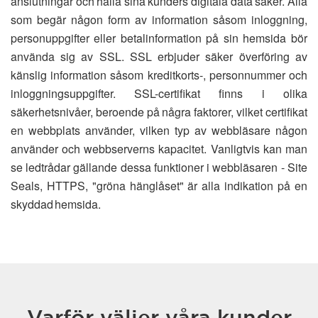
anslutningar och hålla sina kunders digitala data säker. Alla
som begär någon form av information såsom inloggning,
personuppgifter eller betalinformation på sin hemsida bör
använda sig av SSL. SSL erbjuder säker överföring av
känslig information såsom kreditkorts-, personnummer och
inloggningsuppgifter. SSL-certifikat finns i olika
säkerhetsnivåer, beroende på några faktorer, vilket certifikat
en webbplats använder, vilken typ av webbläsare någon
använder och webbserverns kapacitet. Vanligtvis kan man
se ledtrådar gällande dessa funktioner i webbläsaren - Site
Seals, HTTPS, "gröna hänglåset" är alla indikation på en
skyddad hemsida.
Varför väljer våra kunder