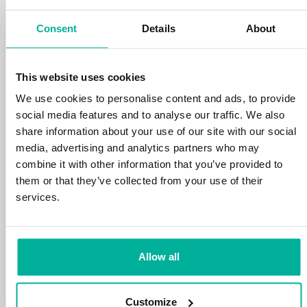
din tid och energi på din verksamhet.
Consent
Details
About
This website uses cookies
We use cookies to personalise content and ads, to provide
social media features and to analyse our traffic. We also
99,99% upptid
share information about your use of our site with our social
media, advertising and analytics partners who may
Vi skyddar din personliga data och motverkar
combine it with other information that you’ve provided to
störningar i dina tjänster med de allra bästa
them or that they’ve collected from your use of their
verktyg marknaden har att erbjuda mot
services.
hackerattacker, botnet och phising. Vår
tekniska plattform är optimerad för hastighet,
skalbarhet och stabilitet med 99,9% upptid
och daglig backup.
Allow all
Customize