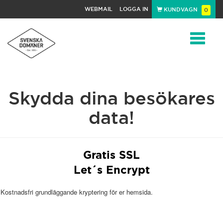
WEBMAIL
LOGGA IN
KUNDVAGN
0
Toggle
Skydda dina besökares
navigat
data!
Gratis SSL
Let´s Encrypt
Kostnadsfri grundläggande kryptering för er hemsida.