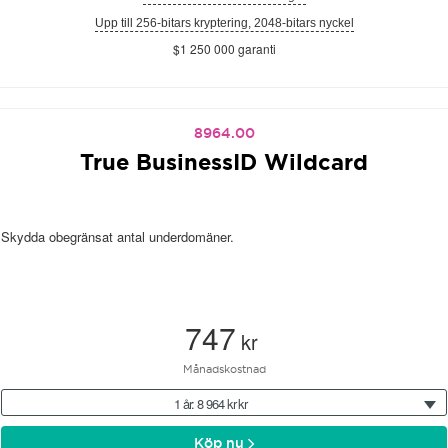
Upp till 256-bitars kryptering, 2048-bitars nyckel
$1 250 000 garanti
8964.00
True BusinessID Wildcard
Skydda obegränsat antal underdomäner.
747
kr
Månadskostnad
1 år: 8 964 kr kr
Köp nu