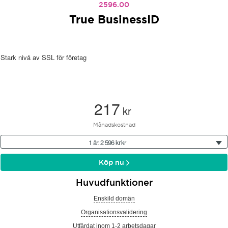
2596.00
True BusinessID
Stark nivå av SSL för företag
217
kr
Månadskostnad
1 år: 2 596 kr kr
Köp nu
Huvudfunktioner
Enskild domän
Organisationsvalidering
Utfärdat inom 1-2 arbetsdagar