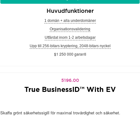
Huvudfunktioner
1 domän + alla underdomäner
Organisationsvalidering
Utfärdat inom 1-2 arbetsdagar
Upp till 256-bitars kryptering, 2048-bitars nyckel
$1 250 000 garanti
5196.00
True BusinessID™ With EV
Skaffa grönt säkerhetssigill för maximal trovärdighet och säkerhet.