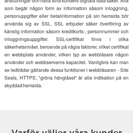
anslutningar och hålla sina kunders digitala data säker. Alla
som begär någon form av information såsom inloggning,
personuppgifter eller betalinformation på sin hemsida bör
använda sig av SSL. SSL erbjuder säker överföring av
känslig information såsom kreditkorts-, personnummer och
inloggningsuppgifter. SSL-certifikat finns i olika
säkerhetsnivåer, beroende på några faktorer, vilket certifikat
en webbplats använder, vilken typ av webbläsare någon
använder och webbserverns kapacitet. Vanligtvis kan man
se ledtrådar gällande dessa funktioner i webbläsaren - Site
Seals, HTTPS, "gröna hänglåset" är alla indikation på en
skyddad hemsida.
Varför väljer våra kunder