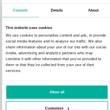
din tid och energi på din verksamhet.
Consent
Details
About
This website uses cookies
We use cookies to personalise content and ads, to provide
social media features and to analyse our traffic. We also
99,99% upptid
share information about your use of our site with our social
media, advertising and analytics partners who may
Vi skyddar din personliga data och motverkar
combine it with other information that you’ve provided to
störningar i dina tjänster med de allra bästa
them or that they’ve collected from your use of their
verktyg marknaden har att erbjuda mot
services.
hackerattacker, botnet och phising. Vår
tekniska plattform är optimerad för hastighet,
skalbarhet och stabilitet med 99,9% upptid
och daglig backup.
Allow all
Customize