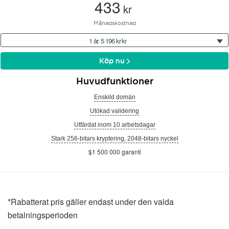
433
kr
Månadskostnad
1 år: 5 196 kr kr
Köp nu
Huvudfunktioner
Enskild domän
Utökad validering
Utfärdat inom 10 arbetsdagar
Stark 256-bitars kryptering, 2048-bitars nyckel
$1 500 000 garanti
*Rabatterat pris gäller endast under den valda
betalningsperioden