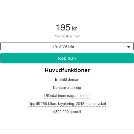
195
kr
Månadskostnad
1 år: 2 336 kr kr
Köp nu
Huvudfunktioner
Enskild domän
Domänvalidering
Utfärdat inom några minuter
Upp till 256-bitars kryptering, 2048-bitars nyckel
$500 000 garanti