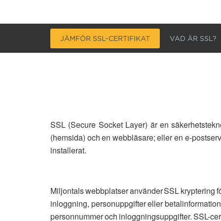
JÄMFÖR SSL-CERTIFIKAT
VAD ÄR SSL?
SSL (Secure Socket Layer) är en säkerhetsteknol
(hemsida) och en webbläsare; eller en e-postserve
installerat.
Miljontals webbplatser använder SSL kryptering fö
inloggning, personuppgifter eller betalinformatio
personnummer och inloggningsuppgifter. SSL-certifi