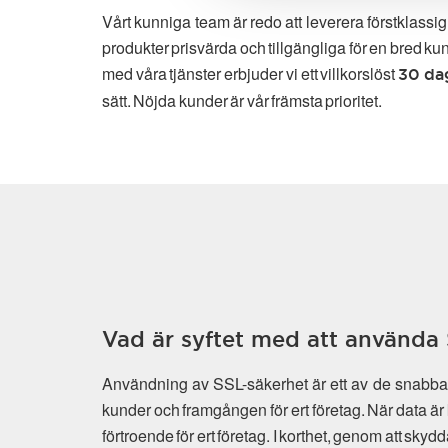
Vårt kunniga team är redo att leverera förstklassi
produkter prisvärda och tillgängliga för en bred ku
med våra tjänster erbjuder vi ett villkorslöst
30 da
sätt. Nöjda kunder är vår främsta prioritet.
Vad är syftet med att använda 
Användning av SSL-säkerhet är ett av de snabbast
kunder och framgången för ert företag. När data är 
förtroende för ert företag. I korthet, genom att sky