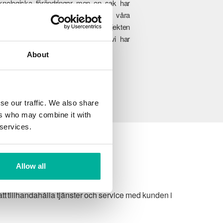
knologiska förändringar men en sak har
ldrig förändrats, engagemanget i våra
nders framgång. Från de minsta projekten
ll fullskaliga företagsverksamheter, vi har
änsten som passar er perfekt.
About
se our traffic. We also share
ers who may combine it with
 services.
Allow all
t tillhandahålla tjänster och service med kunden i