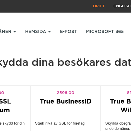
DRIFT
ENGLISH
ÄNER
HEMSIDA
E-POST
MICROSOFT 365
kydda dina besökares dat
00
2596.00
8
SSL
True BusinessID
True B
ium
Wi
 skydd för din
Stark nivå av SSL för företag
Skydda obegrän
underdomäner.