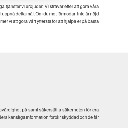
jänster vi erbjuder. Vi strävar efter att göra våra
att uppnå detta mål. Om du mot förmodan inte är nöjd
er vi att göra vårt yttersta för att hjälpa er på bästa
ovärdighet på samt säkerställa säkerheten för era
ders känsliga information förblir skyddad och de får