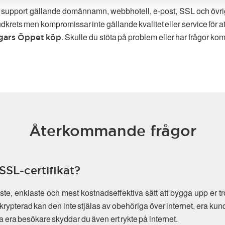
g support gällande domännamn, webbhotell, e-post, SSL och övriga t
ndkrets men kompromissar inte gällande kvalitet eller service för 
. Skulle du stöta på problem eller har frågor komm
gars Öppet köp
Återkommande frågor
SSL-certifikat?
e, enklaste och mest kostnadseffektiva sätt att bygga upp er tr
krypterad kan den inte stjälas av obehöriga över internet, era kun
dda era besökare skyddar du även ert rykte på internet.