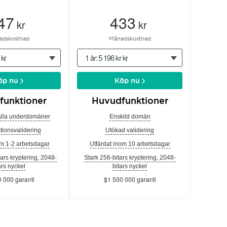
47
433
kr
kr
adskostnad
Månadskostnad
 kr
1 år: 5 196 kr kr
öp nu
Köp nu
funktioner
Huvudfunktioner
alla underdomäner
Enskild domän
tionsvalidering
Utökad validering
om 1-2 arbetsdagar
Utfärdat inom 10 arbetsdagar
tars kryptering, 2048-
Stark 256-bitars kryptering, 2048-
ars nyckel
bitars nyckel
 000 garanti
$1 500 000 garanti