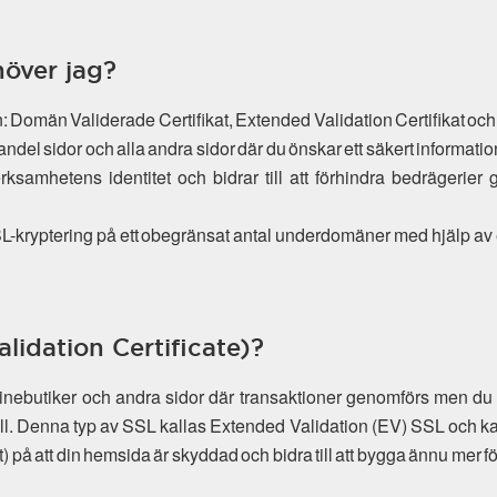
höver jag?
lan: Domän Validerade Certifikat, Extended Validation Certifikat och
andel sidor och alla andra sidor där du önskar ett säkert informat
verksamhetens identitet och bidrar till att förhindra bedrägeri
 SSL-kryptering på ett obegränsat antal underdomäner med hjälp av
lidation Certificate)?
linebutiker och andra sidor där transaktioner genomförs men
oll. Denna typ av SSL kallas Extended Validation (EV) SSL och k
) på att din hemsida är skyddad och bidra till att bygga ännu mer f