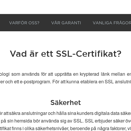
VARFÖR OSS?
VÅR GARANTI
VANLIGA FRÅGO
Vad är ett SSL-Certifikat?
ogi som används för att upprätta en krypterad länk mellan en
r och ett e-postprogram. För att kunna etablera en SSL anslutnin
Säkerhet
r att säkra anslutningar och hålla sina kunders digitala data säk
n på sin hemsida bör använda sig av SSL. SSL erbjuder säker öve
kat finns i olika säkerhetsnivåer, beroende på några faktorer, vil