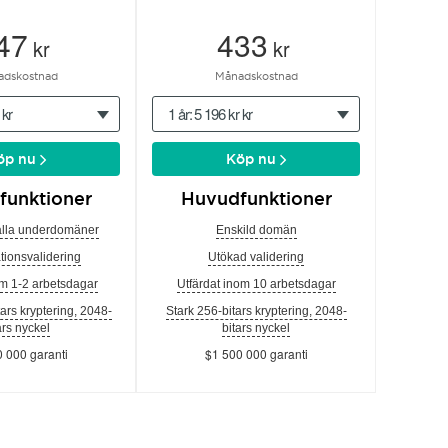
47
433
kr
kr
adskostnad
Månadskostnad
 kr
1 år: 5 196 kr kr
öp nu
Köp nu
funktioner
Huvudfunktioner
alla underdomäner
Enskild domän
tionsvalidering
Utökad validering
om 1-2 arbetsdagar
Utfärdat inom 10 arbetsdagar
tars kryptering, 2048-
Stark 256-bitars kryptering, 2048-
ars nyckel
bitars nyckel
 000 garanti
$1 500 000 garanti