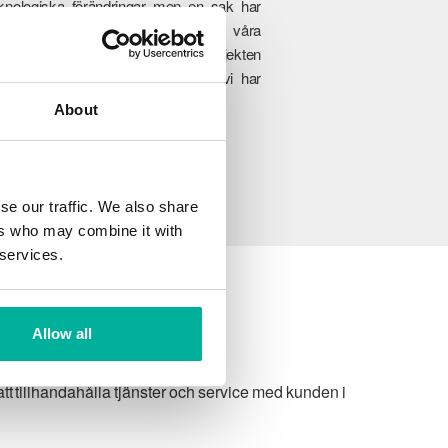
knologiska förändringar men en sak har
ldrig förändrats, engagemanget i våra
nders framgång. Från de minsta projekten
ll fullskaliga företagsverksamheter, vi har
änsten som passar er perfekt.
About
se our traffic. We also share
ers who may combine it with
 services.
Allow all
t tillhandahålla tjänster och service med kunden i