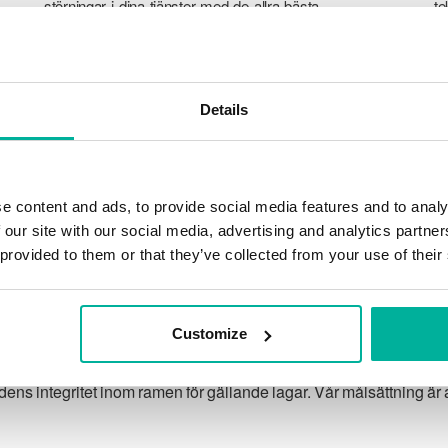
störningar i dina tjänster med de allra bästa
te
verktyg marknaden har att erbjuda mot
a
hackerattacker, botnet och phising. Vår
ku
tekniska plattform är optimerad för hastighet,
ti
skalbarhet och stabilitet med 99,9% upptid
tj
Details
och daglig backup.
e content and ads, to provide social media features and to analy
 our site with our social media, advertising and analytics partn
 provided to them or that they’ve collected from your use of their
Vår garanti
Customize
 integritet inom ramen för gällande lagar. Vår målsättning är at