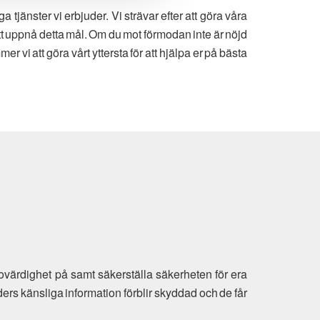
jänster vi erbjuder. Vi strävar efter att göra våra
att uppnå detta mål. Om du mot förmodan inte är nöjd
er vi att göra vårt yttersta för att hjälpa er på bästa
ovärdighet på samt säkerställa säkerheten för era
ders känsliga information förblir skyddad och de får