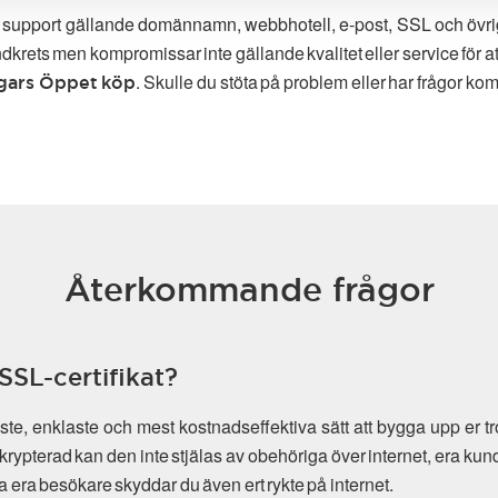
g support gällande domännamn, webbhotell, e-post, SSL och övriga t
ndkrets men kompromissar inte gällande kvalitet eller service för 
. Skulle du stöta på problem eller har frågor komm
gars Öppet köp
Återkommande frågor
SSL-certifikat?
e, enklaste och mest kostnadseffektiva sätt att bygga upp er tr
krypterad kan den inte stjälas av obehöriga över internet, era kun
dda era besökare skyddar du även ert rykte på internet.