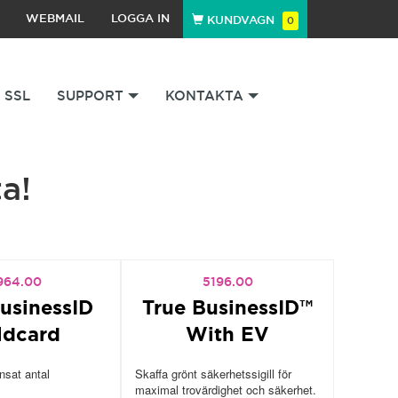
WEBMAIL
LOGGA IN
KUNDVAGN
0
SSL
SUPPORT
KONTAKTA
a!
964.00
5196.00
usinessID
True BusinessID™
ldcard
With EV
sat antal
Skaffa grönt säkerhetssigill för
maximal trovärdighet och säkerhet.