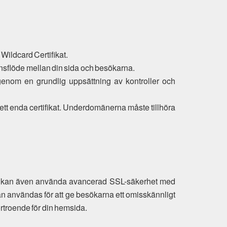
 Wildcard Certifikat.
ionsflöde mellan din sida och besökarna.
er genom en grundlig uppsättning av kontroller och
 ett enda certifikat. Underdomänerna måste tillhöra
 du kan även använda avancerad SSL-säkerhet med
an användas för att ge besökarna ett omisskännligt
örtroende för din hemsida.