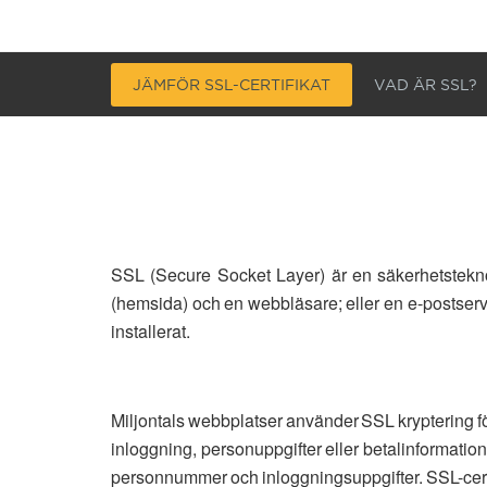
JÄMFÖR SSL-CERTIFIKAT
VAD ÄR SSL?
SSL (Secure Socket Layer) är en säkerhetsteknol
(hemsida) och en webbläsare; eller en e-postserve
installerat.
Miljontals webbplatser använder SSL kryptering fö
inloggning, personuppgifter eller betalinformatio
personnummer och inloggningsuppgifter. SSL-certifi