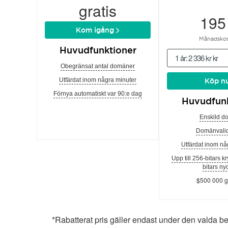
gratis
195
Kom igång
Månadskos
Huvudfunktioner
1 år: 2 336 kr kr
Obegränsat antal domäner
Utfärdat inom några minuter
Köp n
Förnya automatiskt var 90:e dag
Huvudfunk
Enskild d
Domänvalid
Utfärdat inom nå
Upp till 256-bitars k
bitars ny
$500 000 g
*Rabatterat pris gäller endast under den valda b