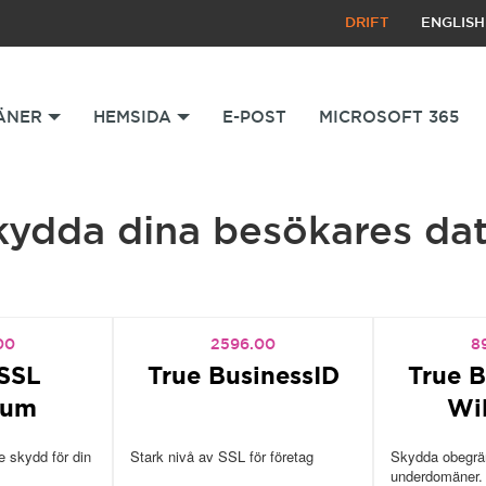
DRIFT
ENGLISH
ÄNER
HEMSIDA
E-POST
MICROSOFT 365
kydda dina besökares dat
00
2596.00
8
SSL
True BusinessID
True B
ium
Wi
 skydd för din
Stark nivå av SSL för företag
Skydda obegrän
underdomäner.