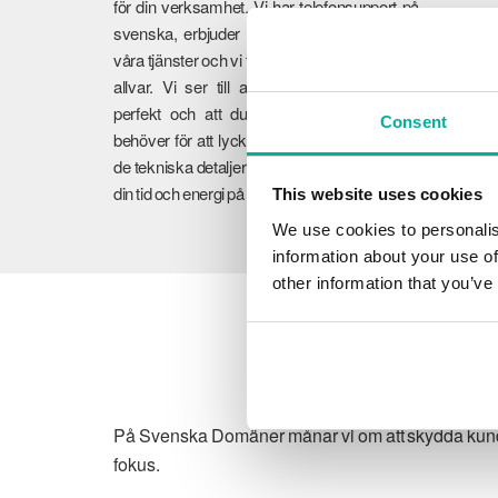
för din verksamhet. Vi har telefonsupport på
svenska, erbjuder 30 dagars öppet köp på
våra tjänster och vi tar er feedback på största
allvar. Vi ser till att dina tjänster fungerar
perfekt och att du får den vägledning du
Consent
behöver för att lyckas online. Vi tar hand om
de tekniska detaljerna så att du kan fokusera
din tid och energi på din verksamhet.
This website uses cookies
We use cookies to personalis
information about your use of
other information that you’ve
På Svenska Domäner månar vi om att skydda kundens
fokus.