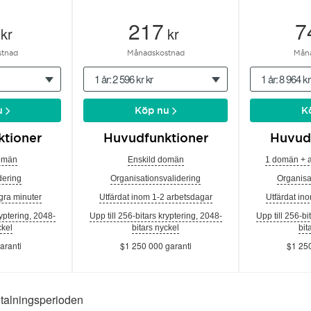
217
7
kr
kr
tnad
Månadskostnad
Mån
1 år: 2 596 kr kr
1 år: 8 964 kr
u
Köp nu
K
tioner
Huvudfunktioner
Huvud
omän
Enskild domän
1 domän + 
ering
Organisationsvalidering
Organisa
gra minuter
Utfärdat inom 1-2 arbetsdagar
Utfärdat in
ryptering, 2048-
Upp till 256-bitars kryptering, 2048-
Upp till 256-bi
ckel
bitars nyckel
bit
aranti
$1 250 000 garanti
$1 250
etalningsperioden