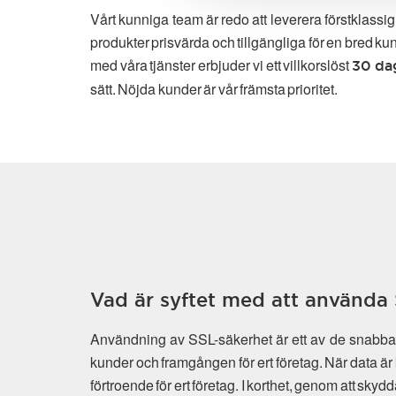
Vårt kunniga team är redo att leverera förstklassi
produkter prisvärda och tillgängliga för en bred ku
med våra tjänster erbjuder vi ett villkorslöst
30 da
sätt. Nöjda kunder är vår främsta prioritet.
Vad är syftet med att använda 
Användning av SSL-säkerhet är ett av de snabbast
kunder och framgången för ert företag. När data är 
förtroende för ert företag. I korthet, genom att sky