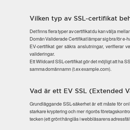
Vilken typ av SSL-certifikat be
Det finns flera typer av certifikat du kan välja mel
Domän Validerade Certifikat lämpar sig bra för e-h
EV-certifikat ger säkra anslutningar, verifierar 
valideringar.
Ett Wildcard SSL-certifikat gör det möjligt att ha
samma domännamn (t.ex example.com).
Vad är ett EV SSL (Extended Va
Grundläggande SSL-säkerhet är ett måste för on
starkare kryptering och mer rigorös företagskontr
tecken (ett grönt hänglås i webbläsarens adressfält