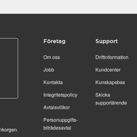
Företag
Support
Om oss
Driftinformation
Jobb
Kundcenter
Kontakta
Kunskapsbas
Integritetspolicy
Skicka
supportärende
Avtalsvillkor
Personuppgifts­
biträdesavtal
inkorgen.