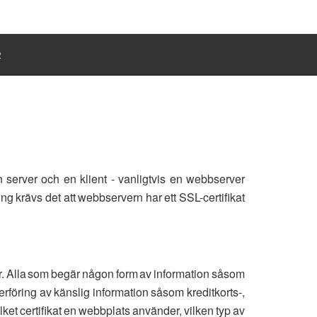
R
 server och en klient - vanligtvis en webbserver
g krävs det att webbservern har ett SSL-certifikat
er. Alla som begär någon form av information såsom
rföring av känslig information såsom kreditkorts-,
ket certifikat en webbplats använder, vilken typ av