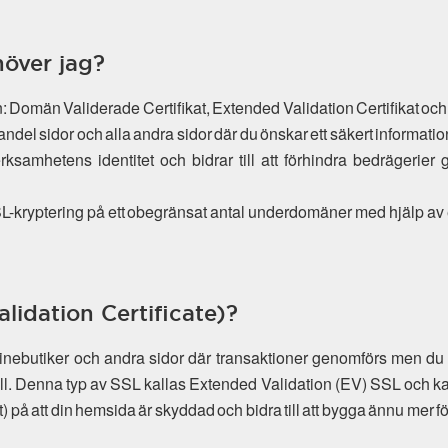
höver jag?
lan: Domän Validerade Certifikat, Extended Validation Certifikat och
andel sidor och alla andra sidor där du önskar ett säkert informat
verksamhetens identitet och bidrar till att förhindra bedrägeri
 SSL-kryptering på ett obegränsat antal underdomäner med hjälp av
lidation Certificate)?
linebutiker och andra sidor där transaktioner genomförs men
oll. Denna typ av SSL kallas Extended Validation (EV) SSL och k
) på att din hemsida är skyddad och bidra till att bygga ännu mer f