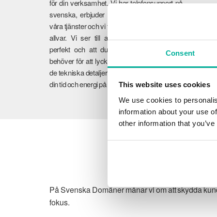
för din verksamhet. Vi har telefonsupport på
svenska, erbjuder 30 dagars öppet köp på
våra tjänster och vi tar er feedback på största
allvar. Vi ser till att dina tjänster fungerar
perfekt och att du får den vägledning du
Consent
behöver för att lyckas online. Vi tar hand om
de tekniska detaljerna så att du kan fokusera
din tid och energi på din verksamhet.
This website uses cookies
We use cookies to personalis
information about your use of
other information that you’ve
På Svenska Domäner månar vi om att skydda kundens
fokus.