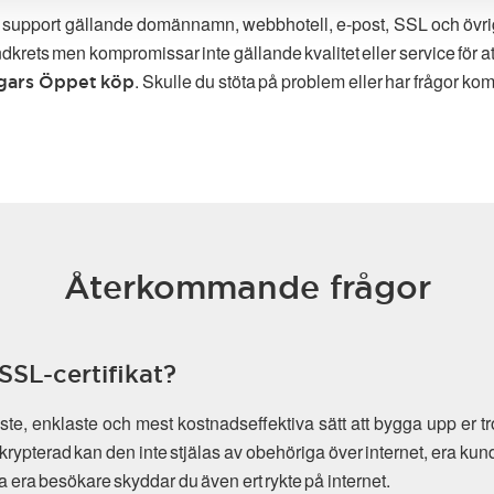
g support gällande domännamn, webbhotell, e-post, SSL och övriga t
ndkrets men kompromissar inte gällande kvalitet eller service för 
. Skulle du stöta på problem eller har frågor komm
gars Öppet köp
Återkommande frågor
SSL-certifikat?
e, enklaste och mest kostnadseffektiva sätt att bygga upp er tr
krypterad kan den inte stjälas av obehöriga över internet, era kun
dda era besökare skyddar du även ert rykte på internet.