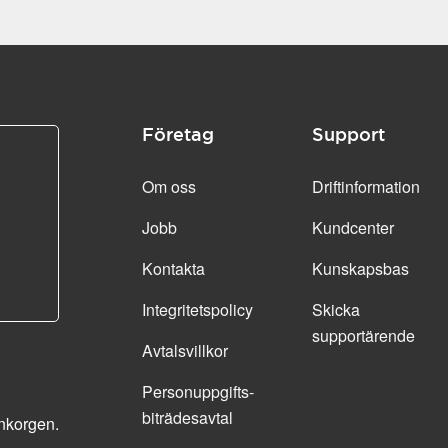
Företag
Support
Om oss
Driftinformation
Jobb
Kundcenter
Kontakta
Kunskapsbas
Integritetspolicy
Skicka
supportärende
Avtalsvillkor
Personuppgifts­
biträdesavtal
inkorgen.