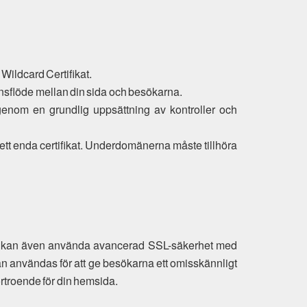
 Wildcard Certifikat.
ionsflöde mellan din sida och besökarna.
er genom en grundlig uppsättning av kontroller och
 ett enda certifikat. Underdomänerna måste tillhöra
 du kan även använda avancerad SSL-säkerhet med
an användas för att ge besökarna ett omisskännligt
örtroende för din hemsida.