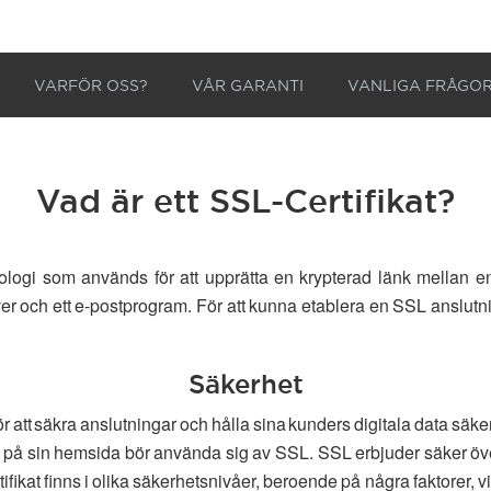
VARFÖR OSS?
VÅR GARANTI
VANLIGA FRÅGO
Vad är ett SSL-Certifikat?
ogi som används för att upprätta en krypterad länk mellan en
r och ett e-postprogram. För att kunna etablera en SSL anslutnin
Säkerhet
r att säkra anslutningar och hålla sina kunders digitala data säk
n på sin hemsida bör använda sig av SSL. SSL erbjuder säker öve
kat finns i olika säkerhetsnivåer, beroende på några faktorer, vil