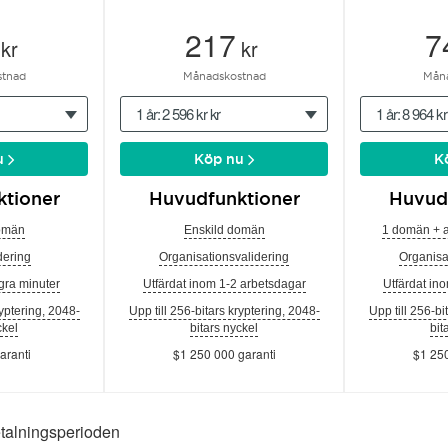
217
7
kr
kr
tnad
Månadskostnad
Mån
1 år: 2 596 kr kr
1 år: 8 964 kr
u
Köp nu
K
tioner
Huvudfunktioner
Huvud
omän
Enskild domän
1 domän + 
ering
Organisationsvalidering
Organisa
gra minuter
Utfärdat inom 1-2 arbetsdagar
Utfärdat in
ryptering, 2048-
Upp till 256-bitars kryptering, 2048-
Upp till 256-bi
ckel
bitars nyckel
bit
aranti
$1 250 000 garanti
$1 250
etalningsperioden