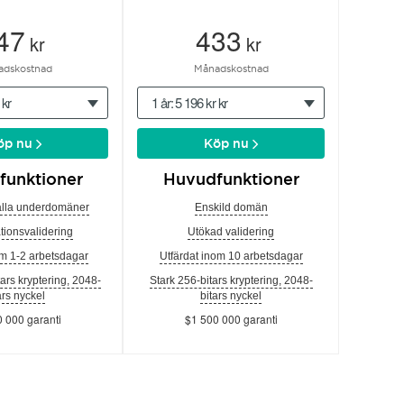
47
433
kr
kr
adskostnad
Månadskostnad
 kr
1 år: 5 196 kr kr
öp nu
Köp nu
funktioner
Huvudfunktioner
alla underdomäner
Enskild domän
tionsvalidering
Utökad validering
om 1-2 arbetsdagar
Utfärdat inom 10 arbetsdagar
tars kryptering, 2048-
Stark 256-bitars kryptering, 2048-
ars nyckel
bitars nyckel
 000 garanti
$1 500 000 garanti