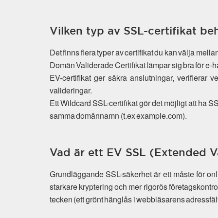
Vilken typ av SSL-certifikat be
Det finns flera typer av certifikat du kan välja mel
Domän Validerade Certifikat lämpar sig bra för e-h
EV-certifikat ger säkra anslutningar, verifierar 
valideringar.
Ett Wildcard SSL-certifikat gör det möjligt att ha
samma domännamn (t.ex example.com).
Vad är ett EV SSL (Extended Va
Grundläggande SSL-säkerhet är ett måste för on
starkare kryptering och mer rigorös företagskontr
tecken (ett grönt hänglås i webbläsarens adressfält