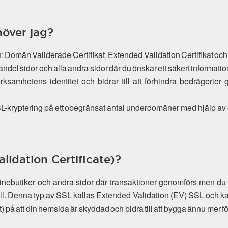
höver jag?
lan: Domän Validerade Certifikat, Extended Validation Certifikat och
andel sidor och alla andra sidor där du önskar ett säkert informat
verksamhetens identitet och bidrar till att förhindra bedrägeri
 SSL-kryptering på ett obegränsat antal underdomäner med hjälp av
lidation Certificate)?
linebutiker och andra sidor där transaktioner genomförs men
oll. Denna typ av SSL kallas Extended Validation (EV) SSL och k
) på att din hemsida är skyddad och bidra till att bygga ännu mer f