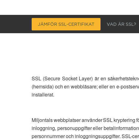
JÄMFÖR SSL-CERTIFIKAT
VAD ÄR SSL?
SSL (Secure Socket Layer) är en säkerhetsteknol
(hemsida) och en webbläsare; eller en e-postserve
installerat.
Miljontals webbplatser använder SSL kryptering fö
inloggning, personuppgifter eller betalinformatio
personnummer och inloggningsuppgifter. SSL-certifi