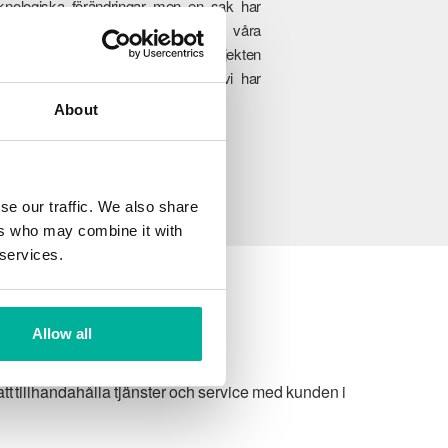
knologiska förändringar men en sak har
ldrig förändrats, engagemanget i våra
nders framgång. Från de minsta projekten
ll fullskaliga företagsverksamheter, vi har
änsten som passar er perfekt.
About
se our traffic. We also share
ers who may combine it with
 services.
Allow all
t tillhandahålla tjänster och service med kunden i