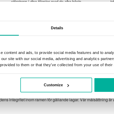
störningar i dina tjänster med de allra bästa
te
verktyg marknaden har att erbjuda mot
a
hackerattacker, botnet och phising. Vår
ku
tekniska plattform är optimerad för hastighet,
ti
skalbarhet och stabilitet med 99,9% upptid
tj
Details
och daglig backup.
e content and ads, to provide social media features and to analy
 our site with our social media, advertising and analytics partn
 provided to them or that they’ve collected from your use of their
Vår garanti
Customize
 integritet inom ramen för gällande lagar. Vår målsättning är at