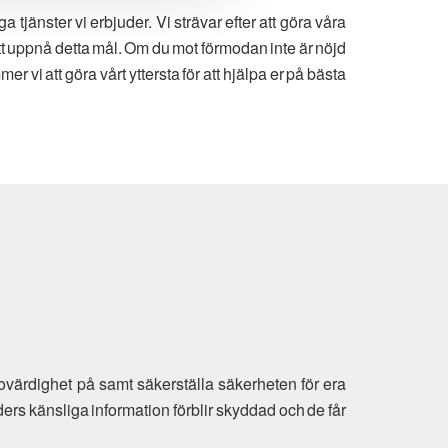
jänster vi erbjuder. Vi strävar efter att göra våra
att uppnå detta mål. Om du mot förmodan inte är nöjd
er vi att göra vårt yttersta för att hjälpa er på bästa
ovärdighet på samt säkerställa säkerheten för era
ders känsliga information förblir skyddad och de får