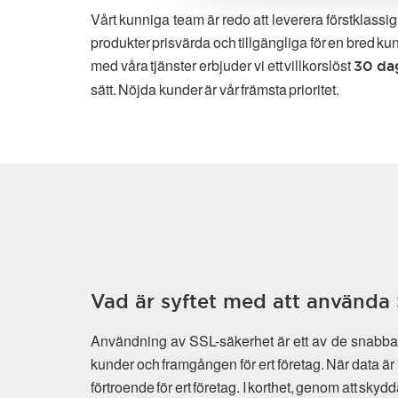
Vårt kunniga team är redo att leverera förstklassi
produkter prisvärda och tillgängliga för en bred ku
med våra tjänster erbjuder vi ett villkorslöst
30 da
sätt. Nöjda kunder är vår främsta prioritet.
Vad är syftet med att använda 
Användning av SSL-säkerhet är ett av de snabbast
kunder och framgången för ert företag. När data är 
förtroende för ert företag. I korthet, genom att sky