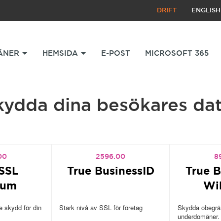
DRIFT
ENGLISH
ÄNER
HEMSIDA
E-POST
MICROSOFT 365
kydda dina besökares dat
00
2596.00
8
SSL
True BusinessID
True B
ium
Wi
 skydd för din
Stark nivå av SSL för företag
Skydda obegrän
underdomäner.