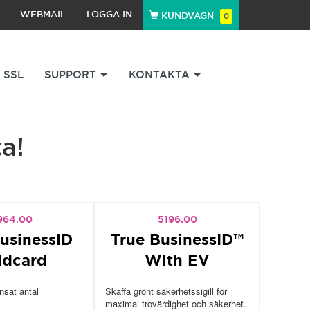
WEBMAIL
LOGGA IN
KUNDVAGN
0
SSL
SUPPORT
KONTAKTA
a!
964.00
5196.00
usinessID
True BusinessID™
ldcard
With EV
sat antal
Skaffa grönt säkerhetssigill för
maximal trovärdighet och säkerhet.