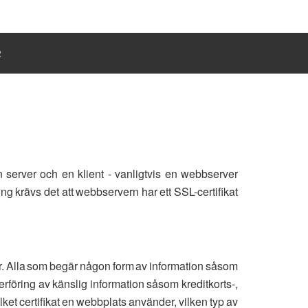
R
 server och en klient - vanligtvis en webbserver
g krävs det att webbservern har ett SSL-certifikat
er. Alla som begär någon form av information såsom
rföring av känslig information såsom kreditkorts-,
ket certifikat en webbplats använder, vilken typ av