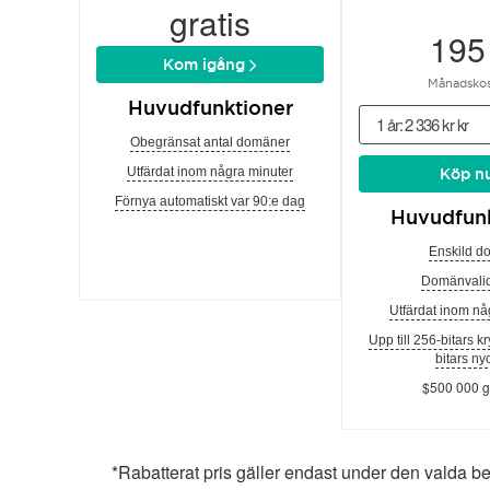
gratis
195
Kom igång
Månadskos
Huvudfunktioner
1 år: 2 336 kr kr
Obegränsat antal domäner
Utfärdat inom några minuter
Köp n
Förnya automatiskt var 90:e dag
Huvudfunk
Enskild d
Domänvalid
Utfärdat inom nå
Upp till 256-bitars k
bitars ny
$500 000 g
*Rabatterat pris gäller endast under den valda b