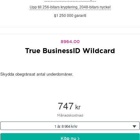
Upp till 256-bitars kryptering, 2048-bitars nyckel
$1 250 000 garanti
8964.00
True BusinessID Wildcard
Skydda obegränsat antal underdomäner.
747
kr
Månadskostnad
1 år: 8 964 kr kr
Köp nu