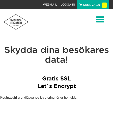
WEBMAIL
LOGGA IN
KUNDVAGN
0
Toggle
Skydda dina besökares
navigat
data!
Gratis SSL
Let´s Encrypt
Kostnadsfri grundläggande kryptering för er hemsida.