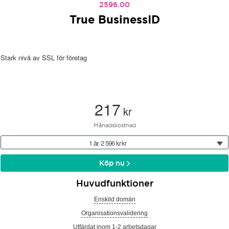
2596.00
True BusinessID
Stark nivå av SSL för företag
217
kr
Månadskostnad
1 år: 2 596 kr kr
Köp nu
Huvudfunktioner
Enskild domän
Organisationsvalidering
Utfärdat inom 1-2 arbetsdagar