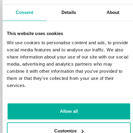
din tid och energi på din verksamhet.
Consent
Details
About
This website uses cookies
We use cookies to personalise content and ads, to provide
social media features and to analyse our traffic. We also
99,99% upptid
share information about your use of our site with our social
media, advertising and analytics partners who may
Vi skyddar din personliga data och motverkar
combine it with other information that you’ve provided to
störningar i dina tjänster med de allra bästa
them or that they’ve collected from your use of their
verktyg marknaden har att erbjuda mot
services.
hackerattacker, botnet och phising. Vår
tekniska plattform är optimerad för hastighet,
skalbarhet och stabilitet med 99,9% upptid
och daglig backup.
Allow all
Customize