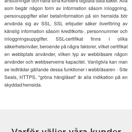
anslutningar och hålla sina kunders digitala data säker. Alla
som begär någon form av information såsom inloggning,
personuppgifter eller betalinformation på sin hemsida bör
använda sig av SSL. SSL erbjuder säker överföring av
känslig information såsom kreditkorts-, personnummer och
inloggningsuppgifter. SSL-certifikat finns i olika
säkerhetsnivåer, beroende på några faktorer, vilket certifikat
en webbplats använder, vilken typ av webbläsare någon
använder och webbserverns kapacitet. Vanligtvis kan man
se ledtrådar gällande dessa funktioner i webbläsaren - Site
Seals, HTTPS, "gröna hänglåset" är alla indikation på en
skyddad hemsida.
Varför väljer våra kunder