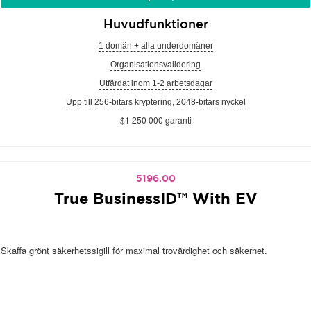
Huvudfunktioner
1 domän + alla underdomäner
Organisationsvalidering
Utfärdat inom 1-2 arbetsdagar
Upp till 256-bitars kryptering, 2048-bitars nyckel
$1 250 000 garanti
5196.00
True BusinessID™ With EV
Skaffa grönt säkerhetssigill för maximal trovärdighet och säkerhet.