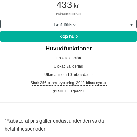
433
kr
Månadskostnad
1 år: 5 196 kr kr
Köp nu
Huvudfunktioner
Enskild domän
Utökad validering
Utfärdat inom 10 arbetsdagar
Stark 256-bitars kryptering, 2048-bitars nyckel
$1 500 000 garanti
*Rabatterat pris gäller endast under den valda
betalningsperioden