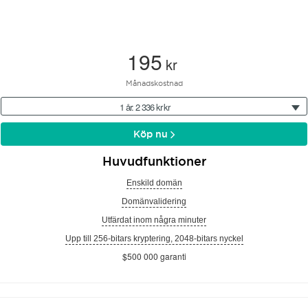
195
kr
Månadskostnad
1 år: 2 336 kr kr
Köp nu
Huvudfunktioner
Enskild domän
Domänvalidering
Utfärdat inom några minuter
Upp till 256-bitars kryptering, 2048-bitars nyckel
$500 000 garanti