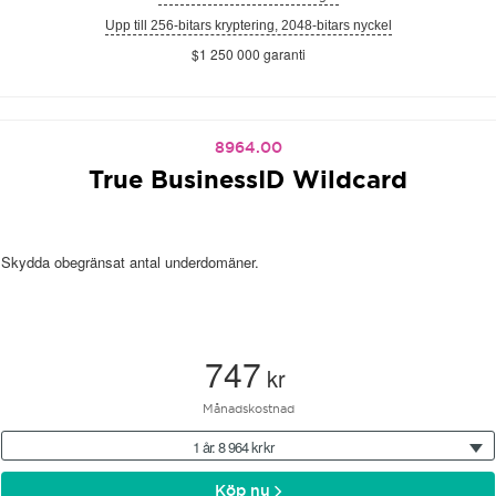
Upp till 256-bitars kryptering, 2048-bitars nyckel
$1 250 000 garanti
8964.00
True BusinessID Wildcard
Skydda obegränsat antal underdomäner.
747
kr
Månadskostnad
1 år: 8 964 kr kr
Köp nu