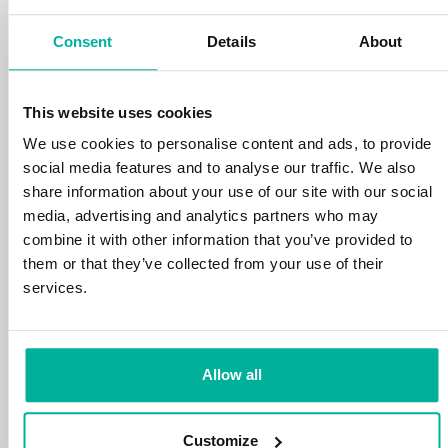
din tid och energi på din verksamhet.
Consent
Details
About
This website uses cookies
We use cookies to personalise content and ads, to provide
social media features and to analyse our traffic. We also
99,99% upptid
share information about your use of our site with our social
media, advertising and analytics partners who may
Vi skyddar din personliga data och motverkar
combine it with other information that you’ve provided to
störningar i dina tjänster med de allra bästa
them or that they’ve collected from your use of their
verktyg marknaden har att erbjuda mot
services.
hackerattacker, botnet och phising. Vår
tekniska plattform är optimerad för hastighet,
skalbarhet och stabilitet med 99,9% upptid
och daglig backup.
Allow all
Customize