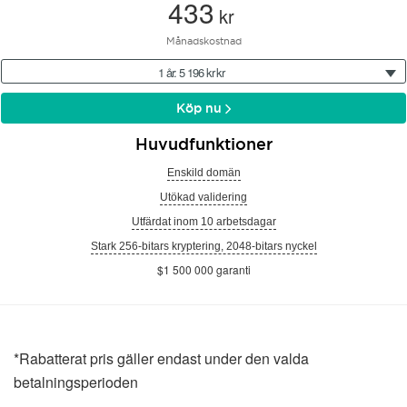
433
kr
Månadskostnad
1 år: 5 196 kr kr
Köp nu
Huvudfunktioner
Enskild domän
Utökad validering
Utfärdat inom 10 arbetsdagar
Stark 256-bitars kryptering, 2048-bitars nyckel
$1 500 000 garanti
*Rabatterat pris gäller endast under den valda
betalningsperioden