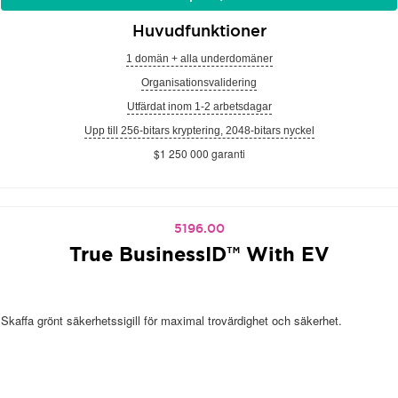
Huvudfunktioner
1 domän + alla underdomäner
Organisationsvalidering
Utfärdat inom 1-2 arbetsdagar
Upp till 256-bitars kryptering, 2048-bitars nyckel
$1 250 000 garanti
5196.00
True BusinessID™ With EV
Skaffa grönt säkerhetssigill för maximal trovärdighet och säkerhet.