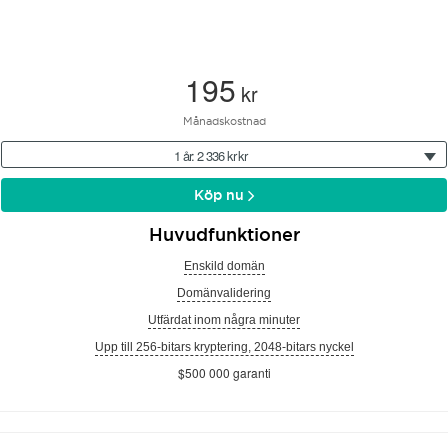
195
kr
Månadskostnad
1 år: 2 336 kr kr
Köp nu
Huvudfunktioner
Enskild domän
Domänvalidering
Utfärdat inom några minuter
Upp till 256-bitars kryptering, 2048-bitars nyckel
$500 000 garanti