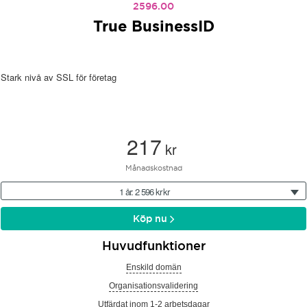
2596.00
True BusinessID
Stark nivå av SSL för företag
217
kr
Månadskostnad
1 år: 2 596 kr kr
Köp nu
Huvudfunktioner
Enskild domän
Organisationsvalidering
Utfärdat inom 1-2 arbetsdagar