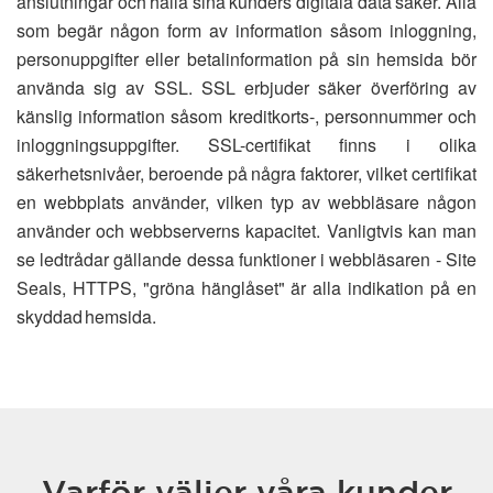
anslutningar och hålla sina kunders digitala data säker. Alla
som begär någon form av information såsom inloggning,
personuppgifter eller betalinformation på sin hemsida bör
använda sig av SSL. SSL erbjuder säker överföring av
känslig information såsom kreditkorts-, personnummer och
inloggningsuppgifter. SSL-certifikat finns i olika
säkerhetsnivåer, beroende på några faktorer, vilket certifikat
en webbplats använder, vilken typ av webbläsare någon
använder och webbserverns kapacitet. Vanligtvis kan man
se ledtrådar gällande dessa funktioner i webbläsaren - Site
Seals, HTTPS, "gröna hänglåset" är alla indikation på en
skyddad hemsida.
Varför väljer våra kunder