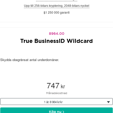
Upp till 256-bitars kryptering, 2048-bitars nyckel
$1 250 000 garanti
8964.00
True BusinessID Wildcard
Skydda obegränsat antal underdomäner.
747
kr
Månadskostnad
1 år: 8 964 kr kr
Köp nu