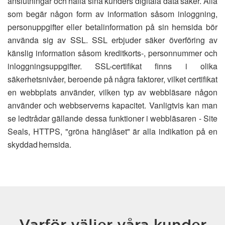
anslutningar och hålla sina kunders digitala data säker. Alla
som begär någon form av information såsom inloggning,
personuppgifter eller betalinformation på sin hemsida bör
använda sig av SSL. SSL erbjuder säker överföring av
känslig information såsom kreditkorts-, personnummer och
inloggningsuppgifter. SSL-certifikat finns i olika
säkerhetsnivåer, beroende på några faktorer, vilket certifikat
en webbplats använder, vilken typ av webbläsare någon
använder och webbserverns kapacitet. Vanligtvis kan man
se ledtrådar gällande dessa funktioner i webbläsaren - Site
Seals, HTTPS, "gröna hänglåset" är alla indikation på en
skyddad hemsida.
Varför väljer våra kunder