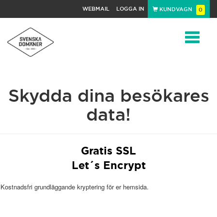
WEBMAIL
LOGGA IN
KUNDVAGN
0
Toggle
Skydda dina besökares
navigat
data!
Gratis SSL
Let´s Encrypt
Kostnadsfri grundläggande kryptering för er hemsida.