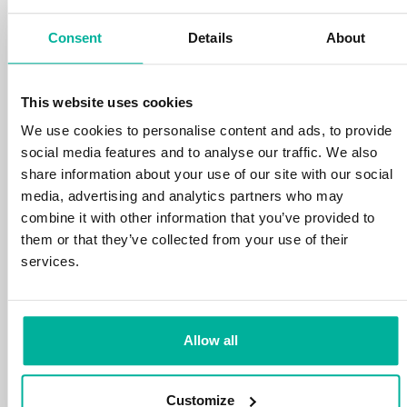
din tid och energi på din verksamhet.
Consent
Details
About
This website uses cookies
We use cookies to personalise content and ads, to provide
social media features and to analyse our traffic. We also
99,99% upptid
share information about your use of our site with our social
media, advertising and analytics partners who may
Vi skyddar din personliga data och motverkar
combine it with other information that you’ve provided to
störningar i dina tjänster med de allra bästa
them or that they’ve collected from your use of their
verktyg marknaden har att erbjuda mot
services.
hackerattacker, botnet och phising. Vår
tekniska plattform är optimerad för hastighet,
skalbarhet och stabilitet med 99,9% upptid
och daglig backup.
Allow all
Customize