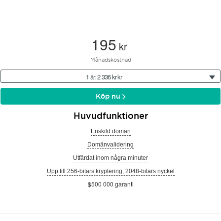
195
kr
Månadskostnad
1 år: 2 336 kr kr
Köp nu
Huvudfunktioner
Enskild domän
Domänvalidering
Utfärdat inom några minuter
Upp till 256-bitars kryptering, 2048-bitars nyckel
$500 000 garanti