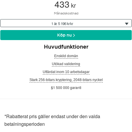
433
kr
Månadskostnad
1 år: 5 196 kr kr
Köp nu
Huvudfunktioner
Enskild domän
Utökad validering
Utfärdat inom 10 arbetsdagar
Stark 256-bitars kryptering, 2048-bitars nyckel
$1 500 000 garanti
*Rabatterat pris gäller endast under den valda
betalningsperioden