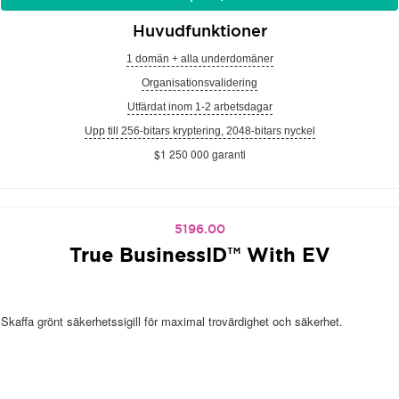
Huvudfunktioner
1 domän + alla underdomäner
Organisationsvalidering
Utfärdat inom 1-2 arbetsdagar
Upp till 256-bitars kryptering, 2048-bitars nyckel
$1 250 000 garanti
5196.00
True BusinessID™ With EV
Skaffa grönt säkerhetssigill för maximal trovärdighet och säkerhet.