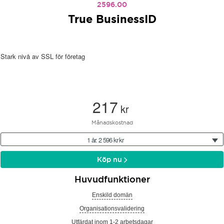
2596.00
True BusinessID
Stark nivå av SSL för företag
217
kr
Månadskostnad
1 år: 2 596 kr kr
Köp nu
Huvudfunktioner
Enskild domän
Organisationsvalidering
Utfärdat inom 1-2 arbetsdagar