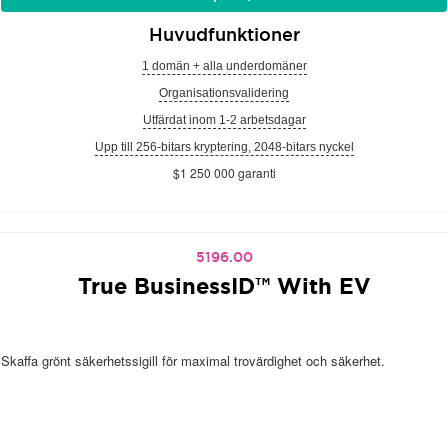
Huvudfunktioner
1 domän + alla underdomäner
Organisationsvalidering
Utfärdat inom 1-2 arbetsdagar
Upp till 256-bitars kryptering, 2048-bitars nyckel
$1 250 000 garanti
5196.00
True BusinessID™ With EV
Skaffa grönt säkerhetssigill för maximal trovärdighet och säkerhet.