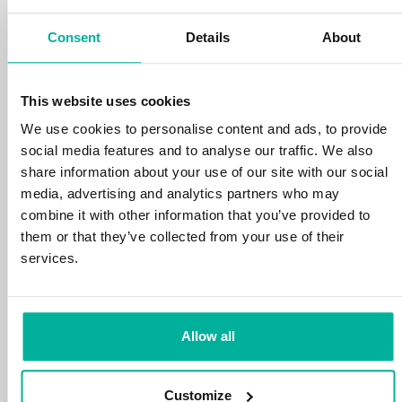
din tid och energi på din verksamhet.
Consent
Details
About
This website uses cookies
We use cookies to personalise content and ads, to provide
social media features and to analyse our traffic. We also
99,99% upptid
share information about your use of our site with our social
media, advertising and analytics partners who may
Vi skyddar din personliga data och motverkar
combine it with other information that you’ve provided to
störningar i dina tjänster med de allra bästa
them or that they’ve collected from your use of their
verktyg marknaden har att erbjuda mot
services.
hackerattacker, botnet och phising. Vår
tekniska plattform är optimerad för hastighet,
skalbarhet och stabilitet med 99,9% upptid
och daglig backup.
Allow all
Customize