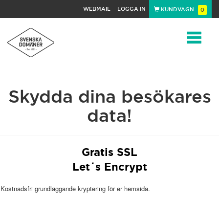
WEBMAIL
LOGGA IN
KUNDVAGN
0
Toggle
Skydda dina besökares
navigat
data!
Gratis SSL
Let´s Encrypt
Kostnadsfri grundläggande kryptering för er hemsida.