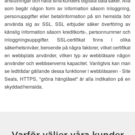
anslutningar och hålla sina kunders digitala data säker. Alla
som begär någon form av information såsom inloggning,
personuppgifter eller betalinformation på sin hemsida bör
använda sig av SSL. SSL erbjuder säker överföring av
känslig information såsom kreditkorts-, personnummer och
inloggningsuppgifter. SSL-certifikat finns i olika
säkerhetsnivåer, beroende på några faktorer, vilket certifikat
en webbplats använder, vilken typ av webbläsare någon
använder och webbserverns kapacitet. Vanligtvis kan man
se ledtrådar gällande dessa funktioner i webbläsaren - Site
Seals, HTTPS, "gröna hänglåset" är alla indikation på en
skyddad hemsida.
Varför väljer våra kunder