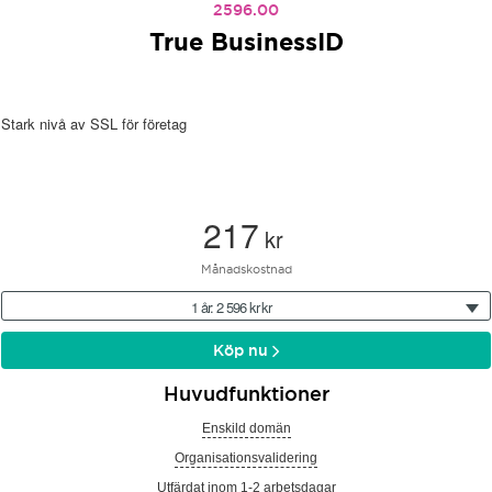
2596.00
True BusinessID
Stark nivå av SSL för företag
217
kr
Månadskostnad
1 år: 2 596 kr kr
Köp nu
Huvudfunktioner
Enskild domän
Organisationsvalidering
Utfärdat inom 1-2 arbetsdagar