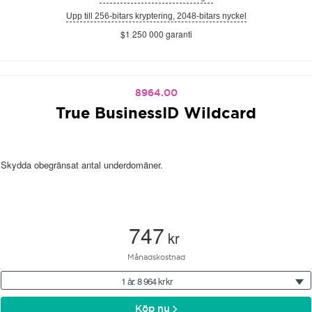
Upp till 256-bitars kryptering, 2048-bitars nyckel
$1 250 000 garanti
8964.00
True BusinessID Wildcard
Skydda obegränsat antal underdomäner.
747
kr
Månadskostnad
1 år: 8 964 kr kr
Köp nu