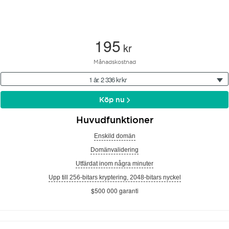
195
kr
Månadskostnad
1 år: 2 336 kr kr
Köp nu
Huvudfunktioner
Enskild domän
Domänvalidering
Utfärdat inom några minuter
Upp till 256-bitars kryptering, 2048-bitars nyckel
$500 000 garanti