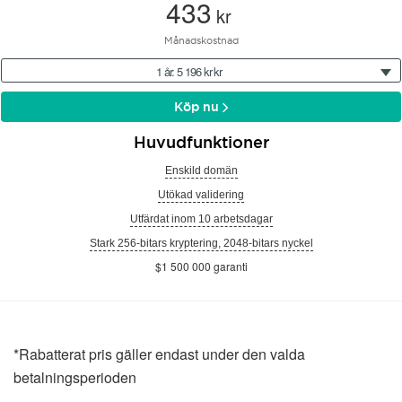
433
kr
Månadskostnad
1 år: 5 196 kr kr
Köp nu
Huvudfunktioner
Enskild domän
Utökad validering
Utfärdat inom 10 arbetsdagar
Stark 256-bitars kryptering, 2048-bitars nyckel
$1 500 000 garanti
*Rabatterat pris gäller endast under den valda
betalningsperioden