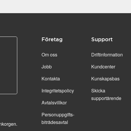
Företag
Support
Om oss
Driftinformation
Jobb
Kundcenter
Kontakta
Kunskapsbas
Integritetspolicy
Skicka
supportärende
Avtalsvillkor
Personuppgifts­
biträdesavtal
inkorgen.