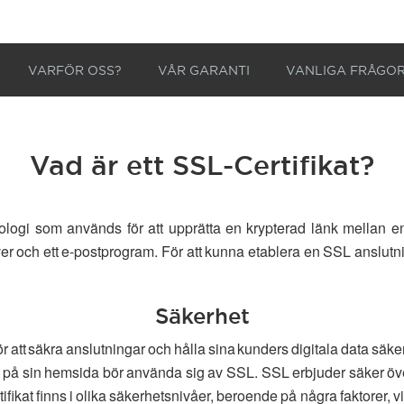
VARFÖR OSS?
VÅR GARANTI
VANLIGA FRÅGO
Vad är ett SSL-Certifikat?
ogi som används för att upprätta en krypterad länk mellan en
r och ett e-postprogram. För att kunna etablera en SSL anslutnin
Säkerhet
r att säkra anslutningar och hålla sina kunders digitala data säk
n på sin hemsida bör använda sig av SSL. SSL erbjuder säker öve
kat finns i olika säkerhetsnivåer, beroende på några faktorer, vil