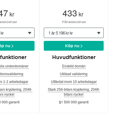
47
433
kr
kr
adskostnad
Månadskostnad
 kr
1 år: 5 196 kr kr
öp nu
Köp nu
funktioner
Huvudfunktioner
alla underdomäner
Enskild domän
tionsvalidering
Utökad validering
om 1-2 arbetsdagar
Utfärdat inom 10 arbetsdagar
tars kryptering, 2048-
Stark 256-bitars kryptering, 2048-
ars nyckel
bitars nyckel
 000 garanti
$1 500 000 garanti