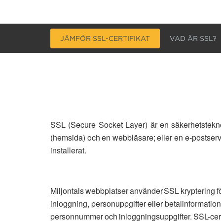
JÄMFÖR SSL-CERTIFIKAT
VAD ÄR SSL?
SSL (Secure Socket Layer) är en säkerhetsteknol
(hemsida) och en webbläsare; eller en e-postserve
installerat.
Miljontals webbplatser använder SSL kryptering fö
inloggning, personuppgifter eller betalinformatio
personnummer och inloggningsuppgifter. SSL-certifi