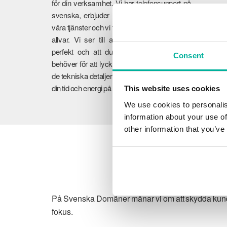
för din verksamhet. Vi har telefonsupport på
svenska, erbjuder 30 dagars öppet köp på
våra tjänster och vi tar er feedback på största
allvar. Vi ser till att dina tjänster fungerar
perfekt och att du får den vägledning du
Consent
behöver för att lyckas online. Vi tar hand om
de tekniska detaljerna så att du kan fokusera
din tid och energi på din verksamhet.
This website uses cookies
We use cookies to personalis
information about your use of
other information that you’ve
På Svenska Domäner månar vi om att skydda kundens
fokus.