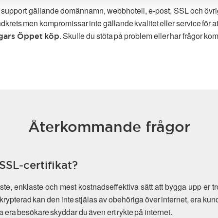
g support gällande domännamn, webbhotell, e-post, SSL och övriga t
ndkrets men kompromissar inte gällande kvalitet eller service för 
. Skulle du stöta på problem eller har frågor komm
gars Öppet köp
Återkommande frågor
SSL-certifikat?
e, enklaste och mest kostnadseffektiva sätt att bygga upp er tr
krypterad kan den inte stjälas av obehöriga över internet, era kun
dda era besökare skyddar du även ert rykte på internet.