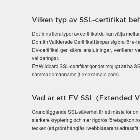
Vilken typ av SSL-certifikat be
Det finns flera typer av certifikat du kan välja mel
Domän Validerade Certifikat lämpar sig bra för e-h
EV-certifikat ger säkra anslutningar, verifierar 
valideringar.
Ett Wildcard SSL-certifikat gör det möjligt att ha
samma domännamn (t.ex example.com).
Vad är ett EV SSL (Extended Va
Grundläggande SSL-säkerhet är ett måste för on
starkare kryptering och mer rigorös företagskontr
tecken (ett grönt hänglås i webbläsarens adressfält