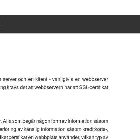
R
 server och en klient - vanligtvis en webbserver
g krävs det att webbservern har ett SSL-certifikat
er. Alla som begär någon form av information såsom
rföring av känslig information såsom kreditkorts-,
ket certifikat en webbplats använder, vilken typ av