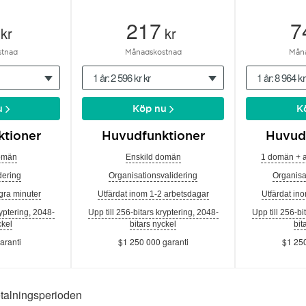
217
7
kr
kr
tnad
Månadskostnad
Mån
1 år: 2 596 kr kr
1 år: 8 964 kr
u
Köp nu
K
tioner
Huvudfunktioner
Huvud
omän
Enskild domän
1 domän + 
ering
Organisationsvalidering
Organisa
gra minuter
Utfärdat inom 1-2 arbetsdagar
Utfärdat in
ryptering, 2048-
Upp till 256-bitars kryptering, 2048-
Upp till 256-bi
ckel
bitars nyckel
bit
aranti
$1 250 000 garanti
$1 250
etalningsperioden