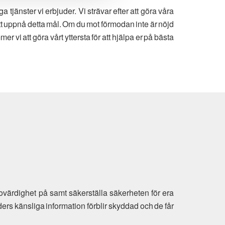
jänster vi erbjuder. Vi strävar efter att göra våra
att uppnå detta mål. Om du mot förmodan inte är nöjd
er vi att göra vårt yttersta för att hjälpa er på bästa
ovärdighet på samt säkerställa säkerheten för era
ders känsliga information förblir skyddad och de får