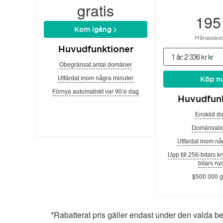
gratis
195
Kom igång
Månadskos
Huvudfunktioner
1 år: 2 336 kr kr
Obegränsat antal domäner
Utfärdat inom några minuter
Köp n
Förnya automatiskt var 90:e dag
Huvudfunk
Enskild d
Domänvalid
Utfärdat inom nå
Upp till 256-bitars k
bitars ny
$500 000 g
*Rabatterat pris gäller endast under den valda b