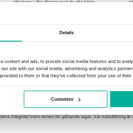
störningar i dina tjänster med de allra bästa
te
verktyg marknaden har att erbjuda mot
a
hackerattacker, botnet och phising. Vår
ku
tekniska plattform är optimerad för hastighet,
ti
skalbarhet och stabilitet med 99,9% upptid
tj
Details
och daglig backup.
e content and ads, to provide social media features and to analy
 our site with our social media, advertising and analytics partn
 provided to them or that they’ve collected from your use of their
Vår garanti
Customize
 integritet inom ramen för gällande lagar. Vår målsättning är at