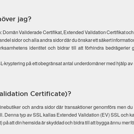
höver jag?
lan: Domän Validerade Certifikat, Extended Validation Certifikat och
andel sidor och alla andra sidor där du önskar ett säkert informat
verksamhetens identitet och bidrar till att förhindra bedrägeri
 SSL-kryptering på ett obegränsat antal underdomäner med hjälp av
lidation Certificate)?
linebutiker och andra sidor där transaktioner genomförs men
oll. Denna typ av SSL kallas Extended Validation (EV) SSL och k
) på att din hemsida är skyddad och bidra till att bygga ännu mer f