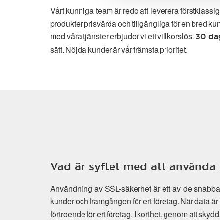
Vårt kunniga team är redo att leverera förstklassi
produkter prisvärda och tillgängliga för en bred ku
med våra tjänster erbjuder vi ett villkorslöst
30 da
sätt. Nöjda kunder är vår främsta prioritet.
Vad är syftet med att använda 
Användning av SSL-säkerhet är ett av de snabbast
kunder och framgången för ert företag. När data är 
förtroende för ert företag. I korthet, genom att sky