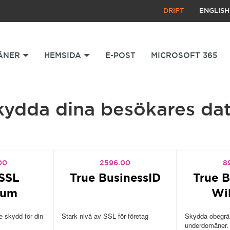
DRIFT
ENGLISH
ÄNER
HEMSIDA
E-POST
MICROSOFT 365
kydda dina besökares dat
00
2596.00
8
SSL
True BusinessID
True B
ium
Wi
 skydd för din
Stark nivå av SSL för företag
Skydda obegrän
underdomäner.