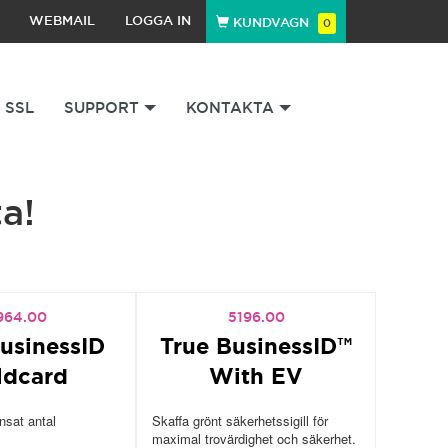
WEBMAIL
LOGGA IN
KUNDVAGN
0
SSL
SUPPORT
KONTAKTA
a!
964.00
5196.00
usinessID
True BusinessID™
ldcard
With EV
sat antal
Skaffa grönt säkerhetssigill för
maximal trovärdighet och säkerhet.