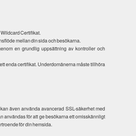
 Wildcard Certifikat.
ionsflöde mellan din sida och besökarna.
er genom en grundlig uppsättning av kontroller och
 ett enda certifikat. Underdomänerna måste tillhöra
 du kan även använda avancerad SSL-säkerhet med
an användas för att ge besökarna ett omisskännligt
örtroende för din hemsida.