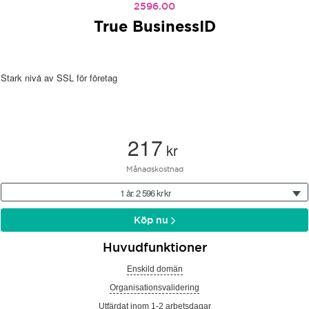
2596.00
True BusinessID
Stark nivå av SSL för företag
217
kr
Månadskostnad
1 år: 2 596 kr kr
Köp nu
Huvudfunktioner
Enskild domän
Organisationsvalidering
Utfärdat inom 1-2 arbetsdagar