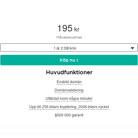
195
kr
Månadskostnad
1 år: 2 336 kr kr
Köp nu
Huvudfunktioner
Enskild domän
Domänvalidering
Utfärdat inom några minuter
Upp till 256-bitars kryptering, 2048-bitars nyckel
$500 000 garanti