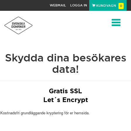
WEBMAIL
LOGGA IN
KUNDVAGN
0
Toggle
Skydda dina besökares
navigat
data!
Gratis SSL
Let´s Encrypt
Kostnadsfri grundläggande kryptering för er hemsida.