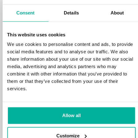
din tid och energi på din verksamhet.
Consent
Details
About
This website uses cookies
We use cookies to personalise content and ads, to provide
social media features and to analyse our traffic. We also
99,99% upptid
share information about your use of our site with our social
media, advertising and analytics partners who may
Vi skyddar din personliga data och motverkar
combine it with other information that you’ve provided to
störningar i dina tjänster med de allra bästa
them or that they’ve collected from your use of their
verktyg marknaden har att erbjuda mot
services.
hackerattacker, botnet och phising. Vår
tekniska plattform är optimerad för hastighet,
skalbarhet och stabilitet med 99,9% upptid
och daglig backup.
Allow all
Customize