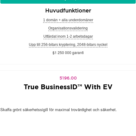
Huvudfunktioner
1 domän + alla underdomäner
Organisationsvalidering
Utfärdat inom 1-2 arbetsdagar
Upp till 256-bitars kryptering, 2048-bitars nyckel
$1 250 000 garanti
5196.00
True BusinessID™ With EV
Skaffa grönt säkerhetssigill för maximal trovärdighet och säkerhet.