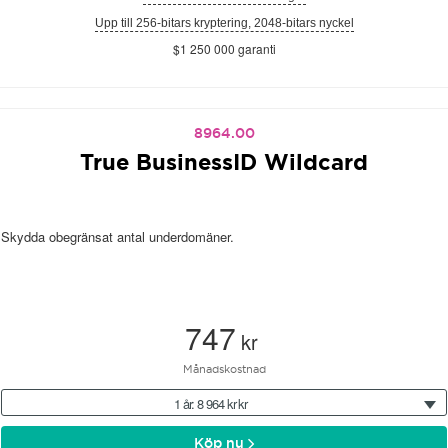
Upp till 256-bitars kryptering, 2048-bitars nyckel
$1 250 000 garanti
8964.00
True BusinessID Wildcard
Skydda obegränsat antal underdomäner.
747
kr
Månadskostnad
1 år: 8 964 kr kr
Köp nu