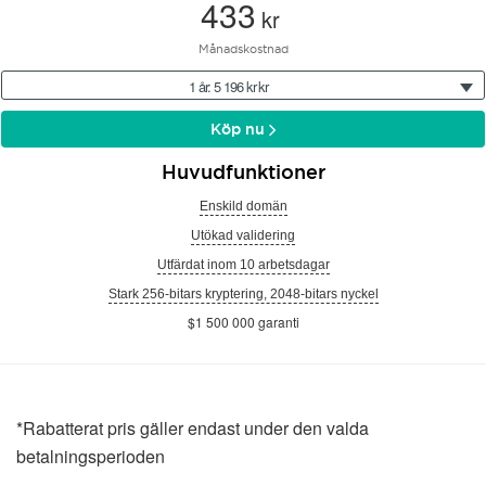
433
kr
Månadskostnad
1 år: 5 196 kr kr
Köp nu
Huvudfunktioner
Enskild domän
Utökad validering
Utfärdat inom 10 arbetsdagar
Stark 256-bitars kryptering, 2048-bitars nyckel
$1 500 000 garanti
*Rabatterat pris gäller endast under den valda
betalningsperioden