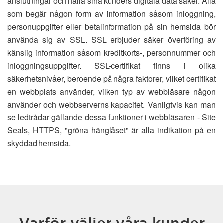
anslutningar och hålla sina kunders digitala data säker. Alla
som begär någon form av information såsom inloggning,
personuppgifter eller betalinformation på sin hemsida bör
använda sig av SSL. SSL erbjuder säker överföring av
känslig information såsom kreditkorts-, personnummer och
inloggningsuppgifter. SSL-certifikat finns i olika
säkerhetsnivåer, beroende på några faktorer, vilket certifikat
en webbplats använder, vilken typ av webbläsare någon
använder och webbserverns kapacitet. Vanligtvis kan man
se ledtrådar gällande dessa funktioner i webbläsaren - Site
Seals, HTTPS, "gröna hänglåset" är alla indikation på en
skyddad hemsida.
Varför väljer våra kunder