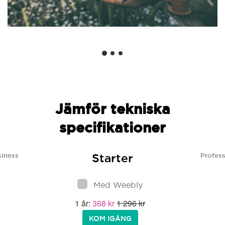
Jämför tekniska
specifikationer
Starter
siness
Profess
Med Weebly
1 år:
368 kr
1 296 kr
KOM IGÅNG