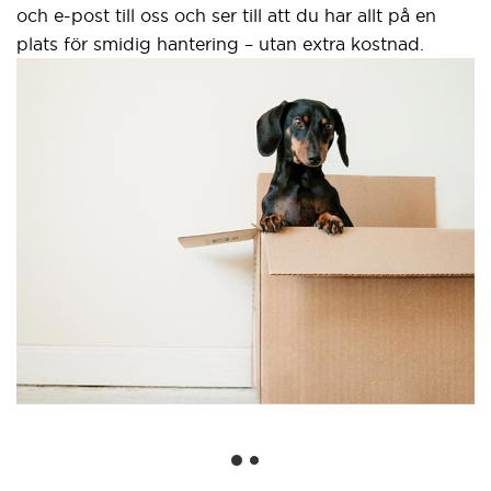
och e-post till oss och ser till att du har allt på en
plats för smidig hantering – utan extra kostnad.
Sä
gr
Ett 
web
anv
Goo