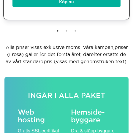
Köp nu
Alla priser visas exklusive moms. Våra kampanjpriser
(i rosa) gäller för det första året, därefter ersätts de
av vårt standardpris (visas med genomstruken text).
INGÅR I ALLA PAKET
Web
Hemside­
E-
hosting
byggare
 köp
Obe
Gratis SSL-certifikat
Dra & släpp-byggare
pos