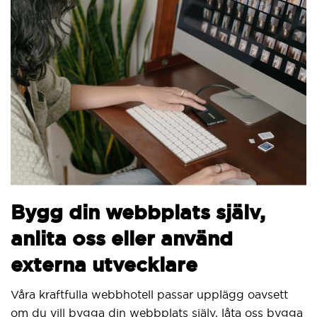
By
Bygg din webbplats själv,
ve
anlita oss eller använd
Vi 
externa utvecklare
Sit
utve
Våra kraftfulla webbhotell passar upplägg oavsett
om du vill bygga din webbplats själv, låta oss bygga