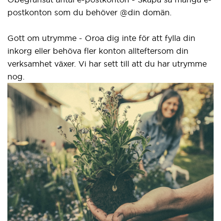
postkonton som du behöver @din domän.
el
gr
Gott om utrymme - Oroa dig inte för att fylla din
inkorg eller behöva fler konton allteftersom din
Vå
verksamhet växer. Vi har sett till att du har utrymme
n
nog.
i