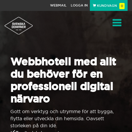
WEBMAIL
LOGGA IN
KUNDVAGN
0
Toggle
navigat
Webbhotell med allt
du behöver för en
professionell digital
närvaro
Gott om verktyg och utrymme för att bygga,
flytta eller utveckla din hemsida. Oavsett
storleken på din idé.