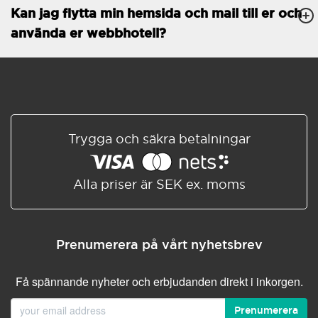
Kan jag flytta min hemsida och mail till er och
Databaser
Obegränsat
använda er webbhotell?
E-POSTFUNKTIONER
E-postkonton
Obegränsat
Roundcube/SOGo
ActiveSync/SMTP/POP3/
IMAP/CalDAV/CardDAV
Trygga och säkra betalningar
Spamskydd
Standard
Delad/Synkroniserad
adressbok
Alla priser är SEK ex. moms
Delad/Synkroniserad
kalender
E-postfiltrering
Prenumerera på vårt nyhetsbrev
Vidarebefordring av e-post
Få spännande nyheter och erbjudanden direkt i inkorgen.
Autosvar
Prenumerera