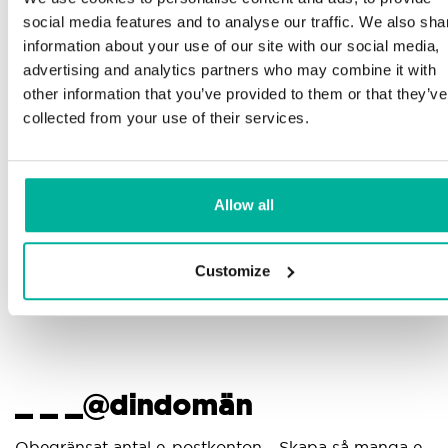
Telefon och e-postsupport på svenska och
social media features and to analyse our traffic. We also sha
engelska
M
information about your use of our site with our social media,
advertising and analytics partners who may combine it with
p
Hjälp att komma igång med din hemsida och e-
other information that you’ve provided to them or that they’ve
post, oavsett om du börjar bygga eller ska flytta
collected from your use of their services.
din nuvarande hemsida eller e-post till oss
G
p
Fjärranslutning till din enhet vid behov
d
Allow all
Kunskapscenter med steg-för-stegguider och tips
för att se till att din e-post fungerar felfritt
Customize
_ _ _@dindomän
A
Obegränsat antal e-postkonton - Skapa så manga e-
A