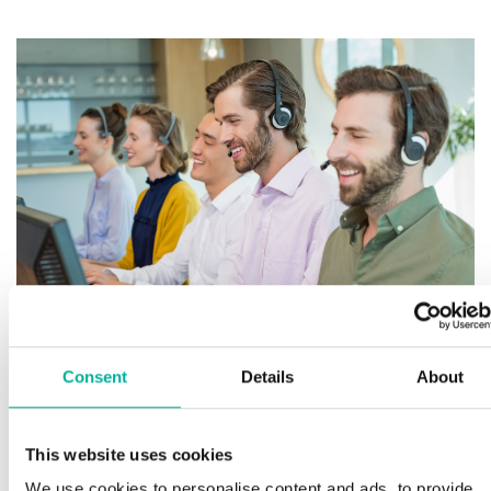
För
finn
Consent
Details
About
H
Premium support
S
This website uses cookies
l
We use cookies to personalise content and ads, to provide