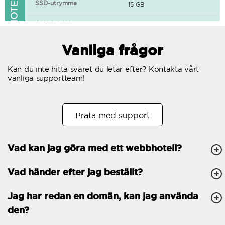
FUNKTIONER I WEBBHOTELLET
SSD-utrymme
15 GB
CPU & RAM
1 CPU, 0.5 GB RAM
Gratis SSL-certifikat
Vanliga frågor
400+ appar tillgängliga
Kan du inte hitta svaret du letar efter? Kontakta vårt
vänliga supportteam!
WordPress-redo
Antal samtidiga
10
Prata med support
förfrågningar
Trafik
Obegränsat
Vad kan jag göra med ett webbhotell?
Antal subdomäner
Obegränsat
Vad händer efter jag beställt?
cPanel
FTP, SSH, GIT
Jag har redan en domän, kan jag använda
den?
PHP, Python, Ruby, Node.js