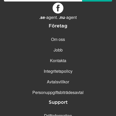
GENERELLA FUNKTIONER
Daglig säkerhetskopiering
Gratis e-post &
.se
-agent.
.nu
-agent
telefonsupport
Företag
Gratis konfiguration
30 dagars öppet köp
Om oss
30 dagars kostnadsfritt test
Jobb
99.9 % Upp-tid
Kontakta
Integritetspolicy
Avtalsvillkor
Personuppgifts­biträdesavtal
Support
Driftinformation