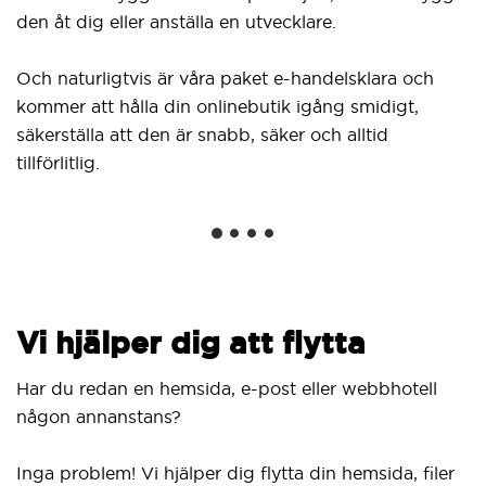
Du 
den åt dig eller anställa en utvecklare.
frå
klic
Och naturligtvis är våra paket e-handelsklara och
Wor
kommer att hålla din onlinebutik igång smidigt,
inne
säkerställa att den är snabb, säker och alltid
nätv
tillförlitlig.
Vi hjälper dig att flytta
Har du redan en hemsida, e-post eller webbhotell
någon annanstans?
Inga problem! Vi hjälper dig flytta din hemsida, filer