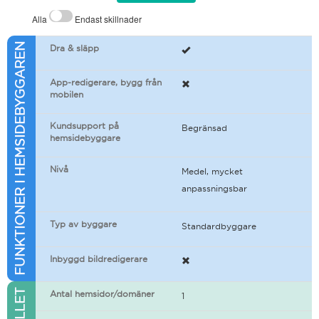
Alla
Endast skillnader
FUNKTIONER I HEMSIDEBYGGAREN
Dra & släpp
App-redigerare, bygg från
mobilen
Kundsupport på
Begränsad
hemsidebyggare
Nivå
Medel, mycket
anpassningsbar
Typ av byggare
Standardbyggare
Inbyggd bildredigerare
Antal hemsidor/domäner
1