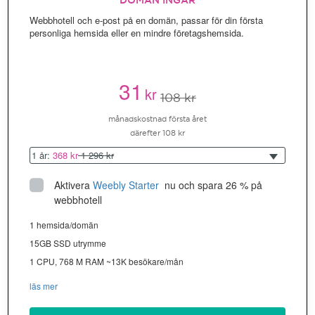
DOMÄN INGÅR
Webbhotell och e-post på en domän, passar för din första
personliga hemsida eller en mindre företagshemsida.
31
kr
108 kr
månadskostnad första året
därefter 108 kr
1 år:
368 kr
1 296 kr
Aktivera
Weebly Starter
 nu och spara 26 % på 
webbhotell
1 hemsida/domän
15GB SSD utrymme
1 CPU, 768 M RAM ~13K besökare/mån
läs mer