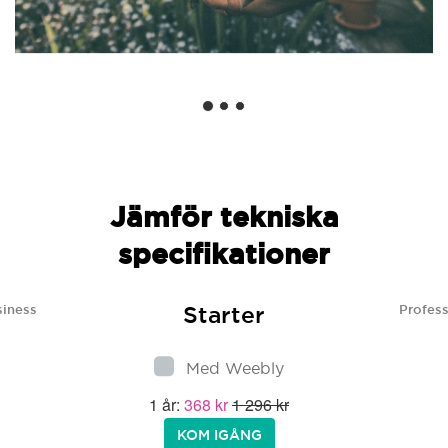
Jämför tekniska
specifikationer
Starter
siness
Profess
Med Weebly
1 år:
368 kr
1 296 kr
KOM IGÅNG