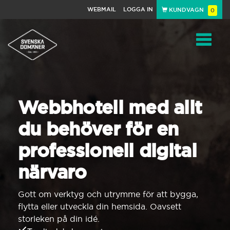
WEBMAIL
LOGGA IN
KUNDVAGN
0
Toggle
navigat
Webbhotell med allt
du behöver för en
professionell digital
närvaro
Gott om verktyg och utrymme för att bygga,
flytta eller utveckla din hemsida. Oavsett
storleken på din idé.