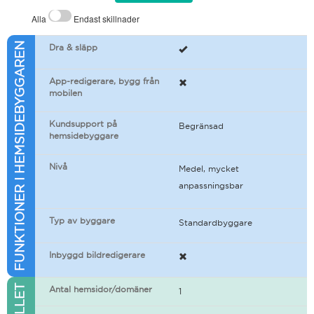
Alla
Endast skillnader
FUNKTIONER I HEMSIDEBYGGAREN
Dra & släpp
App-redigerare, bygg från
mobilen
Kundsupport på
Begränsad
hemsidebyggare
Nivå
Medel, mycket
anpassningsbar
Typ av byggare
Standardbyggare
Inbyggd bildredigerare
Antal hemsidor/domäner
1