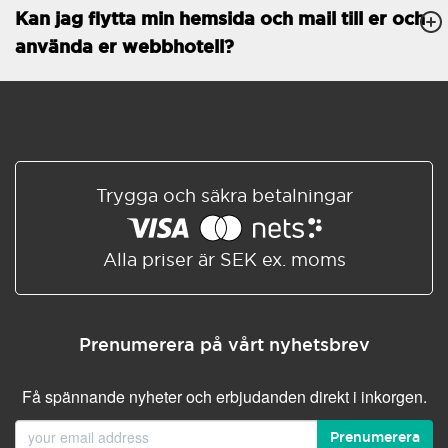
Kan jag flytta min hemsida och mail till er och
Databaser
Obegränsat
använda er webbhotell?
E-POSTFUNKTIONER
E-postkonton
Obegränsat
Roundcube/SOGo
ActiveSync/SMTP/POP3/
IMAP/CalDAV/CardDAV
Trygga och säkra betalningar
Spamskydd
Standard
Delad/Synkroniserad
adressbok
Alla priser är SEK ex. moms
Delad/Synkroniserad
kalender
E-postfiltrering
Prenumerera på vårt nyhetsbrev
Vidarebefordring av e-post
Få spännande nyheter och erbjudanden direkt i inkorgen.
Autosvar
Prenumerera