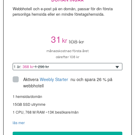
DOMÄN INGÅR
Webbhotell och e-post på en domän, passar för din första
personliga hemsida eller en mindre företagshemsida.
31
kr
108 kr
månadskostnad första året
därefter 108 kr
1 år:
368 kr
1 296 kr
Aktivera
Weebly Starter
 nu och spara 26 % på 
webbhotell
1 hemsida/domän
15GB SSD utrymme
1 CPU, 768 M RAM ~13K besökare/mån
läs mer