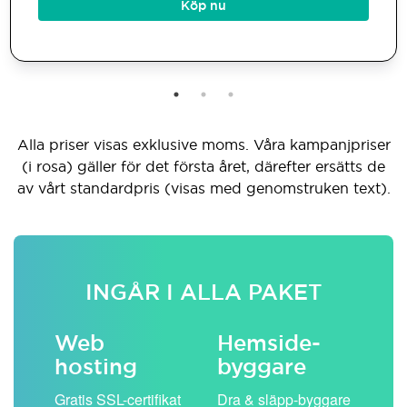
Köp nu
Alla priser visas exklusive moms. Våra kampanjpriser
(i rosa) gäller för det första året, därefter ersätts de
av vårt standardpris (visas med genomstruken text).
INGÅR I ALLA PAKET
Web
Hemside­
E-
hosting
byggare
 köp
Obe
Gratis SSL-certifikat
Dra & släpp-byggare
pos