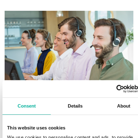
Consent
Details
About
Premium support
This website uses cookies
We use cookies to personalise content and ads, to provide