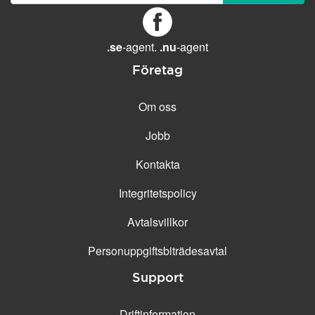
GENERELLA FUNKTIONER
Daglig säkerhetskopiering
Gratis e-post &
.se
-agent.
.nu
-agent
telefonsupport
Företag
Gratis konfiguration
30 dagars öppet köp
Om oss
30 dagars kostnadsfritt test
Jobb
99.9 % Upp-tid
Kontakta
Integritetspolicy
Avtalsvillkor
Personuppgifts­biträdesavtal
Support
Driftinformation