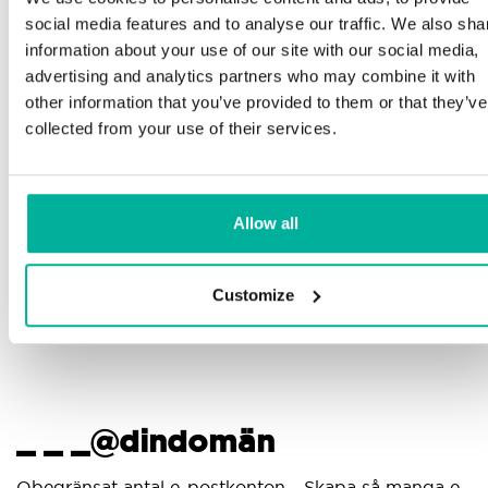
Telefon och e-postsupport på svenska och
social media features and to analyse our traffic. We also sha
engelska
information about your use of our site with our social media,
advertising and analytics partners who may combine it with
Hjälp att komma igång med din hemsida och e-
other information that you’ve provided to them or that they’ve
post, oavsett om du börjar bygga eller ska flytta
collected from your use of their services.
din nuvarande hemsida eller e-post till oss
Fjärranslutning till din enhet vid behov
Allow all
Kunskapscenter med steg-för-stegguider och tips
för att se till att din e-post fungerar felfritt
Customize
_ _ _@dindomän
Obegränsat antal e-postkonton - Skapa så manga e-