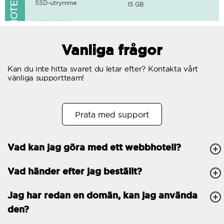
FUNKTIONER I WEBBHOTELLET
SSD-utrymme
15 GB
CPU & RAM
1 CPU, 0.5 GB RAM
Gratis SSL-certifikat
Vanliga frågor
400+ appar tillgängliga
Kan du inte hitta svaret du letar efter? Kontakta vårt
vänliga supportteam!
WordPress-redo
Antal samtidiga
10
Prata med support
förfrågningar
Trafik
Obegränsat
Vad kan jag göra med ett webbhotell?
Antal subdomäner
Obegränsat
Vad händer efter jag beställt?
cPanel
FTP, SSH, GIT
Jag har redan en domän, kan jag använda
den?
PHP, Python, Ruby, Node.js