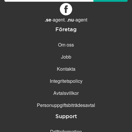
GENERELLA FUNKTIONER
Daglig säkerhetskopiering
Gratis e-post &
.se
-agent.
.nu
-agent
telefonsupport
Företag
Gratis konfiguration
30 dagars öppet köp
Om oss
30 dagars kostnadsfritt test
Jobb
99.9 % Upp-tid
Kontakta
Integritetspolicy
Avtalsvillkor
Personuppgifts­biträdesavtal
Support
Driftinformation