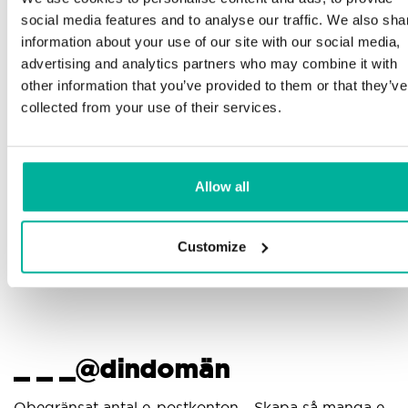
Telefon och e-postsupport på svenska och
social media features and to analyse our traffic. We also sha
engelska
information about your use of our site with our social media,
advertising and analytics partners who may combine it with
Hjälp att komma igång med din hemsida och e-
other information that you’ve provided to them or that they’ve
post, oavsett om du börjar bygga eller ska flytta
collected from your use of their services.
din nuvarande hemsida eller e-post till oss
Fjärranslutning till din enhet vid behov
Allow all
Kunskapscenter med steg-för-stegguider och tips
för att se till att din e-post fungerar felfritt
Customize
_ _ _@dindomän
Obegränsat antal e-postkonton - Skapa så manga e-