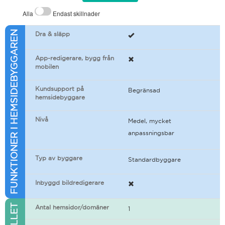
Alla
Endast skillnader
FUNKTIONER I HEMSIDEBYGGAREN
Dra & släpp
App-redigerare, bygg från
mobilen
Kundsupport på
Begränsad
hemsidebyggare
Nivå
Medel, mycket
anpassningsbar
Typ av byggare
Standardbyggare
Inbyggd bildredigerare
Antal hemsidor/domäner
1