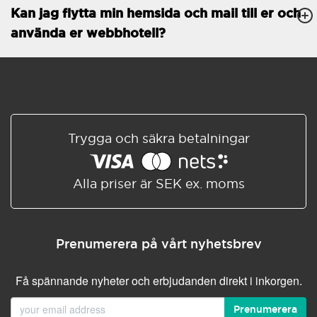
Kan jag flytta min hemsida och mail till er och
Databaser
Obegränsat
använda er webbhotell?
E-POSTFUNKTIONER
E-postkonton
Obegränsat
Roundcube/SOGo
ActiveSync/SMTP/POP3/
IMAP/CalDAV/CardDAV
Trygga och säkra betalningar
Spamskydd
Standard
Delad/Synkroniserad
adressbok
Alla priser är SEK ex. moms
Delad/Synkroniserad
kalender
E-postfiltrering
Prenumerera på vårt nyhetsbrev
Vidarebefordring av e-post
Få spännande nyheter och erbjudanden direkt i inkorgen.
Autosvar
Prenumerera