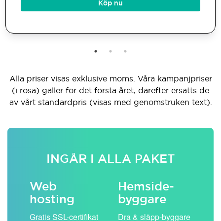
Köp nu
Alla priser visas exklusive moms. Våra kampanjpriser
(i rosa) gäller för det första året, därefter ersätts de
av vårt standardpris (visas med genomstruken text).
INGÅR I ALLA PAKET
Web
Hemside­
E-
hosting
byggare
 köp
Obe
Gratis SSL-certifikat
Dra & släpp-byggare
pos