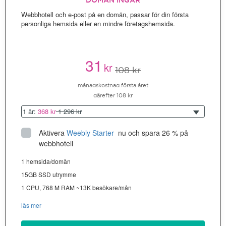
DOMÄN INGÅR
Webbhotell och e-post på en domän, passar för din första
personliga hemsida eller en mindre företagshemsida.
31
kr
108 kr
månadskostnad första året
därefter 108 kr
1 år:
368 kr
1 296 kr
Aktivera
Weebly Starter
 nu och spara 26 % på 
webbhotell
1 hemsida/domän
15GB SSD utrymme
1 CPU, 768 M RAM ~13K besökare/mån
läs mer