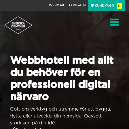
WEBMAIL
LOGGA IN
KUNDVAGN
0
Toggle
navigat
Webbhotell med allt
du behöver för en
professionell digital
närvaro
Gott om verktyg och utrymme för att bygga,
flytta eller utveckla din hemsida. Oavsett
storleken på din idé.