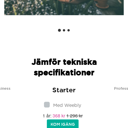
Jämför tekniska
specifikationer
Starter
siness
Profess
Med Weebly
1 år:
368 kr
1 296 kr
KOM IGÅNG