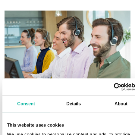
Consent
Details
About
Premium support
This website uses cookies
We use cookies to personalise content and ads, to provide