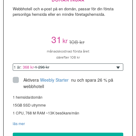
DOMÄN INGÅR
Webbhotell och e-post på en domän, passar för din första
personliga hemsida eller en mindre företagshemsida.
31
kr
108 kr
månadskostnad första året
därefter 108 kr
1 år:
368 kr
1 296 kr
Aktivera
Weebly Starter
 nu och spara 26 % på 
webbhotell
1 hemsida/domän
15GB SSD utrymme
1 CPU, 768 M RAM ~13K besökare/mån
läs mer