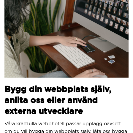
By
Bygg din webbplats själv,
ve
anlita oss eller använd
Vi 
externa utvecklare
Sit
utve
Våra kraftfulla webbhotell passar upplägg oavsett
om du vill bygga din webbplats själv, låta oss bygga