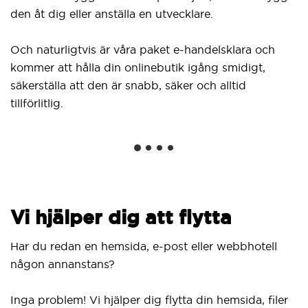
Du 
den åt dig eller anställa en utvecklare.
frå
klic
Och naturligtvis är våra paket e-handelsklara och
Wor
kommer att hålla din onlinebutik igång smidigt,
inne
säkerställa att den är snabb, säker och alltid
nätv
tillförlitlig.
Vi hjälper dig att flytta
Har du redan en hemsida, e-post eller webbhotell
någon annanstans?
Inga problem! Vi hjälper dig flytta din hemsida, filer