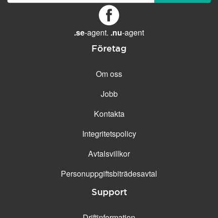
GENERELLA FUNKTIONER
Daglig säkerhetskopiering
Gratis e-post &
.se
-agent.
.nu
-agent
telefonsupport
Företag
Gratis konfiguration
30 dagars öppet köp
Om oss
30 dagars kostnadsfritt test
Jobb
99.9 % Upp-tid
Kontakta
Integritetspolicy
Avtalsvillkor
Personuppgifts­biträdesavtal
Support
Driftinformation