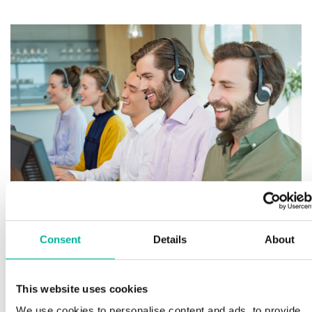
För
finn
Consent
Details
About
Ha
Premium support
Spa
This website uses cookies
lag
We use cookies to personalise content and ads, to provide