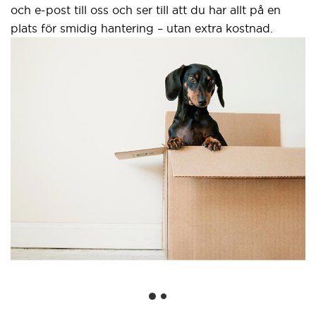
och e-post till oss och ser till att du har allt på en
plats för smidig hantering – utan extra kostnad.
Sä
gr
Ett 
web
anv
Goo