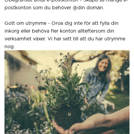
postkonton som du behöver @din domän.
elle
grän
Gott om utrymme - Oroa dig inte för att fylla din
inkorg eller behöva fler konton allteftersom din
Vårt
verksamhet växer. Vi har sett till att du har utrymme
nya
nog.
ida