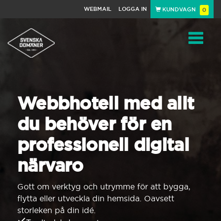
WEBMAIL
LOGGA IN
KUNDVAGN
0
Toggle
navigat
Webbhotell med allt
du behöver för en
professionell digital
närvaro
Gott om verktyg och utrymme för att bygga,
flytta eller utveckla din hemsida. Oavsett
storleken på din idé.