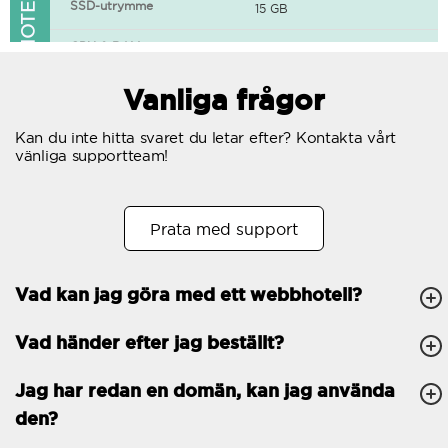
FUNKTIONER I WEBBHOTELLET
SSD-utrymme
15 GB
CPU & RAM
1 CPU, 0.5 GB RAM
Gratis SSL-certifikat
Vanliga frågor
400+ appar tillgängliga
Kan du inte hitta svaret du letar efter? Kontakta vårt
vänliga supportteam!
WordPress-redo
Antal samtidiga
10
Prata med support
förfrågningar
Trafik
Obegränsat
Vad kan jag göra med ett webbhotell?
Antal subdomäner
Obegränsat
Vad händer efter jag beställt?
cPanel
FTP, SSH, GIT
Jag har redan en domän, kan jag använda
den?
PHP, Python, Ruby, Node.js