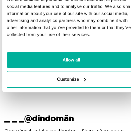
Telefon och e-postsupport på svenska och
social media features and to analyse our traffic. We also sha
engelska
Min
information about your use of our site with our social media,
advertising and analytics partners who may combine it with
pla
Hjälp att komma igång med din hemsida och e-
other information that you’ve provided to them or that they’ve
post, oavsett om du börjar bygga eller ska flytta
collected from your use of their services.
din nuvarande hemsida eller e-post till oss
Got
pro
Fjärranslutning till din enhet vid behov
din
Allow all
Kunskapscenter med steg-för-stegguider och tips
för att se till att din e-post fungerar felfritt
Customize
_ _ _@dindomän
An
Obegränsat antal e-postkonton - Skapa så manga e-
Anv