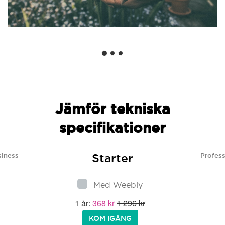
Jämför tekniska
specifikationer
Starter
siness
Profess
Med Weebly
1 år:
368 kr
1 296 kr
KOM IGÅNG