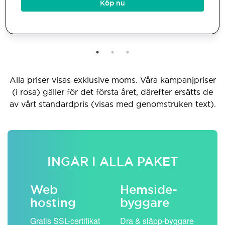
Köp nu
Alla priser visas exklusive moms. Våra kampanjpriser
(i rosa) gäller för det första året, därefter ersätts de
av vårt standardpris (visas med genomstruken text).
INGÅR I ALLA PAKET
Web
Hemside­
E-
hosting
byggare
 köp
Obe
Gratis SSL-certifikat
Dra & släpp-byggare
pos