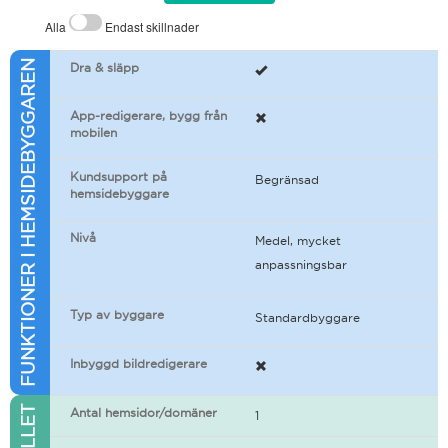
Alla
Endast skillnader
FUNKTIONER I HEMSIDEBYGGAREN
Dra & släpp
App-redigerare, bygg från
mobilen
Kundsupport på
Begränsad
hemsidebyggare
Nivå
Medel, mycket
anpassningsbar
Typ av byggare
Standardbyggare
Inbyggd bildredigerare
Antal hemsidor/domäner
1