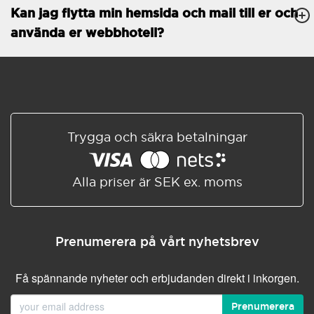
Kan jag flytta min hemsida och mail till er och
Databaser
Obegränsat
använda er webbhotell?
E-POSTFUNKTIONER
E-postkonton
Obegränsat
Roundcube/SOGo
ActiveSync/SMTP/POP3/
IMAP/CalDAV/CardDAV
Trygga och säkra betalningar
Spamskydd
Standard
Delad/Synkroniserad
adressbok
Alla priser är SEK ex. moms
Delad/Synkroniserad
kalender
E-postfiltrering
Prenumerera på vårt nyhetsbrev
Vidarebefordring av e-post
Få spännande nyheter och erbjudanden direkt i inkorgen.
Autosvar
Prenumerera