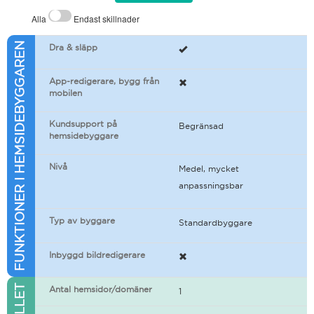
Alla
Endast skillnader
FUNKTIONER I HEMSIDEBYGGAREN
Dra & släpp
App-redigerare, bygg från
mobilen
Kundsupport på
Begränsad
hemsidebyggare
Nivå
Medel, mycket
anpassningsbar
Typ av byggare
Standardbyggare
Inbyggd bildredigerare
Antal hemsidor/domäner
1