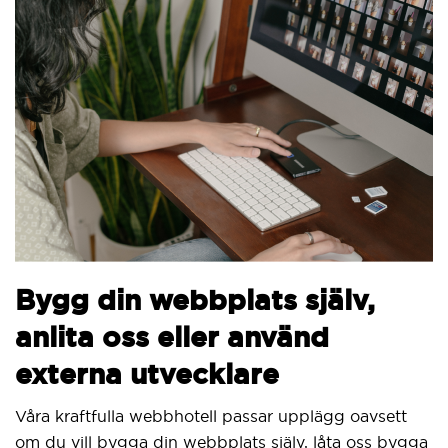
Bygg 
g din webbplats själv,
verkt
ita oss eller använd
Vi erbjude
erna utvecklare
SitePro el
utvecklare
raftfulla webbhotell passar upplägg oavsett
vill bygga din webbplats själv, låta oss bygga