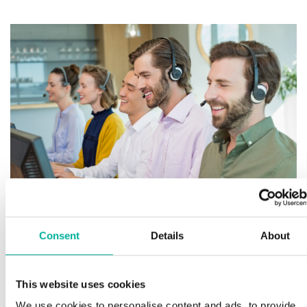
För h
finns 
Consent
Details
About
Has
remium support
Spara
This website uses cookies
lagri
We use cookies to personalise content and ads, to provide