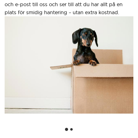
h e-post till oss och ser till att du har allt på en
ats för smidig hantering – utan extra kostnad.
Säk
gra
Ett gr
webbh
använ
Googl