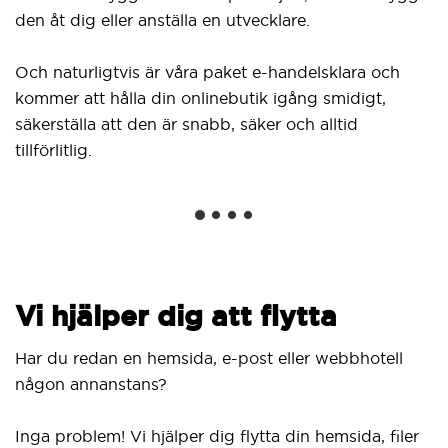
Du når äv
dig eller anställa en utvecklare.
från din k
klicksinst
turligtvis är våra paket e-handelsklara och
WordPress 
 att hålla din onlinebutik igång smidigt,
innehållsha
tälla att den är snabb, säker och alltid
nätverk.
tlig.
i hjälper dig att flytta
r du redan en hemsida, e-post eller webbhotell
ågon annanstans?
ga problem! Vi hjälper dig flytta din hemsida, filer