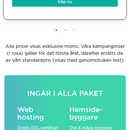
Köp nu
Alla priser visas exklusive moms. Våra kampanjpriser
(i rosa) gäller för det första året, därefter ersätts de
av vårt standardpris (visas med genomstruken text).
INGÅR I ALLA PAKET
Web
Hemside­
E-
hosting
byggare
 köp
Obe
Gratis SSL-certifikat
Dra & släpp-byggare
pos