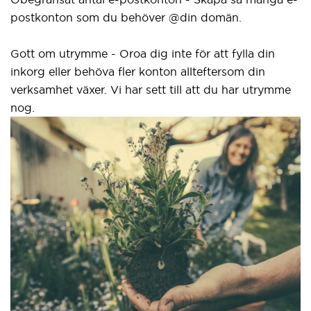
ostkonton som du behöver @din domän.
eller 
gränss
tt om utrymme - Oroa dig inte för att fylla din
korg eller behöva fler konton allteftersom din
Vårt a
rksamhet växer. Vi har sett till att du har utrymme
nya S
og.
idag