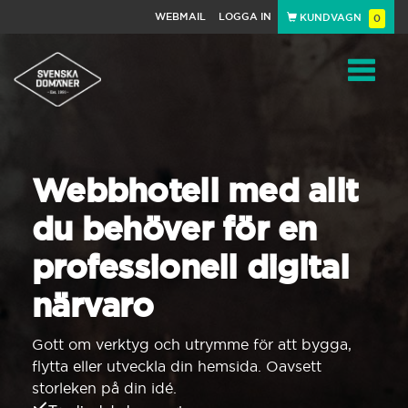
WEBMAIL
LOGGA IN
KUNDVAGN
0
Toggle
navigat
Webbhotell med allt
du behöver för en
professionell digital
närvaro
Gott om verktyg och utrymme för att bygga,
flytta eller utveckla din hemsida. Oavsett
storleken på din idé.