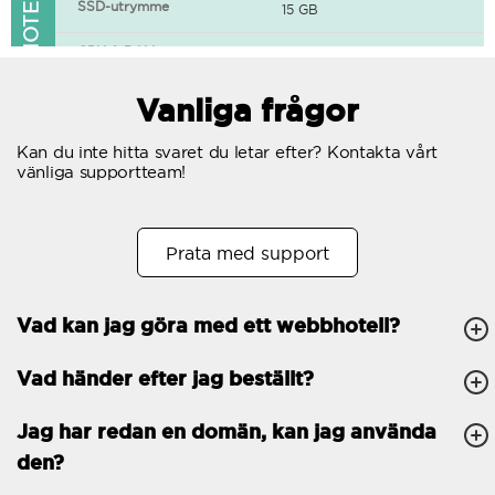
FUNKTIONER I WEBBHOTELLET
SSD-utrymme
15 GB
CPU & RAM
1 CPU, 0.5 GB RAM
Gratis SSL-certifikat
Vanliga frågor
400+ appar tillgängliga
Kan du inte hitta svaret du letar efter? Kontakta vårt
vänliga supportteam!
WordPress-redo
Antal samtidiga
10
Prata med support
förfrågningar
Trafik
Obegränsat
Vad kan jag göra med ett webbhotell?
Antal subdomäner
Obegränsat
Vad händer efter jag beställt?
cPanel
FTP, SSH, GIT
Jag har redan en domän, kan jag använda
den?
PHP, Python, Ruby, Node.js