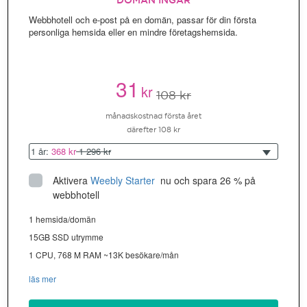
DOMÄN INGÅR
Webbhotell och e-post på en domän, passar för din första
personliga hemsida eller en mindre företagshemsida.
31
kr
108 kr
månadskostnad första året
därefter 108 kr
1 år:
368 kr
1 296 kr
Aktivera
Weebly Starter
 nu och spara 26 % på 
webbhotell
1 hemsida/domän
15GB SSD utrymme
1 CPU, 768 M RAM ~13K besökare/mån
läs mer