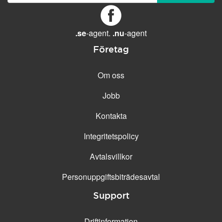
GENERELLA FUNKTIONER
Daglig säkerhetskopiering
Gratis e-post &
.se
-agent.
.nu
-agent
telefonsupport
Företag
Gratis konfiguration
30 dagars öppet köp
Om oss
30 dagars kostnadsfritt test
Jobb
99.9 % Upp-tid
Kontakta
Integritetspolicy
Avtalsvillkor
Personuppgifts­biträdesavtal
Support
Driftinformation