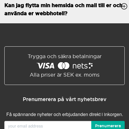
Kan jag flytta min hemsida och mail till er och
Databaser
Obegränsat
använda er webbhotell?
E-POSTFUNKTIONER
E-postkonton
Obegränsat
Roundcube/SOGo
ActiveSync/SMTP/POP3/
IMAP/CalDAV/CardDAV
Trygga och säkra betalningar
Spamskydd
Standard
Delad/Synkroniserad
adressbok
Alla priser är SEK ex. moms
Delad/Synkroniserad
kalender
E-postfiltrering
Prenumerera på vårt nyhetsbrev
Vidarebefordring av e-post
Få spännande nyheter och erbjudanden direkt i inkorgen.
Autosvar
Prenumerera