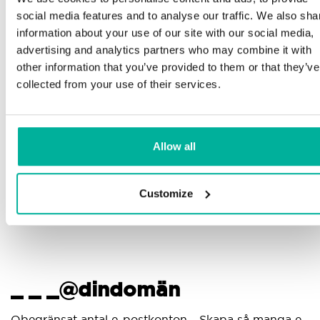
Telefon och e-postsupport på svenska och
social media features and to analyse our traffic. We also sha
engelska
Minst
information about your use of our site with our social media,
advertising and analytics partners who may combine it with
platt
Hjälp att komma igång med din hemsida och e-
other information that you’ve provided to them or that they’ve
post, oavsett om du börjar bygga eller ska flytta
collected from your use of their services.
din nuvarande hemsida eller e-post till oss
Gott 
proce
Fjärranslutning till din enhet vid behov
dina 
Allow all
Kunskapscenter med steg-för-stegguider och tips
för att se till att din e-post fungerar felfritt
Customize
 _ _@dindomän
Anv
egränsat antal e-postkonton - Skapa så manga e-
Använ