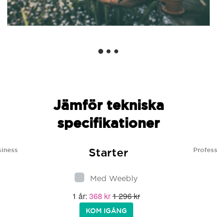
Jämför tekniska
specifikationer
Starter
siness
Profess
Med Weebly
1 år:
368 kr
1 296 kr
KOM IGÅNG