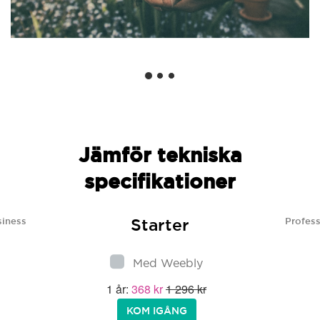
Jämför tekniska
specifikationer
Starter
siness
Profess
Med Weebly
1 år:
368 kr
1 296 kr
KOM IGÅNG