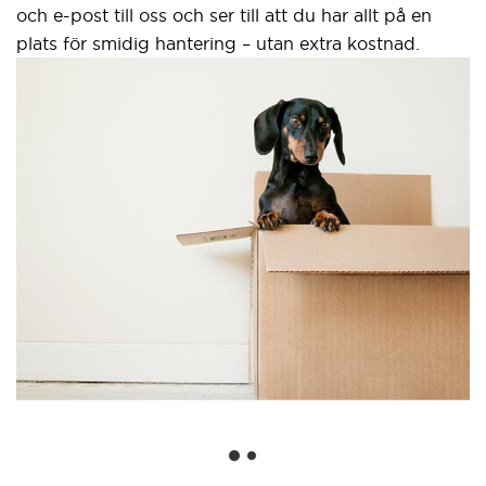
och e-post till oss och ser till att du har allt på en
plats för smidig hantering – utan extra kostnad.
S
g
Et
we
an
Go