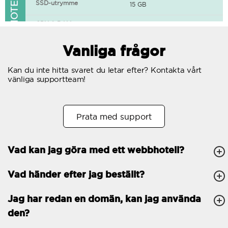
FUNKTIONER I WEBBHOTELLET
SSD-utrymme
15 GB
CPU & RAM
1 CPU, 0.5 GB RAM
Gratis SSL-certifikat
Vanliga frågor
400+ appar tillgängliga
Kan du inte hitta svaret du letar efter? Kontakta vårt
vänliga supportteam!
WordPress-redo
Antal samtidiga
10
Prata med support
förfrågningar
Trafik
Obegränsat
Vad kan jag göra med ett webbhotell?
Antal subdomäner
Obegränsat
Vad händer efter jag beställt?
cPanel
FTP, SSH, GIT
Jag har redan en domän, kan jag använda
den?
PHP, Python, Ruby, Node.js