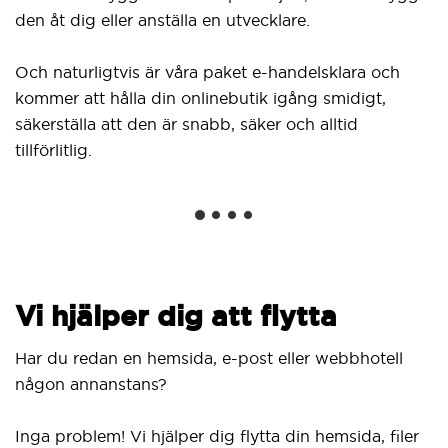
Du
den åt dig eller anställa en utvecklare.
fr
kl
Och naturligtvis är våra paket e-handelsklara och
Wo
kommer att hålla din onlinebutik igång smidigt,
in
säkerställa att den är snabb, säker och alltid
nä
tillförlitlig.
Vi hjälper dig att flytta
Har du redan en hemsida, e-post eller webbhotell
någon annanstans?
Inga problem! Vi hjälper dig flytta din hemsida, filer