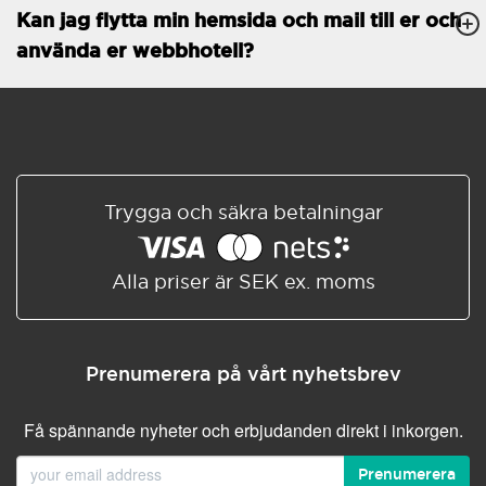
Kan jag flytta min hemsida och mail till er och
Databaser
Obegränsat
använda er webbhotell?
E-POSTFUNKTIONER
E-postkonton
Obegränsat
Roundcube/SOGo
ActiveSync/SMTP/POP3/
IMAP/CalDAV/CardDAV
Trygga och säkra betalningar
Spamskydd
Standard
Delad/Synkroniserad
adressbok
Alla priser är SEK ex. moms
Delad/Synkroniserad
kalender
E-postfiltrering
Prenumerera på vårt nyhetsbrev
Vidarebefordring av e-post
Få spännande nyheter och erbjudanden direkt i inkorgen.
Autosvar
Prenumerera