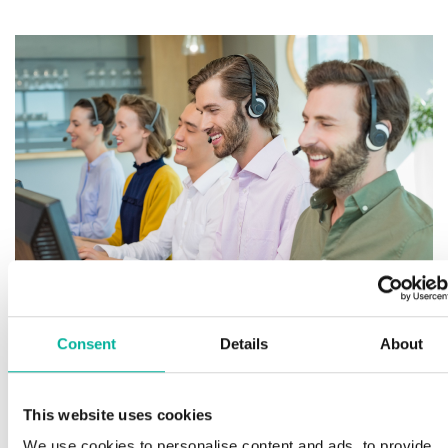
Fö
fi
Consent
Details
About
H
Premium support
Sp
This website uses cookies
la
We use cookies to personalise content and ads, to provide