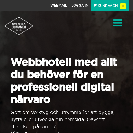
WEBMAIL
LOGGA IN
KUNDVAGN
0
Toggle
navigat
Webbhotell med allt
du behöver för en
professionell digital
närvaro
Gott om verktyg och utrymme för att bygga,
flytta eller utveckla din hemsida. Oavsett
storleken på din idé.