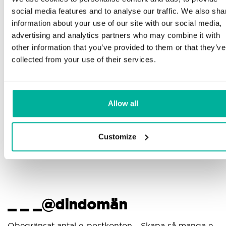
Telefon och e-postsupport på svenska och
social media features and to analyse our traffic. We also sha
engelska
Mi
information about your use of our site with our social media,
advertising and analytics partners who may combine it with
pl
Hjälp att komma igång med din hemsida och e-
other information that you’ve provided to them or that they’ve
post, oavsett om du börjar bygga eller ska flytta
collected from your use of their services.
din nuvarande hemsida eller e-post till oss
Go
pr
Fjärranslutning till din enhet vid behov
di
Allow all
Kunskapscenter med steg-för-stegguider och tips
för att se till att din e-post fungerar felfritt
Customize
_ _ _@dindomän
A
Obegränsat antal e-postkonton - Skapa så manga e-
An