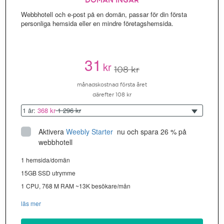
DOMÄN INGÅR
Webbhotell och e-post på en domän, passar för din första
personliga hemsida eller en mindre företagshemsida.
31
kr
108 kr
månadskostnad första året
därefter 108 kr
1 år:
368 kr
1 296 kr
Aktivera
Weebly Starter
 nu och spara 26 % på 
webbhotell
1 hemsida/domän
15GB SSD utrymme
1 CPU, 768 M RAM ~13K besökare/mån
läs mer