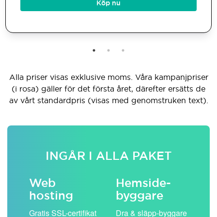
Köp nu
Alla priser visas exklusive moms. Våra kampanjpriser
(i rosa) gäller för det första året, därefter ersätts de
av vårt standardpris (visas med genomstruken text).
INGÅR I ALLA PAKET
Web
Hemside­
E-
hosting
byggare
 köp
Obe
Gratis SSL-certifikat
Dra & släpp-byggare
pos