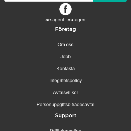
GENERELLA FUNKTIONER
Daglig säkerhetskopiering
Gratis e-post &
.se
-agent.
.nu
-agent
telefonsupport
Företag
Gratis konfiguration
30 dagars öppet köp
Om oss
30 dagars kostnadsfritt test
Jobb
99.9 % Upp-tid
Kontakta
Integritetspolicy
Avtalsvillkor
Personuppgifts­biträdesavtal
Support
Driftinformation