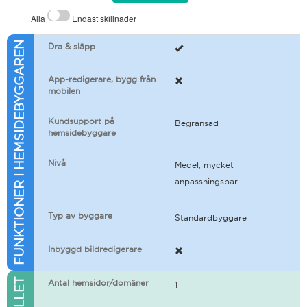
Alla
Endast skillnader
FUNKTIONER I HEMSIDEBYGGAREN
Dra & släpp
App-redigerare, bygg från
mobilen
Kundsupport på
Begränsad
hemsidebyggare
Nivå
Medel, mycket
anpassningsbar
Typ av byggare
Standardbyggare
Inbyggd bildredigerare
Antal hemsidor/domäner
1