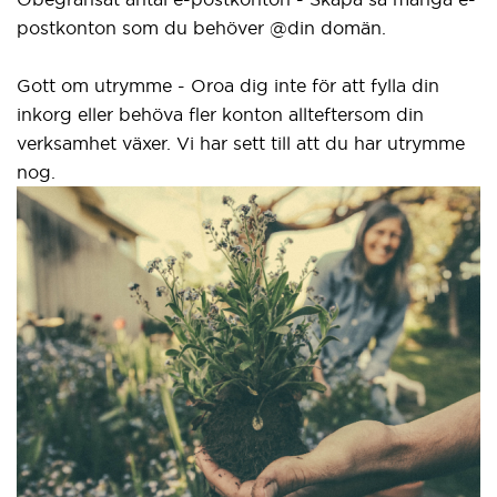
postkonton som du behöver @din domän.
el
gr
Gott om utrymme - Oroa dig inte för att fylla din
inkorg eller behöva fler konton allteftersom din
Vå
verksamhet växer. Vi har sett till att du har utrymme
ny
nog.
id