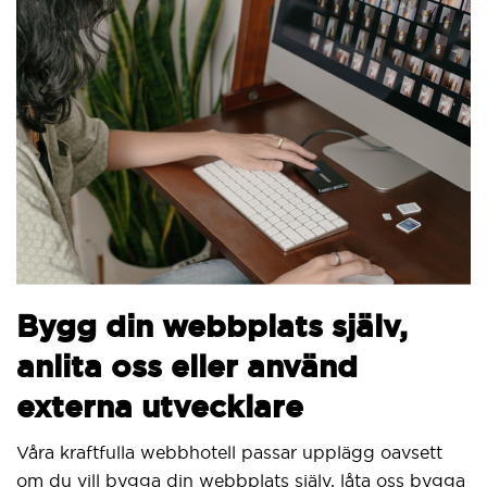
B
Bygg din webbplats själv,
v
anlita oss eller använd
Vi
externa utvecklare
Si
ut
Våra kraftfulla webbhotell passar upplägg oavsett
om du vill bygga din webbplats själv, låta oss bygga