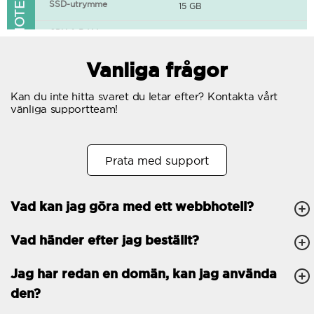
FUNKTIONER I WEBBHOTELLET
SSD-utrymme
15 GB
CPU & RAM
1 CPU, 0.5 GB RAM
Gratis SSL-certifikat
Vanliga frågor
400+ appar tillgängliga
Kan du inte hitta svaret du letar efter? Kontakta vårt
vänliga supportteam!
WordPress-redo
Antal samtidiga
10
Prata med support
förfrågningar
Trafik
Obegränsat
Vad kan jag göra med ett webbhotell?
Antal subdomäner
Obegränsat
Vad händer efter jag beställt?
cPanel
FTP, SSH, GIT
Jag har redan en domän, kan jag använda
den?
PHP, Python, Ruby, Node.js