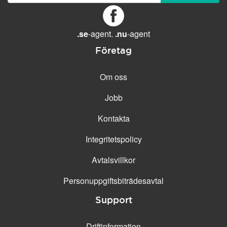
GENERELLA FUNKTIONER
Daglig säkerhetskopiering
Gratis e-post &
.se
-agent.
.nu
-agent
telefonsupport
Företag
Gratis konfiguration
30 dagars öppet köp
Om oss
30 dagars kostnadsfritt test
Jobb
99.9 % Upp-tid
Kontakta
Integritetspolicy
Avtalsvillkor
Personuppgifts­biträdesavtal
Support
Driftinformation