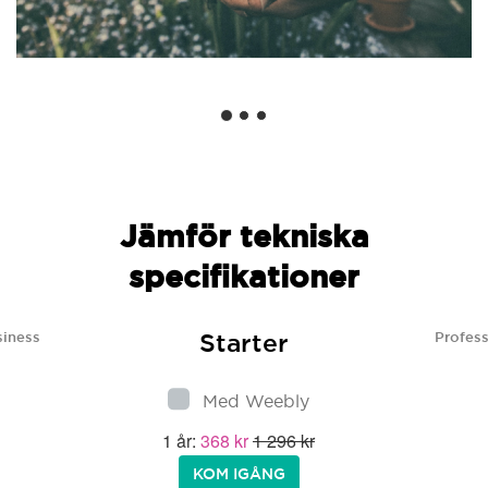
Jämför tekniska
specifikationer
Starter
siness
Profess
Med Weebly
1 år:
368 kr
1 296 kr
KOM IGÅNG