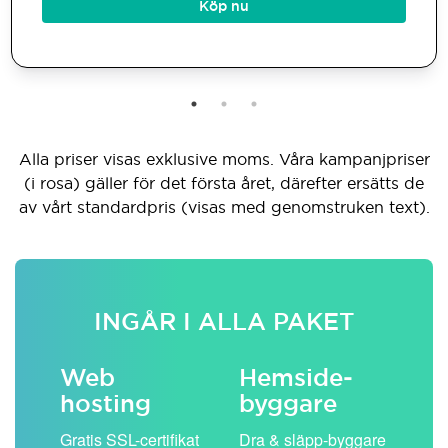
Köp nu
Alla priser visas exklusive moms. Våra kampanjpriser
(i rosa) gäller för det första året, därefter ersätts de
av vårt standardpris (visas med genomstruken text).
INGÅR I ALLA PAKET
Web
Hemside­
E-
hosting
byggare
 köp
Obe
Gratis SSL-certifikat
Dra & släpp-byggare
pos