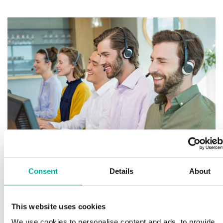
F
fi
Consent
Details
About
H
Premium support
S
This website uses cookies
l
We use cookies to personalise content and ads, to provide