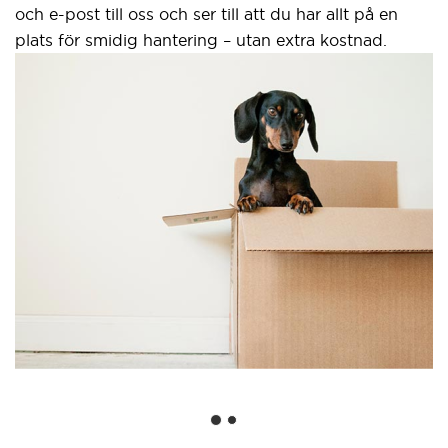
och e-post till oss och ser till att du har allt på en
plats för smidig hantering – utan extra kostnad.
S
g
Et
w
a
G