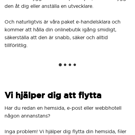
D
den åt dig eller anställa en utvecklare.
f
kl
Och naturligtvis är våra paket e-handelsklara och
W
kommer att hålla din onlinebutik igång smidigt,
in
säkerställa att den är snabb, säker och alltid
nä
tillförlitlig.
Vi hjälper dig att flytta
Har du redan en hemsida, e-post eller webbhotell
någon annanstans?
Inga problem! Vi hjälper dig flytta din hemsida, filer