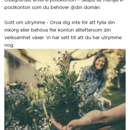
postkonton som du behöver @din domän.
el
gr
Gott om utrymme - Oroa dig inte för att fylla din
inkorg eller behöva fler konton allteftersom din
Vå
verksamhet växer. Vi har sett till att du har utrymme
n
nog.
i