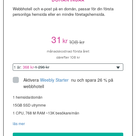
DOMÄN INGÅR
Webbhotell och e-post på en domän, passar för din första
personliga hemsida eller en mindre företagshemsida.
31
kr
108 kr
månadskostnad första året
därefter 108 kr
1 år:
368 kr
1 296 kr
Aktivera
Weebly Starter
 nu och spara 26 % på 
webbhotell
1 hemsida/domän
15GB SSD utrymme
1 CPU, 768 M RAM ~13K besökare/mån
läs mer