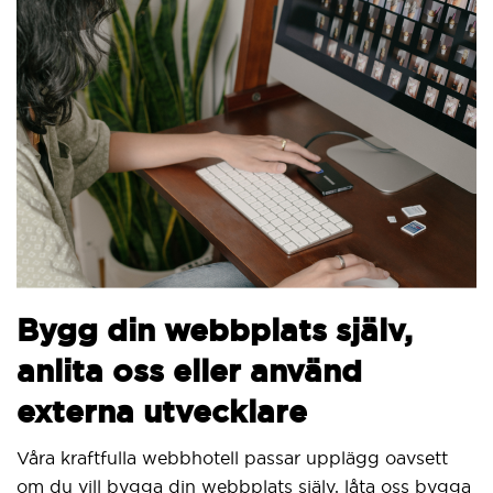
B
Bygg din webbplats själv,
v
anlita oss eller använd
V
externa utvecklare
S
ut
Våra kraftfulla webbhotell passar upplägg oavsett
om du vill bygga din webbplats själv, låta oss bygga