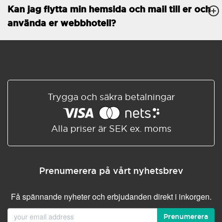
Kan jag flytta min hemsida och mail till er och
Databaser
Obegränsat
använda er webbhotell?
E-POSTFUNKTIONER
E-postkonton
Obegränsat
Roundcube/SOGo
ActiveSync/SMTP/POP3/
IMAP/CalDAV/CardDAV
Trygga och säkra betalningar
Spamskydd
Standard
Delad/Synkroniserad
adressbok
Alla priser är SEK ex. moms
Delad/Synkroniserad
kalender
E-postfiltrering
Prenumerera på vårt nyhetsbrev
Vidarebefordring av e-post
Få spännande nyheter och erbjudanden direkt i inkorgen.
Autosvar
Prenumerera