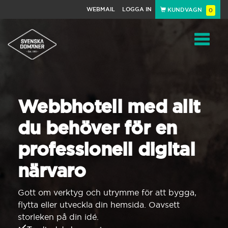
WEBMAIL
LOGGA IN
KUNDVAGN
0
Toggle
navigat
Webbhotell med allt
du behöver för en
professionell digital
närvaro
Gott om verktyg och utrymme för att bygga,
flytta eller utveckla din hemsida. Oavsett
storleken på din idé.