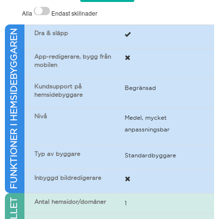
Alla
Endast skillnader
FUNKTIONER I HEMSIDEBYGGAREN
Dra & släpp
App-redigerare, bygg från
mobilen
Kundsupport på
Begränsad
hemsidebyggare
Nivå
Medel, mycket
anpassningsbar
Typ av byggare
Standardbyggare
Inbyggd bildredigerare
Antal hemsidor/domäner
1