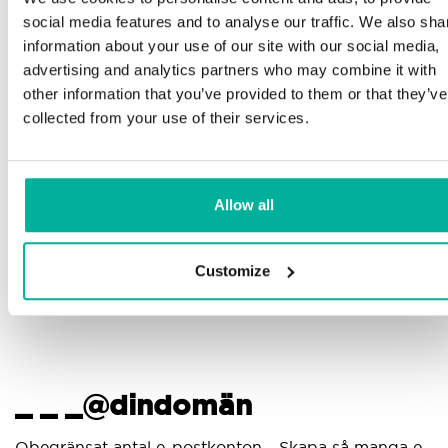
Telefon och e-postsupport på svenska och
social media features and to analyse our traffic. We also sha
engelska
M
information about your use of our site with our social media,
advertising and analytics partners who may combine it with
p
Hjälp att komma igång med din hemsida och e-
other information that you’ve provided to them or that they’ve
post, oavsett om du börjar bygga eller ska flytta
collected from your use of their services.
din nuvarande hemsida eller e-post till oss
G
p
Fjärranslutning till din enhet vid behov
d
Allow all
Kunskapscenter med steg-för-stegguider och tips
för att se till att din e-post fungerar felfritt
Customize
_ _ _@dindomän
A
Obegränsat antal e-postkonton - Skapa så manga e-
A