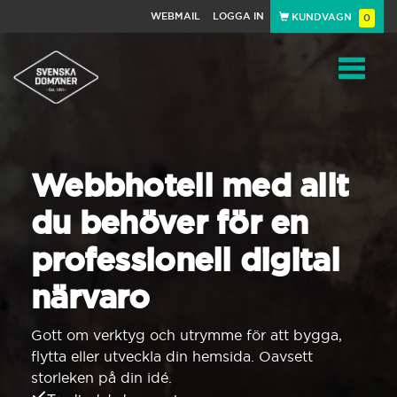
WEBMAIL
LOGGA IN
KUNDVAGN
0
Toggle
navigat
Webbhotell med allt
du behöver för en
professionell digital
närvaro
Gott om verktyg och utrymme för att bygga,
flytta eller utveckla din hemsida. Oavsett
storleken på din idé.