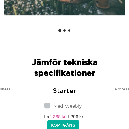
Jämför tekniska
specifikationer
Starter
siness
Profess
Med Weebly
1 år:
368 kr
1 296 kr
KOM IGÅNG