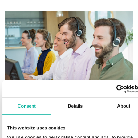
Consent
Details
About
Premium support
This website uses cookies
We use cookies to personalise content and ads, to provide