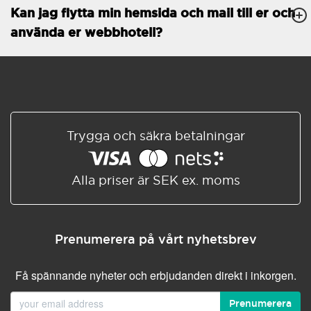
Kan jag flytta min hemsida och mail till er och
Databaser
Obegränsat
använda er webbhotell?
E-POSTFUNKTIONER
E-postkonton
Obegränsat
Roundcube/SOGo
ActiveSync/SMTP/POP3/
IMAP/CalDAV/CardDAV
Trygga och säkra betalningar
Spamskydd
Standard
Delad/Synkroniserad
adressbok
Alla priser är SEK ex. moms
Delad/Synkroniserad
kalender
E-postfiltrering
Prenumerera på vårt nyhetsbrev
Vidarebefordring av e-post
Få spännande nyheter och erbjudanden direkt i inkorgen.
Autosvar
Prenumerera