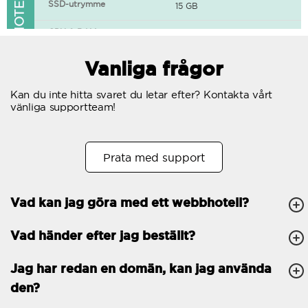
FUNKTIONER I WEBBHOTELLET
SSD-utrymme
15 GB
CPU & RAM
1 CPU, 0.5 GB RAM
Gratis SSL-certifikat
Vanliga frågor
400+ appar tillgängliga
Kan du inte hitta svaret du letar efter? Kontakta vårt
vänliga supportteam!
WordPress-redo
Antal samtidiga
10
Prata med support
förfrågningar
Trafik
Obegränsat
Vad kan jag göra med ett webbhotell?
Antal subdomäner
Obegränsat
Vad händer efter jag beställt?
cPanel
FTP, SSH, GIT
Jag har redan en domän, kan jag använda
den?
PHP, Python, Ruby, Node.js