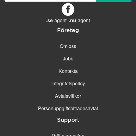
GENERELLA FUNKTIONER
Daglig säkerhetskopiering
Gratis e-post &
.se
-agent.
.nu
-agent
telefonsupport
Företag
Gratis konfiguration
30 dagars öppet köp
Om oss
30 dagars kostnadsfritt test
Jobb
99.9 % Upp-tid
Kontakta
Integritetspolicy
Avtalsvillkor
Personuppgifts­biträdesavtal
Support
Driftinformation