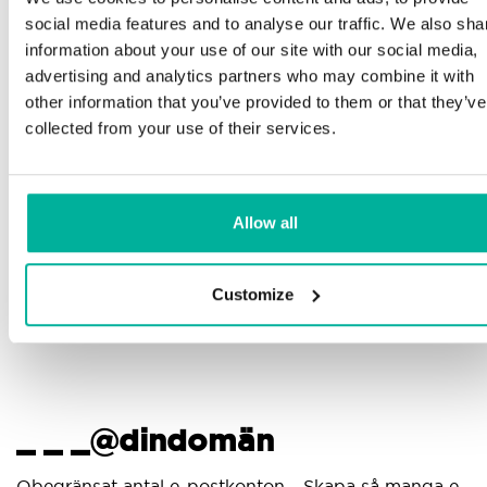
Telefon och e-postsupport på svenska och
social media features and to analyse our traffic. We also sha
engelska
information about your use of our site with our social media,
advertising and analytics partners who may combine it with
Hjälp att komma igång med din hemsida och e-
other information that you’ve provided to them or that they’ve
post, oavsett om du börjar bygga eller ska flytta
collected from your use of their services.
din nuvarande hemsida eller e-post till oss
Fjärranslutning till din enhet vid behov
Allow all
Kunskapscenter med steg-för-stegguider och tips
för att se till att din e-post fungerar felfritt
Customize
_ _ _@dindomän
Obegränsat antal e-postkonton - Skapa så manga e-