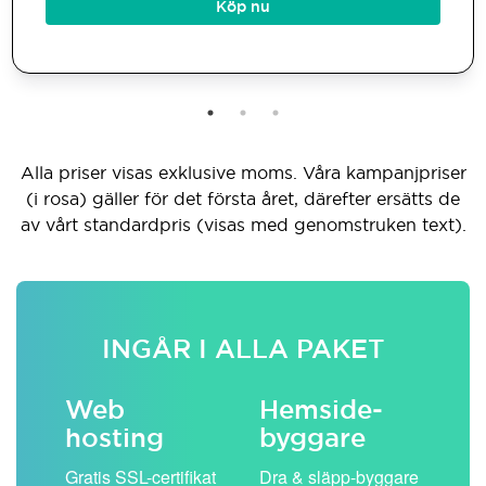
Köp nu
Alla priser visas exklusive moms. Våra kampanjpriser
(i rosa) gäller för det första året, därefter ersätts de
av vårt standardpris (visas med genomstruken text).
INGÅR I ALLA PAKET
Web
Hemside­
E-
hosting
byggare
 köp
Obe
Gratis SSL-certifikat
Dra & släpp-byggare
pos