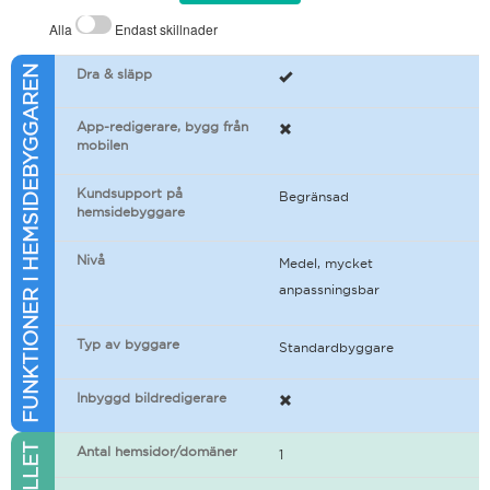
Alla
Endast skillnader
FUNKTIONER I HEMSIDEBYGGAREN
Dra & släpp
App-redigerare, bygg från
mobilen
Kundsupport på
Begränsad
hemsidebyggare
Nivå
Medel, mycket
anpassningsbar
Typ av byggare
Standardbyggare
Inbyggd bildredigerare
Antal hemsidor/domäner
1