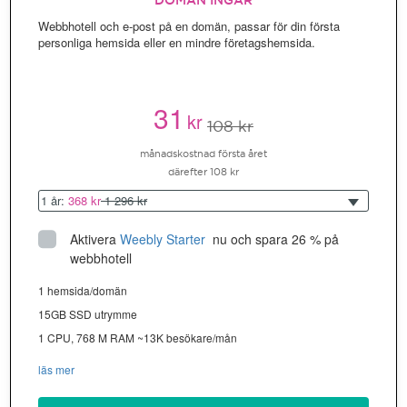
DOMÄN INGÅR
Webbhotell och e-post på en domän, passar för din första
personliga hemsida eller en mindre företagshemsida.
31
kr
108 kr
månadskostnad första året
därefter 108 kr
1 år:
368 kr
1 296 kr
Aktivera
Weebly Starter
 nu och spara 26 % på 
webbhotell
1 hemsida/domän
15GB SSD utrymme
1 CPU, 768 M RAM ~13K besökare/mån
läs mer