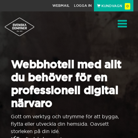
WEBMAIL
LOGGA IN
KUNDVAGN
0
Toggle
navigat
Webbhotell med allt
du behöver för en
professionell digital
närvaro
Gott om verktyg och utrymme för att bygga,
flytta eller utveckla din hemsida. Oavsett
storleken på din idé.