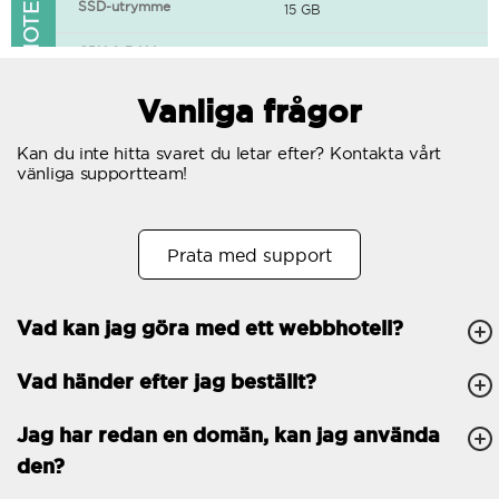
FUNKTIONER I WEBBHOTELLET
SSD-utrymme
15 GB
CPU & RAM
1 CPU, 0.5 GB RAM
Gratis SSL-certifikat
Vanliga frågor
400+ appar tillgängliga
Kan du inte hitta svaret du letar efter? Kontakta vårt
vänliga supportteam!
WordPress-redo
Antal samtidiga
10
Prata med support
förfrågningar
Trafik
Obegränsat
Vad kan jag göra med ett webbhotell?
Antal subdomäner
Obegränsat
Vad händer efter jag beställt?
cPanel
FTP, SSH, GIT
Jag har redan en domän, kan jag använda
den?
PHP, Python, Ruby, Node.js