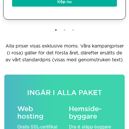
Köp nu
Alla priser visas exklusive moms. Våra kampanjpriser
(i rosa) gäller för det första året, därefter ersätts de
av vårt standardpris (visas med genomstruken text).
INGÅR I ALLA PAKET
Web
Hemside­
E-
hosting
byggare
 köp
Obe
Gratis SSL-certifikat
Dra & släpp-byggare
pos