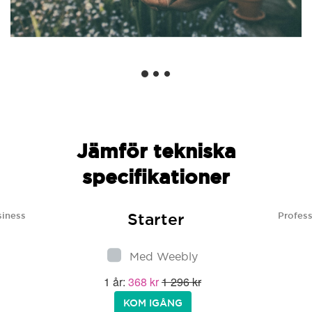
Jämför tekniska
specifikationer
Starter
siness
Profess
Med Weebly
1 år:
368 kr
1 296 kr
KOM IGÅNG