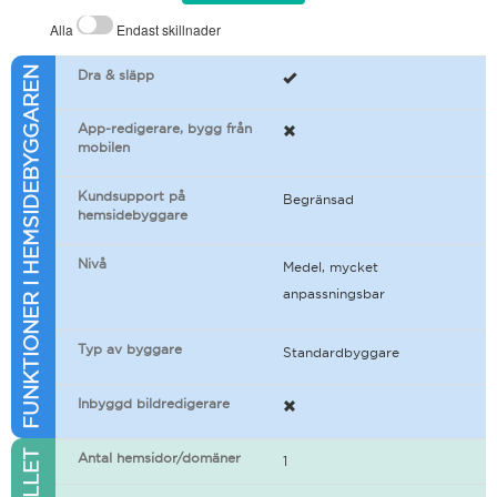
Alla
Endast skillnader
FUNKTIONER I HEMSIDEBYGGAREN
Dra & släpp
App-redigerare, bygg från
mobilen
Kundsupport på
Begränsad
hemsidebyggare
Nivå
Medel, mycket
anpassningsbar
Typ av byggare
Standardbyggare
Inbyggd bildredigerare
Antal hemsidor/domäner
1