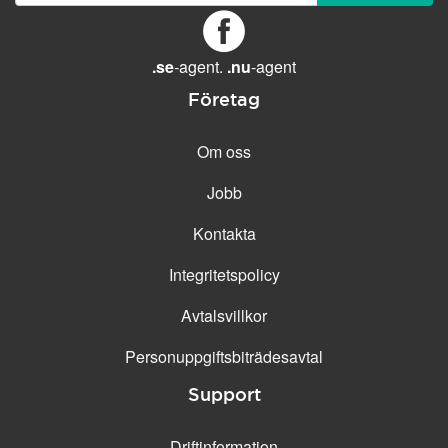
GENERELLA FUNKTIONER
Daglig säkerhetskopiering
Gratis e-post &
.se
-agent.
.nu
-agent
telefonsupport
Företag
Gratis konfiguration
30 dagars öppet köp
Om oss
30 dagars kostnadsfritt test
Jobb
99.9 % Upp-tid
Kontakta
Integritetspolicy
Avtalsvillkor
Personuppgifts­biträdesavtal
Support
Driftinformation