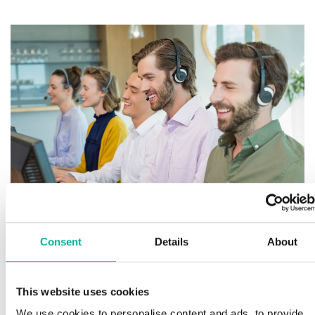
F
fi
Consent
Details
About
H
Premium support
S
This website uses cookies
l
We use cookies to personalise content and ads, to provide