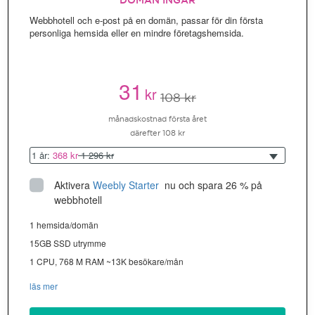
DOMÄN INGÅR
Webbhotell och e-post på en domän, passar för din första
personliga hemsida eller en mindre företagshemsida.
31
kr
108 kr
månadskostnad första året
därefter 108 kr
1 år:
368 kr
1 296 kr
Aktivera
Weebly Starter
 nu och spara 26 % på 
webbhotell
1 hemsida/domän
15GB SSD utrymme
1 CPU, 768 M RAM ~13K besökare/mån
läs mer