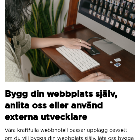
B
Bygg din webbplats själv,
v
anlita oss eller använd
V
externa utvecklare
S
ut
Våra kraftfulla webbhotell passar upplägg oavsett
om du vill bygga din webbplats själv, låta oss bygga