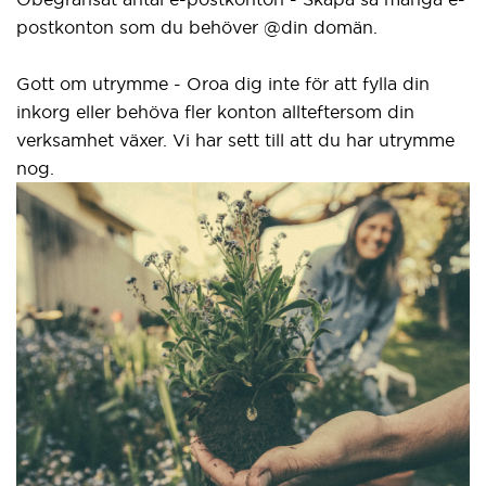
postkonton som du behöver @din domän.
el
gr
Gott om utrymme - Oroa dig inte för att fylla din
inkorg eller behöva fler konton allteftersom din
Vå
verksamhet växer. Vi har sett till att du har utrymme
n
nog.
i