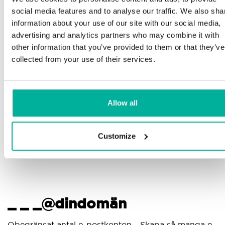
Telefon och e-postsupport på svenska och
social media features and to analyse our traffic. We also sha
engelska
M
information about your use of our site with our social media,
advertising and analytics partners who may combine it with
p
Hjälp att komma igång med din hemsida och e-
other information that you’ve provided to them or that they’ve
post, oavsett om du börjar bygga eller ska flytta
collected from your use of their services.
din nuvarande hemsida eller e-post till oss
G
p
Fjärranslutning till din enhet vid behov
d
Allow all
Kunskapscenter med steg-för-stegguider och tips
för att se till att din e-post fungerar felfritt
Customize
_ _ _@dindomän
A
Obegränsat antal e-postkonton - Skapa så manga e-
A