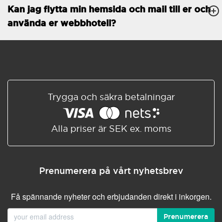
Kan jag flytta min hemsida och mail till er och
Databaser
Obegränsat
använda er webbhotell?
E-POSTFUNKTIONER
E-postkonton
Obegränsat
Roundcube/SOGo
ActiveSync/SMTP/POP3/
IMAP/CalDAV/CardDAV
Trygga och säkra betalningar
Spamskydd
Standard
Delad/Synkroniserad
adressbok
Alla priser är SEK ex. moms
Delad/Synkroniserad
kalender
E-postfiltrering
Prenumerera på vårt nyhetsbrev
Vidarebefordring av e-post
Få spännande nyheter och erbjudanden direkt i inkorgen.
Autosvar
Prenumerera