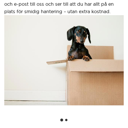
och e-post till oss och ser till att du har allt på en
plats för smidig hantering – utan extra kostnad.
S
g
Et
w
a
G