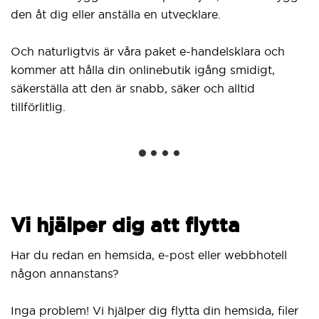
D
den åt dig eller anställa en utvecklare.
f
kl
Och naturligtvis är våra paket e-handelsklara och
W
kommer att hålla din onlinebutik igång smidigt,
in
säkerställa att den är snabb, säker och alltid
nä
tillförlitlig.
Vi hjälper dig att flytta
Har du redan en hemsida, e-post eller webbhotell
någon annanstans?
Inga problem! Vi hjälper dig flytta din hemsida, filer