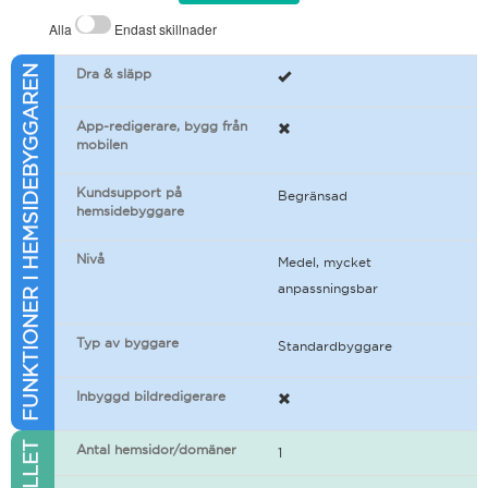
Alla
Endast skillnader
FUNKTIONER I HEMSIDEBYGGAREN
Dra & släpp
App-redigerare, bygg från
mobilen
Kundsupport på
Begränsad
hemsidebyggare
Nivå
Medel, mycket
anpassningsbar
Typ av byggare
Standardbyggare
Inbyggd bildredigerare
Antal hemsidor/domäner
1