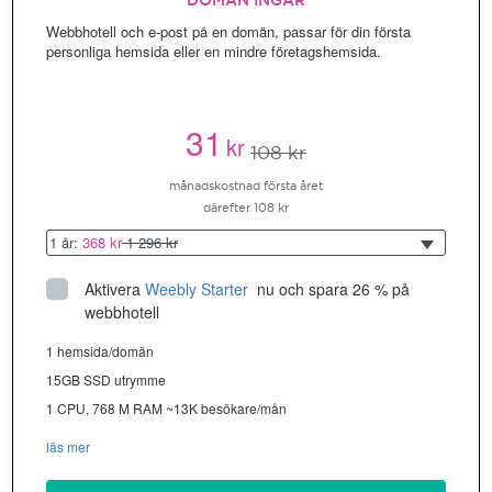
DOMÄN INGÅR
Webbhotell och e-post på en domän, passar för din första
personliga hemsida eller en mindre företagshemsida.
31
kr
108 kr
månadskostnad första året
därefter 108 kr
1 år:
368 kr
1 296 kr
Aktivera
Weebly Starter
 nu och spara 26 % på 
webbhotell
1 hemsida/domän
15GB SSD utrymme
1 CPU, 768 M RAM ~13K besökare/mån
läs mer