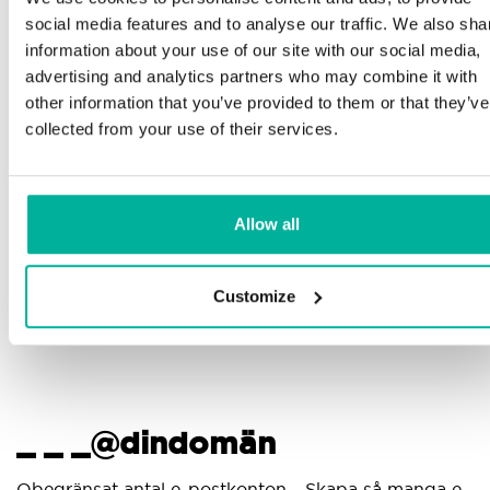
Telefon och e-postsupport på svenska och
social media features and to analyse our traffic. We also sha
engelska
information about your use of our site with our social media,
advertising and analytics partners who may combine it with
Hjälp att komma igång med din hemsida och e-
other information that you’ve provided to them or that they’ve
post, oavsett om du börjar bygga eller ska flytta
collected from your use of their services.
din nuvarande hemsida eller e-post till oss
Fjärranslutning till din enhet vid behov
Allow all
Kunskapscenter med steg-för-stegguider och tips
för att se till att din e-post fungerar felfritt
Customize
_ _ _@dindomän
Obegränsat antal e-postkonton - Skapa så manga e-