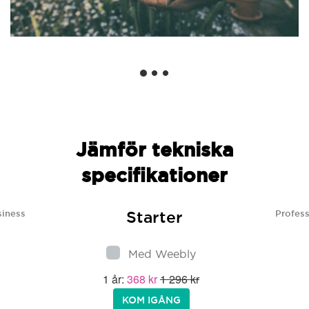
Jämför tekniska
specifikationer
Starter
siness
Profess
Med Weebly
1 år:
368 kr
1 296 kr
KOM IGÅNG