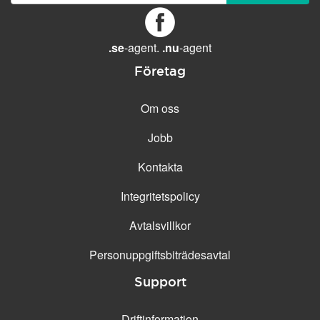
GENERELLA FUNKTIONER
Daglig säkerhetskopiering
Gratis e-post &
.se
-agent.
.nu
-agent
telefonsupport
Företag
Gratis konfiguration
30 dagars öppet köp
Om oss
30 dagars kostnadsfritt test
Jobb
99.9 % Upp-tid
Kontakta
Integritetspolicy
Avtalsvillkor
Personuppgifts­biträdesavtal
Support
Driftinformation