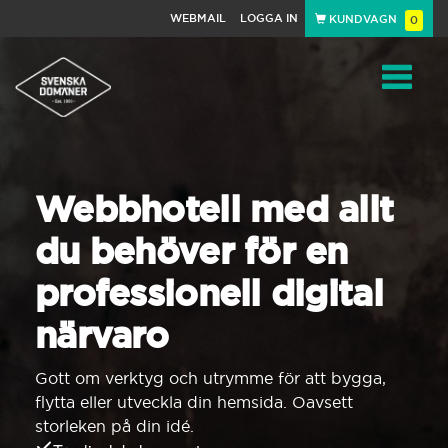
WEBMAIL
LOGGA IN
KUNDVAGN
0
Toggle
navigat
Webbhotell med allt
du behöver för en
professionell digital
närvaro
Gott om verktyg och utrymme för att bygga,
flytta eller utveckla din hemsida. Oavsett
storleken på din idé.