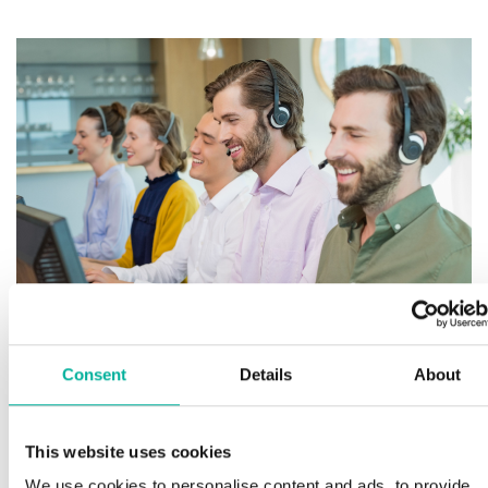
Consent
Details
About
Premium support
This website uses cookies
We use cookies to personalise content and ads, to provide