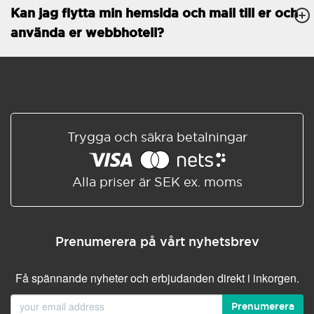
Kan jag flytta min hemsida och mail till er och
Databaser
Obegränsat
använda er webbhotell?
E-POSTFUNKTIONER
E-postkonton
Obegränsat
Roundcube/SOGo
ActiveSync/SMTP/POP3/
IMAP/CalDAV/CardDAV
Trygga och säkra betalningar
Spamskydd
Standard
Delad/Synkroniserad
adressbok
Alla priser är SEK ex. moms
Delad/Synkroniserad
kalender
E-postfiltrering
Prenumerera på vårt nyhetsbrev
Vidarebefordring av e-post
Få spännande nyheter och erbjudanden direkt i inkorgen.
Autosvar
Prenumerera