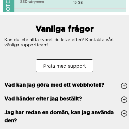
FUNKTIONER I WEBBHOTELLET
SSD-utrymme
15 GB
CPU & RAM
1 CPU, 0.5 GB RAM
Gratis SSL-certifikat
Vanliga frågor
400+ appar tillgängliga
Kan du inte hitta svaret du letar efter? Kontakta vårt
vänliga supportteam!
WordPress-redo
Antal samtidiga
10
Prata med support
förfrågningar
Trafik
Obegränsat
Vad kan jag göra med ett webbhotell?
Antal subdomäner
Obegränsat
Vad händer efter jag beställt?
cPanel
FTP, SSH, GIT
Jag har redan en domän, kan jag använda
den?
PHP, Python, Ruby, Node.js