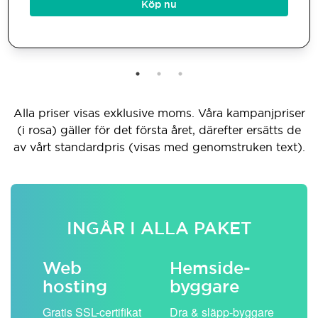
Köp nu
Alla priser visas exklusive moms. Våra kampanjpriser
(i rosa) gäller för det första året, därefter ersätts de
av vårt standardpris (visas med genomstruken text).
INGÅR I ALLA PAKET
Web
Hemside­
E-
hosting
byggare
 köp
Obe
Gratis SSL-certifikat
Dra & släpp-byggare
pos