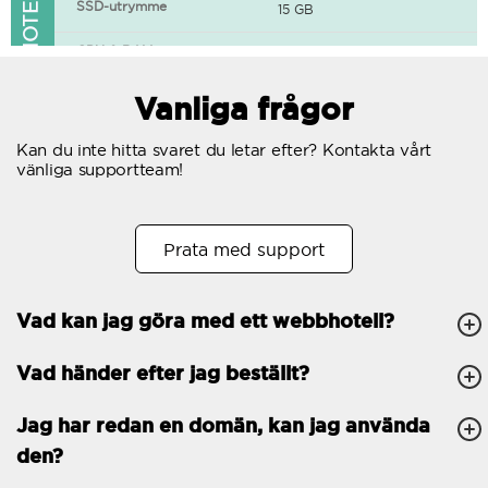
FUNKTIONER I WEBBHOTELLET
SSD-utrymme
15 GB
CPU & RAM
1 CPU, 0.5 GB RAM
Gratis SSL-certifikat
Vanliga frågor
400+ appar tillgängliga
Kan du inte hitta svaret du letar efter? Kontakta vårt
vänliga supportteam!
WordPress-redo
Antal samtidiga
10
Prata med support
förfrågningar
Trafik
Obegränsat
Vad kan jag göra med ett webbhotell?
Antal subdomäner
Obegränsat
Vad händer efter jag beställt?
cPanel
FTP, SSH, GIT
Jag har redan en domän, kan jag använda
den?
PHP, Python, Ruby, Node.js