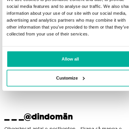
Telefon och e-postsupport på svenska och
social media features and to analyse our traffic. We also sha
engelska
information about your use of our site with our social media,
advertising and analytics partners who may combine it with
Hjälp att komma igång med din hemsida och e-
other information that you’ve provided to them or that they’ve
post, oavsett om du börjar bygga eller ska flytta
collected from your use of their services.
din nuvarande hemsida eller e-post till oss
Fjärranslutning till din enhet vid behov
Allow all
Kunskapscenter med steg-för-stegguider och tips
för att se till att din e-post fungerar felfritt
Customize
_ _ _@dindomän
Obegränsat antal e-postkonton - Skapa så manga e-