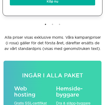
Köp nu
Alla priser visas exklusive moms. Våra kampanjpriser
(i rosa) gäller för det första året, därefter ersätts de
av vårt standardpris (visas med genomstruken text).
INGÅR I ALLA PAKET
Web
Hemside­
E-
hosting
byggare
 köp
Obe
Gratis SSL-certifikat
Dra & släpp-byggare
pos