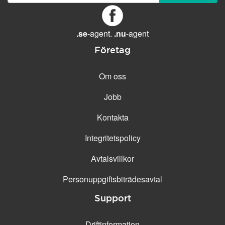
GENERELLA FUNKTIONER
Daglig säkerhetskopiering
Gratis e-post &
.se
-agent.
.nu
-agent
telefonsupport
Företag
Gratis konfiguration
30 dagars öppet köp
Om oss
30 dagars kostnadsfritt test
Jobb
99.9 % Upp-tid
Kontakta
Integritetspolicy
Avtalsvillkor
Personuppgifts­biträdesavtal
Support
Driftinformation