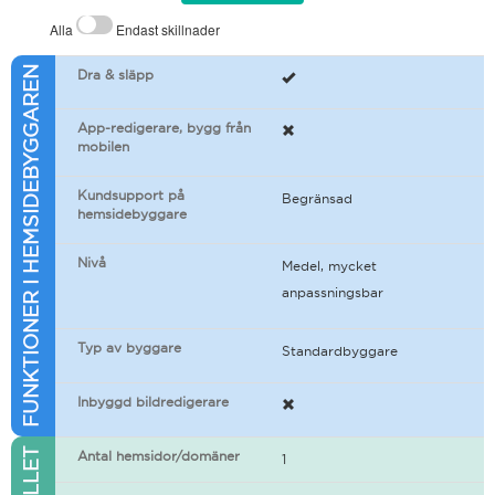
Alla
Endast skillnader
FUNKTIONER I HEMSIDEBYGGAREN
Dra & släpp
App-redigerare, bygg från
mobilen
Kundsupport på
Begränsad
hemsidebyggare
Nivå
Medel, mycket
anpassningsbar
Typ av byggare
Standardbyggare
Inbyggd bildredigerare
Antal hemsidor/domäner
1