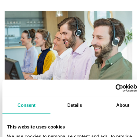
Consent
Details
About
Premium support
This website uses cookies
We use cookies to personalise content and ads, to provide