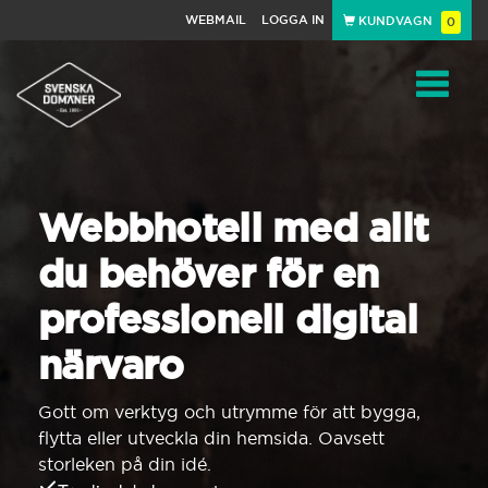
WEBMAIL
LOGGA IN
KUNDVAGN
0
Toggle
navigat
Webbhotell med allt
du behöver för en
professionell digital
närvaro
Gott om verktyg och utrymme för att bygga,
flytta eller utveckla din hemsida. Oavsett
storleken på din idé.