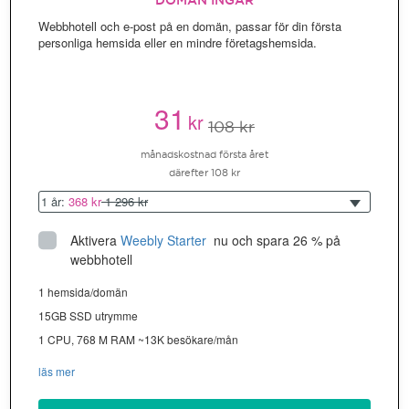
DOMÄN INGÅR
Webbhotell och e-post på en domän, passar för din första
personliga hemsida eller en mindre företagshemsida.
31
kr
108 kr
månadskostnad första året
därefter 108 kr
1 år:
368 kr
1 296 kr
Aktivera
Weebly Starter
 nu och spara 26 % på 
webbhotell
1 hemsida/domän
15GB SSD utrymme
1 CPU, 768 M RAM ~13K besökare/mån
läs mer