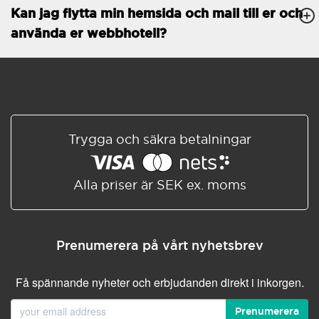
Kan jag flytta min hemsida och mail till er och
Databaser
Obegränsat
använda er webbhotell?
E-POSTFUNKTIONER
E-postkonton
Obegränsat
Roundcube/SOGo
ActiveSync/SMTP/POP3/
IMAP/CalDAV/CardDAV
Trygga och säkra betalningar
Spamskydd
Standard
Delad/Synkroniserad
adressbok
Alla priser är SEK ex. moms
Delad/Synkroniserad
kalender
E-postfiltrering
Prenumerera på vårt nyhetsbrev
Vidarebefordring av e-post
Få spännande nyheter och erbjudanden direkt i inkorgen.
Autosvar
Prenumerera