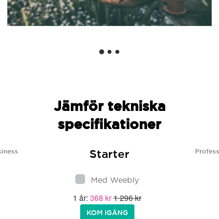
Jämför tekniska
specifikationer
Starter
siness
Profess
Med Weebly
1 år:
368 kr
1 296 kr
KOM IGÅNG