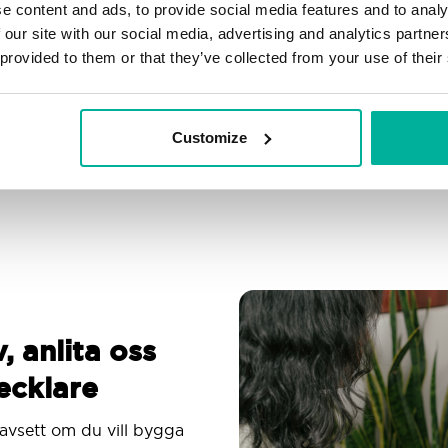
e content and ads, to provide social media features and to analy
Filtrering, autosvar &
Över 200 anpassningsbara
 our site with our social media, advertising and analytics partn
spamskydd
mallar
 provided to them or that they’ve collected from your use of their
Använd en e-postapp
Kunskapscenter
du är van vid
Customize
, anlita oss
ecklare
avsett om du vill bygga