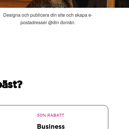
3. Kom igång
Designa och publicera din site och skapa e-
postadresser @din domän.
bäst?
50% RABATT
Business