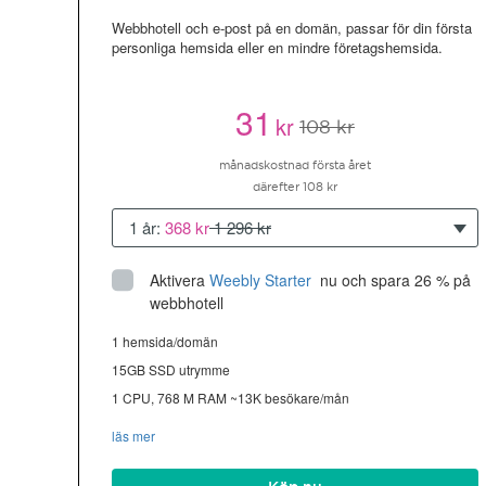
Webbhotell och e-post på en domän, passar för din första
personliga hemsida eller en mindre företagshemsida.
31
kr
108 kr
månadskostnad första året
därefter 108 kr
1 år:
368 kr
1 296 kr
Aktivera
Weebly Starter
 nu och spara 26 % på 
webbhotell
1 hemsida/domän
15GB SSD utrymme
1 CPU, 768 M RAM ~13K besökare/mån
läs mer