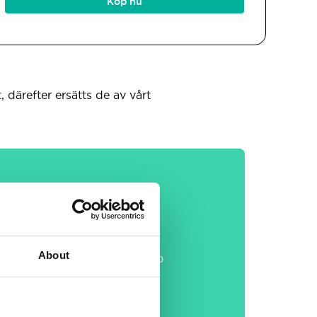
Köp nu
, därefter ersätts de av vårt
Generella
About
on
30 dagars öppet köp
Gratis e-post &
telefonsupport