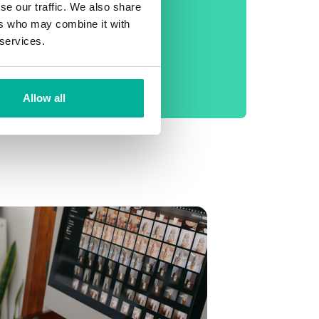
se our traffic. We also share
Gratis konfiguration
ers who may combine it with
99.9% Uptime
 services.
Daglig
säkerhetskopiering
Allow all