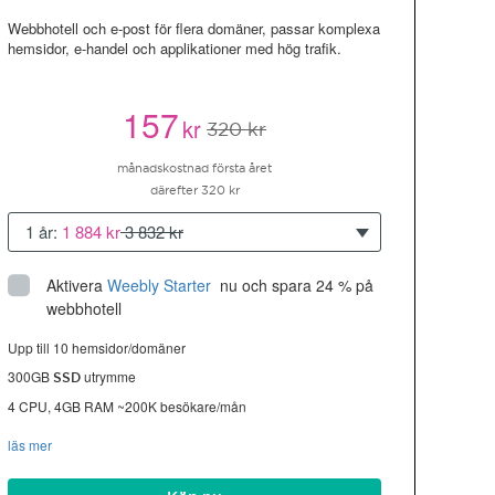
Webbhotell och e-post för flera domäner, passar komplexa
hemsidor, e-handel och applikationer med hög trafik.
157
kr
320 kr
månadskostnad första året
därefter 320 kr
1 år:
1 884 kr
3 832 kr
Aktivera
Weebly Starter
 nu och spara 24 % på 
webbhotell
Upp till 10 hemsidor/domäner
300GB
utrymme
SSD
4 CPU, 4GB RAM ~200K besökare/mån
läs mer