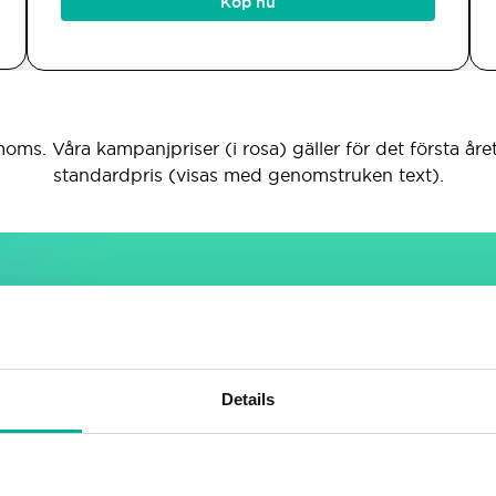
Köp nu
moms. Våra kampanjpriser (i rosa) gäller för det första året
standardpris (visas med genomstruken text).
INGÅR I ALLA PAKET
Hemside­byggare
E-post
Details
Dra & släpp-byggare
Obegränsade e-postkont
Mycket anpassningsbar
Delad adressbok &
kalender
Lätt att lära sig