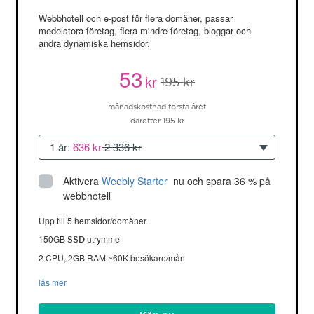
Webbhotell och e-post för flera domäner, passar
medelstora företag, flera mindre företag, bloggar och
andra dynamiska hemsidor.
53
kr
195 kr
månadskostnad första året
därefter 195 kr
1 år:
636 kr
2 336 kr
Aktivera
Weebly Starter
 nu och spara 36 % på 
webbhotell
Upp till 5 hemsidor/domäner
150GB
utrymme
SSD
2 CPU, 2GB RAM ~60K besökare/mån
läs mer