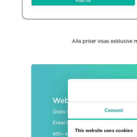
Köp nu
Alla priser visas exklusive 
Web hosting
Consent
Gratis SSL-certifikat
Enkel hantering - cPanel
This website uses cookies
400+ appar