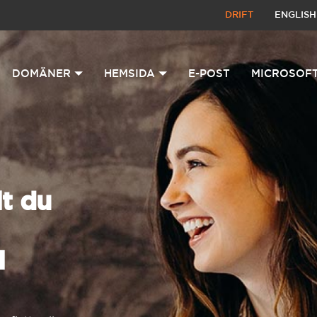
DRIFT
ENGLISH
DOMÄNER
HEMSIDA
E-POST
MICROSOFT
t du
l