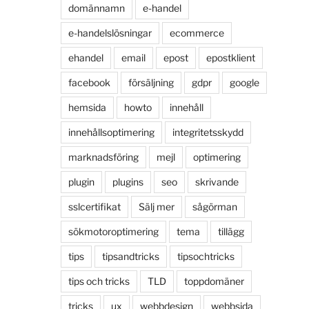
domännamn
e-handel
e-handelslösningar
ecommerce
ehandel
email
epost
epostklient
facebook
försäljning
gdpr
google
hemsida
howto
innehåll
innehållsoptimering
integritetsskydd
marknadsföring
mejl
optimering
plugin
plugins
seo
skrivande
sslcertifikat
Sälj mer
sågörman
sökmotoroptimering
tema
tillägg
tips
tipsandtricks
tipsochtricks
tips och tricks
TLD
toppdomäner
tricks
ux
webbdesign
webbsida