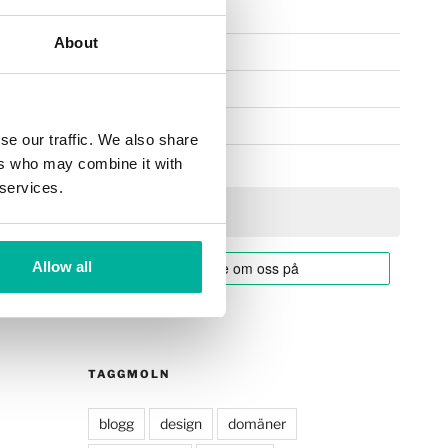
Rekommendationer
About
Självhjälp
Webbdesign
WordPress
se our traffic. We also share
ers who may combine it with
 services.
Allow all
TAGGMOLN
blogg
design
domäner