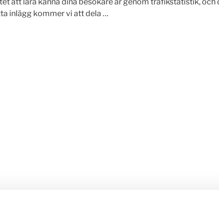
t att lära känna dina besökare är genom trafikstatistik, och 
tta inlägg kommer vi att dela …