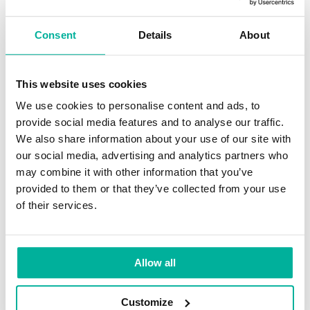
”10
Fortsätt läsa
Consent
Details
About
saker
att
tänka
This website uses cookies
SEARCH
på
We use cookies to personalise content and ads, to
för
Sök
Sök
provide social media features and to analyse our traffic.
SEO”
efter:
We also share information about your use of our site with
our social media, advertising and analytics partners who
may combine it with other information that you’ve
KATEGORIER
provided to them or that they’ve collected from your use
of their services.
Affiliate Marketing
Digital marknadsföring
Allow all
Domäner
Driva eget
Customize