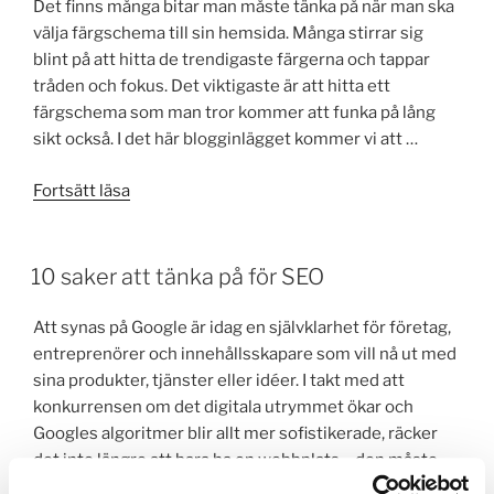
Det finns många bitar man måste tänka på när man ska
välja färgschema till sin hemsida. Många stirrar sig
blint på att hitta de trendigaste färgerna och tappar
tråden och fokus. Det viktigaste är att hitta ett
färgschema som man tror kommer att funka på lång
sikt också. I det här blogginlägget kommer vi att …
”Välj
Fortsätt läsa
det
perfekta
färgschemat
10 saker att tänka på för SEO
till
din
Att synas på Google är idag en självklarhet för företag,
hemsida”
entreprenörer och innehållsskapare som vill nå ut med
sina produkter, tjänster eller idéer. I takt med att
konkurrensen om det digitala utrymmet ökar och
Googles algoritmer blir allt mer sofistikerade, räcker
det inte längre att bara ha en webbplats – den måste
också vara optimerad …