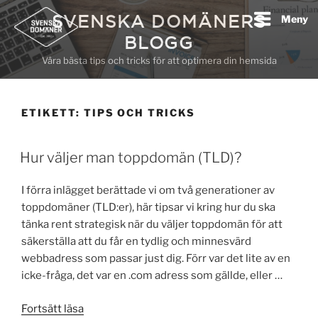
Hoppa
SVENSKA DOMÄNERS
Meny
till
BLOGG
innehåll
Våra bästa tips och tricks för att optimera din hemsida
ETIKETT:
TIPS OCH TRICKS
Hur väljer man toppdomän (TLD)?
I förra inlägget berättade vi om två generationer av
toppdomäner (TLD:er), här tipsar vi kring hur du ska
tänka rent strategisk när du väljer toppdomän för att
säkerställa att du får en tydlig och minnesvärd
webbadress som passar just dig. Förr var det lite av en
icke-fråga, det var en .com adress som gällde, eller …
”Hur
Fortsätt läsa