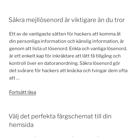
väljer
man
toppdomän
Säkra mejllösenord är viktigare än du tror
(TLD)?”
Ett av de vanligaste sätten för hackers att komma åt
din personliga information och känslig information, är
genom att lista ut lösenord. Enkla och vanliga lösenord,
är ett enkelt kap för inkräktare att lätt få tillgång och
kontroll över en datoranordning. Säkra lösenord gör
det svårare för hackers att knäcka och tvingar dem ofta
att …
”Säkra
Fortsätt läsa
mejllösenord
är
viktigare
Välj det perfekta färgschemat till din
än
hemsida
du
tror”