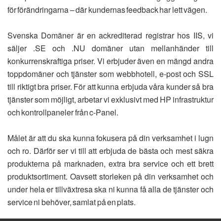
för förändringarna – där kundernas feedback har lett vägen.
Svenska Domäner är en ackrediterad registrar hos IIS, vi
säljer .SE och .NU domäner utan mellanhänder till
konkurrenskraftiga priser. Vi erbjuder även en mängd andra
toppdomäner och tjänster som webbhotell, e-post och SSL
till riktigt bra priser. För att kunna erbjuda våra kunder så bra
tjänster som möjligt, arbetar vi exklusivt med HP infrastruktur
och kontrollpaneler från c-Panel.
Målet är att du ska kunna fokusera på din verksamhet i lugn
och ro. Därför ser vi till att erbjuda de bästa och mest säkra
produkterna på marknaden, extra bra service och ett brett
produktsortiment. Oavsett storleken på din verksamhet och
under hela er tillväxtresa ska ni kunna få alla de tjänster och
service ni behöver, samlat på en plats.