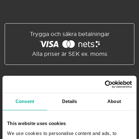
Trygga och säkra betalningar
Alla priser är SEK ex. moms
Prenumerera på vårt nyhetsbrev
Få spännande nyheter och erbjudanden direkt i inkorgen.
Consent
Details
About
Prenumerera
This website uses cookies
.se
-agent.
.nu
-agent
We use cookies to personalise content and ads, to