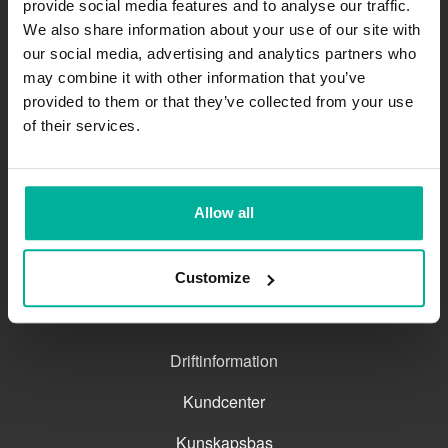
provide social media features and to analyse our traffic.
Företag
We also share information about your use of our site with
our social media, advertising and analytics partners who
Om oss
may combine it with other information that you’ve
provided to them or that they’ve collected from your use
Jobb
of their services.
Kontakta
Integritetspolicy
Allow all
Avtalsvillkor
Personuppgifts­biträdesavtal
Customize
Support
Driftinformation
Kundcenter
Kunskapsbas