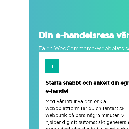
Din e-handelsresa vä
Få en WooCommerce-webbplats som
1
Starta snabbt och enkelt din eg
e-handel
Med vår intuitiva och enkla
webbplattform får du en fantastisk
webbutik på bara några minuter. Vi
hjälper dig att automatiskt generera 
produktsida för din butik, samt sidor