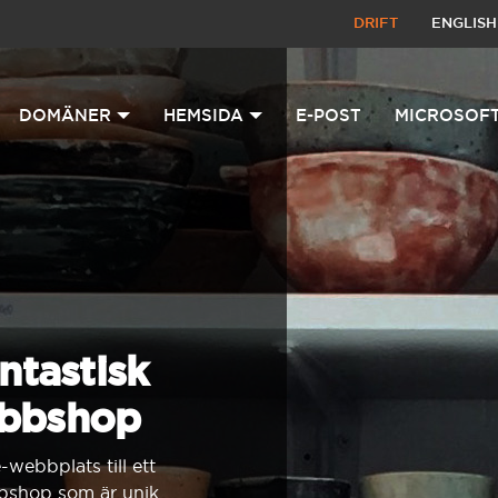
DRIFT
ENGLISH
DOMÄNER
HEMSIDA
E-POST
MICROSOFT
ntastisk
bbshop
ebbplats till ett
bbshop som är unik