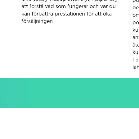
att förstå vad som fungerar och var du
be
kan förbättra prestationen för att öka
om
försäljningen.
po
ku
an
åt
ku
hä
la