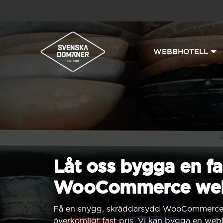
WEBBHOTELL
Låt oss bygga en fa
WooCommerce we
Få en snygg, skräddarsydd WooCommerce-w
överkomligt fast pris. Vi kan bygga en we