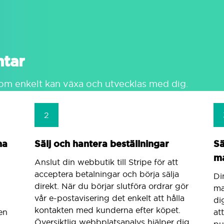
ntar
 enkelt kan växa och utvecklas med dig.
2
na
Sälj och hantera beställningar
Sä
m
Anslut din webbutik till Stripe för att
acceptera betalningar och börja sälja
Di
direkt. När du börjar slutföra ordrar gör
ma
vår
e-postavisering
det enkelt att hålla
di
kontakten med kunderna efter köpet.
en
at
Översiktlig webbplatsanalys hjälper dig
pu