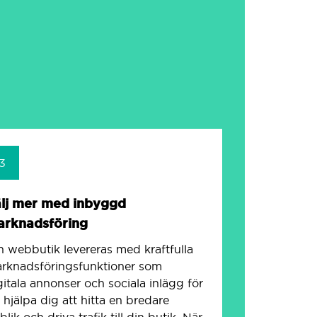
3
lj mer med inbyggd
arknadsföring
n webbutik levereras med kraftfulla
rknadsföringsfunktioner som
gitala annonser och sociala inlägg för
t hjälpa dig att hitta en bredare
blik och driva trafik till din butik. När