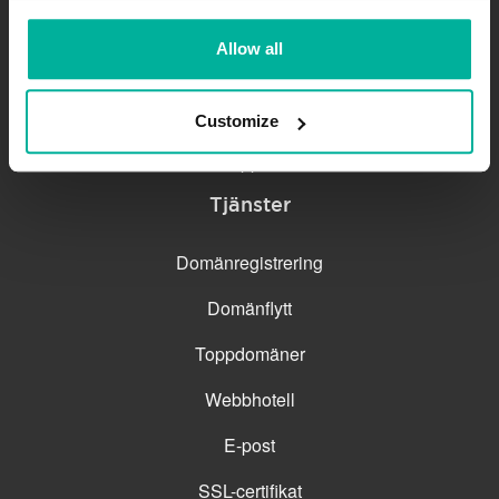
Driftinformation
Allow all
Kundcenter
Kunskapsbas
Customize
Skicka supportärende
Tjänster
Domänregistrering
Domänflytt
Toppdomäner
Webbhotell
E-post
SSL-certifikat