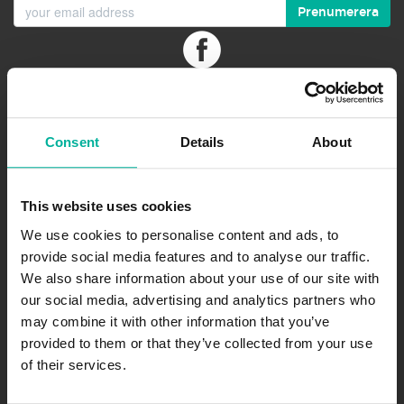
Prenumerera
.se
-agent.
.nu
-agent
Företag
Consent
Details
About
Om oss
Jobb
This website uses cookies
Kontakta
We use cookies to personalise content and ads, to
provide social media features and to analyse our traffic.
Integritetspolicy
We also share information about your use of our site with
our social media, advertising and analytics partners who
Avtalsvillkor
may combine it with other information that you’ve
Personuppgifts­biträdesavtal
provided to them or that they’ve collected from your use
of their services.
Support