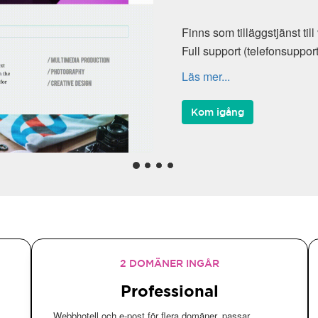
Finns som tilläggstjänst til
Full support (telefonsuppor
Läs mer...
Kom igång
2 DOMÄNER INGÅR
Professional
Webbhotell och e-post för flera domäner, passar