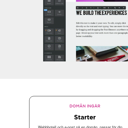
DOMÄN INGÅR
Starter
Webbhotell och e-post på en domän, passar för din