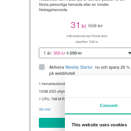
första personliga hemsida eller en mindre
företagshemsida.
31
kr
108 kr
månadskostnad första året
därefter 108 kr
1 år:
368 kr
1 296 kr
Aktivera
Weebly Starter
 nu och spara 26 % 
på webbhotell
1 hemsida/domän
15GB SSD utrymme
1 CPU, 768 M RAM ~13K besökare/mån
Consent
läs mer
Köp nu
This website uses cookies