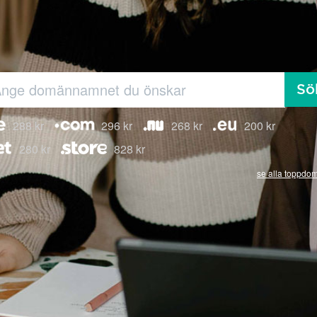
Sö
288 kr
296 kr
268 kr
200 kr
280 kr
828 kr
se alla toppdo