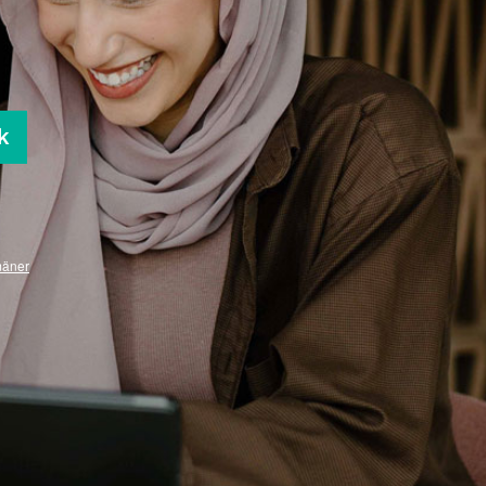
k
mäner