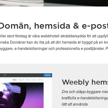
Domän, hemsida & e-pos
ller stort företag är våra webbhotell skräddarsydda för att uppfy
enska Domäner kan du lita på att din hemsida är byggd på en kraft
ggare, e-handelslösningar och professionella e-posttjänster. P
Weebly hem
Dra och släpp-byggare med
kraftfulla e-handelslösninga
lätt att använda