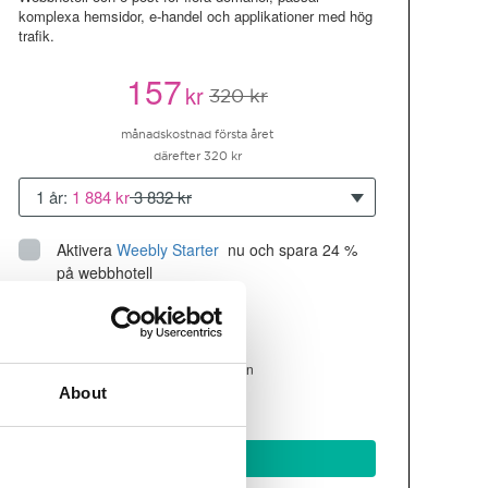
komplexa hemsidor, e-handel och applikationer med hög
trafik.
157
kr
320 kr
månadskostnad första året
därefter 320 kr
1 år:
1 884 kr
3 832 kr
Aktivera
Weebly Starter
 nu och spara 24 % 
på webbhotell
Upp till 10 hemsidor/domäner
300GB
utrymme
SSD
4 CPU, 4GB RAM ~200K besökare/mån
About
läs mer
Köp nu