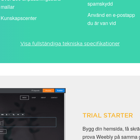
spamskydd
mallar
Använd en e-postapp
Kunskapscenter
du är van vid
Visa fullständiga tekniska specifikationer
TRIAL STARTER
Bygg din hemsida, få sk
prova Weebly på samma gån