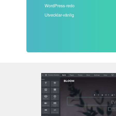
WordPress-redo
Utvecklar-vänlig