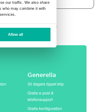
se our traffic. We also share
ers who may combine it with
 services.
et, därefter ersätts de av vårt
Allow all
Generella
nton
30 dagars öppet köp
Gratis e-post &
telefonsupport
Gratis konfiguration