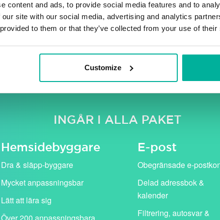
e content and ads, to provide social media features and to analy
 our site with our social media, advertising and analytics partn
 provided to them or that they’ve collected from your use of their
e moms. Våra kampanjpriser (i rosa) gäller för det första år
standardpris (visas med genomstruken text).
Customize
INGÅR I ALLA PAKET
Hemside­byggare
E-post
Dra & släpp-byggare
Obegränsade e-postko
Mycket anpassningsbar
Delad adressbok &
kalender
Lätt att lära sig
Filtrering, autosvar &
Över 200 anpassningsbara