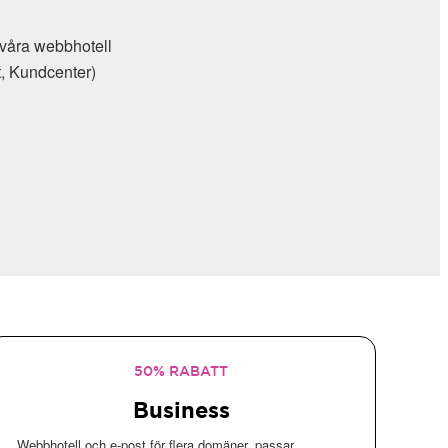
l våra webbhotell
t, Kundcenter)
50% RABATT
Business
Webbhotell och e-post för flera domäner, passar