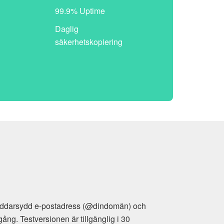
99.9% Uptime
Daglig
säkerhetskopiering
räddarsydd e-postadress (@dindomän) och
g. Testversionen är tillgänglig i 30