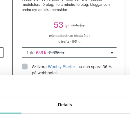
medelstora företag, flera mindre företag, bloggar och
andra dynamiska hemsidor.
53
kr
195 kr
månadskostnad första året
därefter 195 kr
1 år:
636 kr
2 336 kr
Aktivera
Weebly Starter
 nu och spara 36 % 
på webbhotell
Upp till 5 hemsidor/domäner
150GB
utrymme
SSD
2 CPU, 2GB RAM ~60K besökare/mån
Details
läs mer
Köp nu