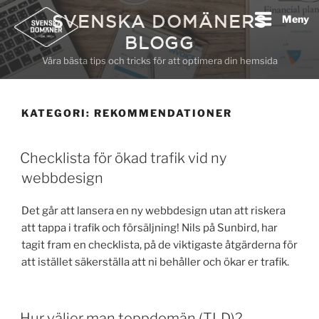
Hoppa
SVENSKA DOMÄNERS
Meny
till
BLOGG
innehåll
Våra bästa tips och tricks för att optimera din hemsida
KATEGORI:
REKOMMENDATIONER
Checklista för ökad trafik vid ny
webbdesign
Det går att lansera en ny webbdesign utan att riskera
att tappa i trafik och försäljning! Nils på Sunbird, har
tagit fram en checklista, på de viktigaste åtgärderna för
att istället säkerställa att ni behåller och ökar er trafik.
Hur väljer man toppdomän (TLD)?