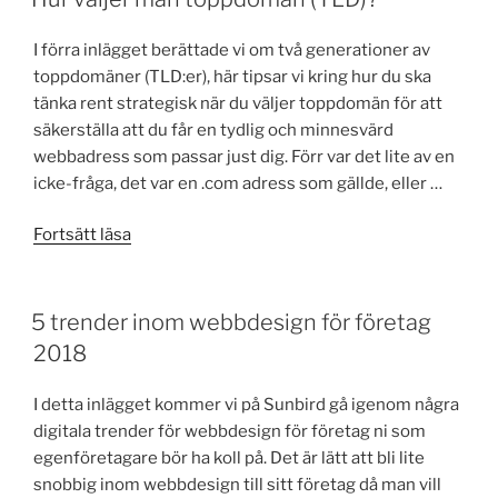
I förra inlägget berättade vi om två generationer av
toppdomäner (TLD:er), här tipsar vi kring hur du ska
tänka rent strategisk när du väljer toppdomän för att
säkerställa att du får en tydlig och minnesvärd
webbadress som passar just dig. Förr var det lite av en
icke-fråga, det var en .com adress som gällde, eller …
”Hur
Fortsätt läsa
väljer
man
toppdomän
5 trender inom webbdesign för företag
(TLD)?”
2018
I detta inlägget kommer vi på Sunbird gå igenom några
digitala trender för webbdesign för företag ni som
egenföretagare bör ha koll på. Det är lätt att bli lite
snobbig inom webbdesign till sitt företag då man vill