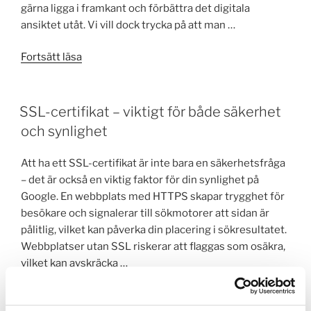
gärna ligga i framkant och förbättra det digitala
ansiktet utåt. Vi vill dock trycka på att man …
”5
Fortsätt läsa
trender
inom
webbdesign
SSL-certifikat – viktigt för både säkerhet
för
och synlighet
företag
2018”
Att ha ett SSL-certifikat är inte bara en säkerhetsfråga
– det är också en viktig faktor för din synlighet på
Google. En webbplats med HTTPS skapar trygghet för
besökare och signalerar till sökmotorer att sidan är
pålitlig, vilket kan påverka din placering i sökresultatet.
Webbplatser utan SSL riskerar att flaggas som osäkra,
vilket kan avskräcka …
”SSL-
Fortsätt läsa