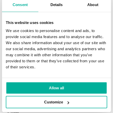
certifikat
Consent
Details
About
–
viktigt
SEARCH
för
This website uses cookies
både
Sök
Sök
säkerhet
We use cookies to personalise content and ads, to
efter:
och
provide social media features and to analyse our traffic.
synlighet”
We also share information about your use of our site with
our social media, advertising and analytics partners who
KATEGORIER
may combine it with other information that you’ve
provided to them or that they’ve collected from your use
Affiliate Marketing
of their services.
Digital marknadsföring
Domäner
Allow all
Driva eget
E-handel
Customize
E-mail