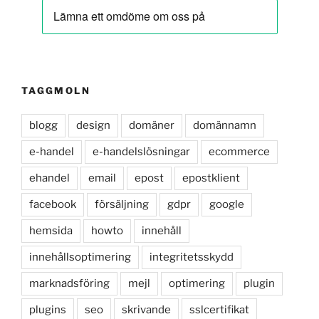
TAGGMOLN
blogg
design
domäner
domännamn
e-handel
e-handelslösningar
ecommerce
ehandel
email
epost
epostklient
facebook
försäljning
gdpr
google
hemsida
howto
innehåll
innehållsoptimering
integritetsskydd
marknadsföring
mejl
optimering
plugin
plugins
seo
skrivande
sslcertifikat