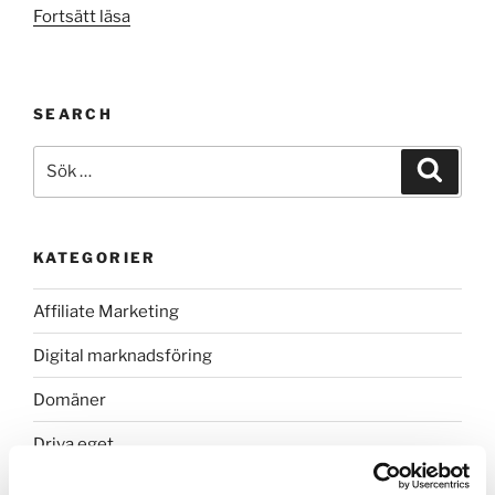
”Hur
Fortsätt läsa
byter
jag
lösenord
SEARCH
för
min
Sök
Sök
e-
efter:
postadress?”
KATEGORIER
Affiliate Marketing
Digital marknadsföring
Domäner
Driva eget
E-handel