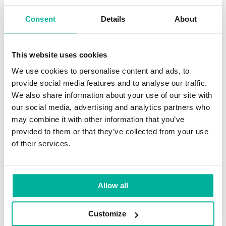
E-mail
Consent
Details
About
Hemsida
This website uses cookies
Internetsäkerhet
We use cookies to personalise content and ads, to
Nyheter
provide social media features and to analyse our traffic.
We also share information about your use of our site with
Öka försäljning
our social media, advertising and analytics partners who
Rekommendationer
may combine it with other information that you’ve
provided to them or that they’ve collected from your use
Självhjälp
of their services.
Webbdesign
WordPress
Allow all
Customize