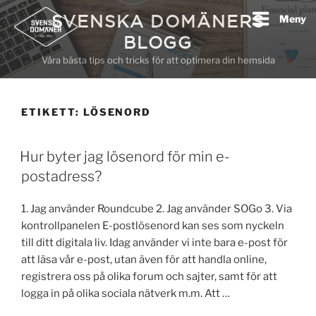
Hoppa
SVENSKA DOMÄNERS
Meny
till
BLOGG
innehåll
Våra bästa tips och tricks för att optimera din hemsida
ETIKETT:
LÖSENORD
Hur byter jag lösenord för min e-
postadress?
1. Jag använder Roundcube 2. Jag använder SOGo 3. Via
kontrollpanelen E-postlösenord kan ses som nyckeln
till ditt digitala liv. Idag använder vi inte bara e-post för
att läsa vår e-post, utan även för att handla online,
registrera oss på olika forum och sajter, samt för att
logga in på olika sociala nätverk m.m. Att …