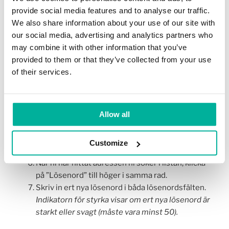
Scrolla ner till sektionen E-post och klicka på ”E-
provide social media features and to analyse our traffic.
postkonton”.
We also share information about your use of our site with
En lista med alla era adresser visas i sektionen E-
our social media, advertising and analytics partners who
postkonton.
may combine it with other information that you’ve
Om listan är stor (>10) gör följande för att hitta en
provided to them or that they’ve collected from your use
adress:
of their services.
Ange exakt adress i sökfältet ovanför listan.
Använd länkarna under listan för att se nästa
10 adresser i listan.
Allow all
Ändra antal i Paketstorlek filtret i det högra
hörnet ovanför listan. Antalet ni väljer avser
Customize
antalet adresser ni kan se i samma vy.
När ni har hittat adressen ni söker i listan, klicka
på ”Lösenord” till höger i samma rad.
Skriv in ert nya lösenord i båda lösenordsfälten.
Indikatorn för styrka visar om ert nya lösenord är
starkt eller svagt (måste vara minst 50).