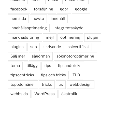
facebook
försäljning
gdpr
google
hemsida
howto
innehåll
innehållsoptimering
integritetsskydd
marknadsföring
mejl
optimering
plugin
plugins
seo
skrivande
sslcertifikat
Sälj mer
sågörman
sökmotoroptimering
tema
tillägg
tips
tipsandtricks
tipsochtricks
tips och tricks
TLD
toppdomäner
tricks
ux
webbdesign
webbsida
WordPress
ökatrafik