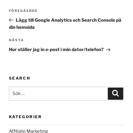
Inläggsnavigering
Föregående
FÖREGÅENDE
inlägg
Lägg till Google Analytics och Search Console på
din hemsida
Nästa
NÄSTA
inlägg
Hur ställer jag in e-post i min dator/telefon?
SEARCH
Sök
Sök
efter:
KATEGORIER
Affiliate Marketing