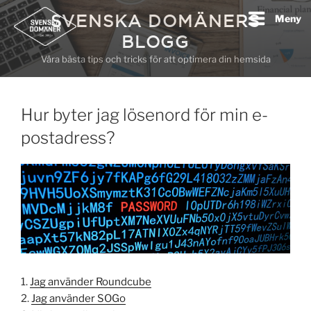
Hoppa
SVENSKA DOMÄNERS
Meny
till
BLOGG
innehåll
Våra bästa tips och tricks för att optimera din hemsida
Hur byter jag lösenord för min e-
postadress?
1.
Jag använder Roundcube
2.
Jag använder SOGo