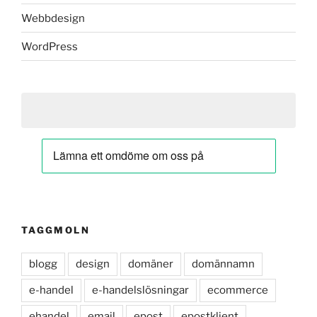
Webbdesign
WordPress
TAGGMOLN
blogg
design
domäner
domännamn
e-handel
e-handelslösningar
ecommerce
ehandel
email
epost
epostklient