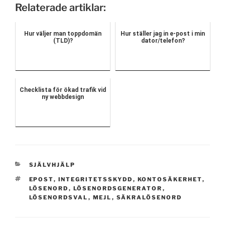
Relaterade artiklar:
Hur väljer man toppdomän
Hur ställer jag in e-post i min
(TLD)?
dator/telefon?
Checklista för ökad trafik vid
ny webbdesign
KATEGORIER
SJÄLVHJÄLP
TAGGAR
EPOST
,
INTEGRITETSSKYDD
,
KONTOSÄKERHET
,
LÖSENORD
,
LÖSENORDSGENERATOR
,
LÖSENORDSVAL
,
MEJL
,
SÄKRALÖSENORD