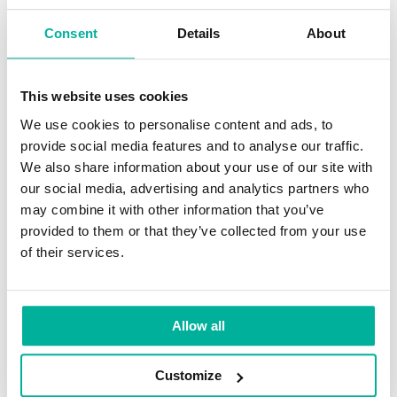
E-mail
Consent
Details
About
Hemsida
This website uses cookies
Internetsäkerhet
We use cookies to personalise content and ads, to
Nyheter
provide social media features and to analyse our traffic.
We also share information about your use of our site with
Öka försäljning
our social media, advertising and analytics partners who
Rekommendationer
may combine it with other information that you’ve
provided to them or that they’ve collected from your use
Självhjälp
of their services.
Webbdesign
WordPress
Allow all
Customize