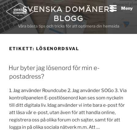
Hoppa
SVENSKA DOMÄNERS
Meny
till
BLOGG
innehåll
Våra bästa tips och tricks för att optimera din hemsida
ETIKETT:
LÖSENORDSVAL
Hur byter jag lösenord för min e-
postadress?
1. Jag använder Roundcube 2. Jag använder SOGo 3. Via
kontrollpanelen E-postlösenord kan ses som nyckeln
till ditt digitala liv. Idag använder vi inte bara e-post för
att läsa vår e-post, utan även för att handla online,
registrera oss på olika forum och sajter, samt för att
logga in på olika sociala nätverk m.m. Att …