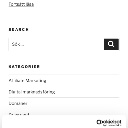
”Hur
Fortsätt läsa
byter
jag
lösenord
SEARCH
för
min
Sök
Sök
e-
efter:
postadress?”
KATEGORIER
Affiliate Marketing
Digital marknadsföring
Domäner
Driva eget
E-handel