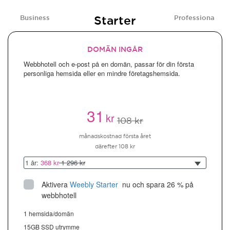
Starter
Business
Professional
DOMÄN INGÅR
Webbhotell och e-post på en domän, passar för din första
personliga hemsida eller en mindre företagshemsida.
31
kr
108 kr
månadskostnad första året
därefter 108 kr
1 år:
368 kr
1 296 kr
Aktivera
Weebly Starter
 nu och spara 26 % på 
webbhotell
1 hemsida/domän
15GB SSD utrymme