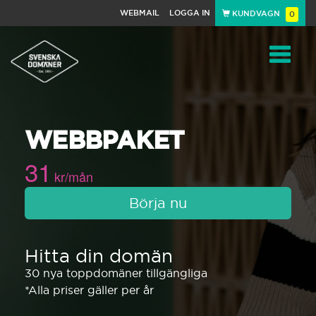
WEBMAIL
LOGGA IN
KUNDVAGN
0
Toggle
WEBBPAKET
navigat
31
kr/mån
Börja nu
Hitta din domän
30 nya toppdomäner tillgängliga
*Alla priser gäller per år