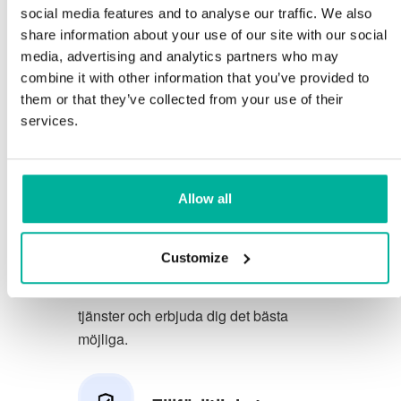
social media features and to analyse our traffic. We also
Du förtjänar att ha de allra bästa
share information about your use of our site with our social
media, advertising and analytics partners who may
förutsättningarna för din verksamhet.
combine it with other information that you’ve provided to
them or that they’ve collected from your use of their
Vi har en trevlig och kunnig
services.
telefonsupport på svenska och vi
erbjuder 30 dagars öppet köp på våra
tjänster.
Allow all
Vi strävar efter att överträfa dina
förväntningar genom att erbjuda en
Customize
förstklassig service. Vi lär oss av din
feedback så att vi kan förbättra våra
tjänster och erbjuda dig det bästa
möjliga.