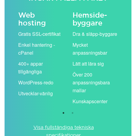
Web
Hemside­
E-
hosting
byggare
 köp
Obe
Gratis SSL-certifikat
Dra & släpp-byggare
pos
Enkel hantering -
Mycket
Del
cPanel
anpassningsbar
kal
ion
400+ appar
Lätt att lära sig
Filt
tillgängliga
spa
Över 200
WordPress-redo
anpassningsbara
Anv
ing
mallar
pos
Utvecklar-vänlig
du ä
Kunskapscenter
Visa fullständiga tekniska
specifikationer