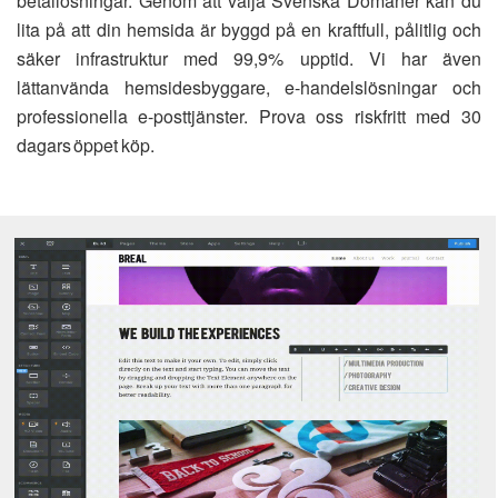
betallösningar. Genom att välja Svenska Domäner kan du
lita på att din hemsida är byggd på en kraftfull, pålitlig och
säker infrastruktur med 99,9% upptid. Vi har även
lättanvända hemsidesbyggare, e-handelslösningar och
professionella e-posttjänster. Prova oss riskfritt med 30
dagars öppet köp.