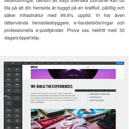
betallösningar. Genom att välja Svenska Domäner kan du
lita på att din hemsida är byggd på en kraftfull, pålitlig och
säker infrastruktur med 99,9% upptid. Vi har även
lättanvända hemsidesbyggare, e-handelslösningar och
professionella e-posttjänster. Prova oss riskfritt med 30
dagars öppet köp.