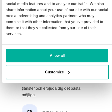
social media features and to analyse our traffic. We also
Du förtjänar att ha de allra bästa
share information about your use of our site with our social
media, advertising and analytics partners who may
förutsättningarna för din verksamhet.
combine it with other information that you’ve provided to
them or that they’ve collected from your use of their
Vi har en trevlig och kunnig
services.
telefonsupport på svenska och vi
erbjuder 30 dagars öppet köp på våra
tjänster.
Allow all
Vi strävar efter att överträfa dina
förväntningar genom att erbjuda en
Customize
förstklassig service. Vi lär oss av din
feedback så att vi kan förbättra våra
tjänster och erbjuda dig det bästa
möjliga.