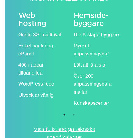
Web
Hemside­
E-
hosting
byggare
 köp
Obe
Gratis SSL-certifikat
Dra & släpp-byggare
pos
Enkel hantering -
Mycket
Del
cPanel
anpassningsbar
kal
ion
400+ appar
Lätt att lära sig
Filt
tillgängliga
spa
Över 200
WordPress-redo
anpassningsbara
Anv
ing
mallar
pos
Utvecklar-vänlig
du ä
Kunskapscenter
Visa fullständiga tekniska
specifikationer