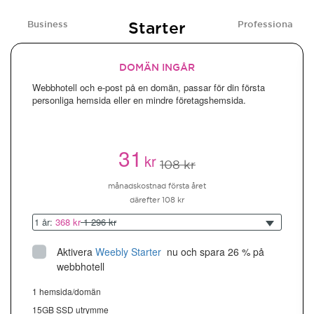
Starter
Business
Professional
DOMÄN INGÅR
Webbhotell och e-post på en domän, passar för din första
personliga hemsida eller en mindre företagshemsida.
31
kr
108 kr
månadskostnad första året
därefter 108 kr
1 år:
368 kr
1 296 kr
Aktivera
Weebly Starter
 nu och spara 26 % på 
webbhotell
1 hemsida/domän
15GB SSD utrymme