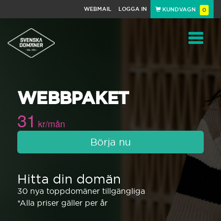
WEBMAIL
LOGGA IN
KUNDVAGN
0
Toggle
WEBBPAKET
navigat
31
kr/mån
Börja nu
Hitta din domän
30 nya toppdomäner tillgängliga
*Alla priser gäller per år