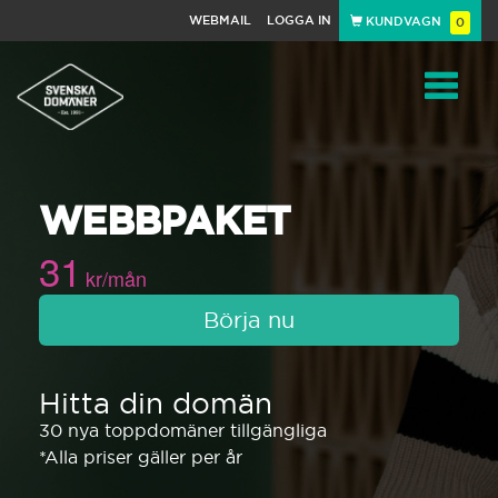
WEBMAIL
LOGGA IN
KUNDVAGN
0
Toggle
WEBBPAKET
navigat
31
kr/mån
Börja nu
Hitta din domän
30 nya toppdomäner tillgängliga
*Alla priser gäller per år