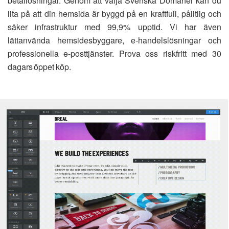
betallösningar. Genom att välja Svenska Domäner kan du
lita på att din hemsida är byggd på en kraftfull, pålitlig och
säker infrastruktur med 99,9% upptid. Vi har även
lättanvända hemsidesbyggare, e-handelslösningar och
professionella e-posttjänster. Prova oss riskfritt med 30
dagars öppet köp.