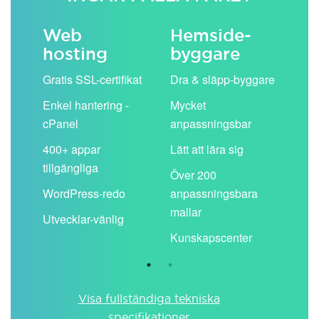
Web
Hemside­
E-
hosting
byggare
 köp
Obe
Gratis SSL-certifikat
Dra & släpp-byggare
pos
Enkel hantering -
Mycket
Del
cPanel
anpassningsbar
kal
ion
400+ appar
Lätt att lära sig
Filt
tillgängliga
spa
Över 200
WordPress-redo
anpassningsbara
Anv
ing
mallar
pos
Utvecklar-vänlig
du ä
Kunskapscenter
Visa fullständiga tekniska
specifikationer