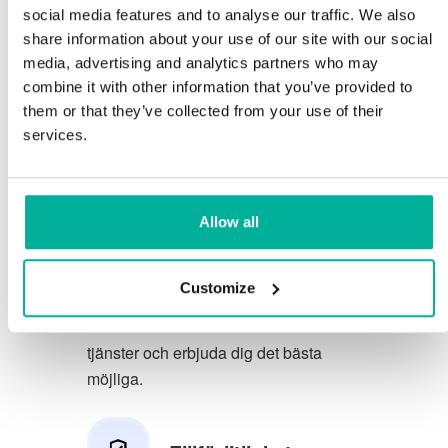
social media features and to analyse our traffic. We also
Du förtjänar att ha de allra bästa
share information about your use of our site with our social
media, advertising and analytics partners who may
förutsättningarna för din verksamhet.
combine it with other information that you’ve provided to
them or that they’ve collected from your use of their
Vi har en trevlig och kunnig
services.
telefonsupport på svenska och vi
erbjuder 30 dagars öppet köp på våra
tjänster.
Allow all
Vi strävar efter att överträfa dina
förväntningar genom att erbjuda en
Customize
förstklassig service. Vi lär oss av din
feedback så att vi kan förbättra våra
tjänster och erbjuda dig det bästa
möjliga.