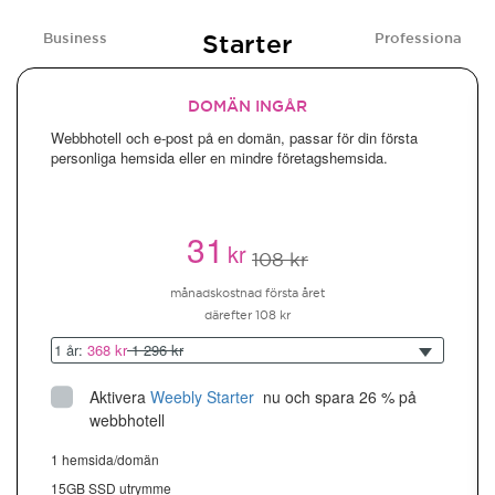
Starter
Business
Professional
DOMÄN INGÅR
Webbhotell och e-post på en domän, passar för din första
personliga hemsida eller en mindre företagshemsida.
31
kr
108 kr
månadskostnad första året
därefter 108 kr
1 år:
368 kr
1 296 kr
Aktivera
Weebly Starter
 nu och spara 26 % på 
webbhotell
1 hemsida/domän
15GB SSD utrymme