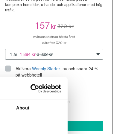
komplexa hemsidor, e-handel och applikationer med hög
trafik.
157
kr
320 kr
månadskostnad första året
därefter 320 kr
1 år:
1 884 kr
3 832 kr
Aktivera
Weebly Starter
 nu och spara 24 % 
på webbhotell
Upp till 10 hemsidor/domäner
300GB
utrymme
SSD
4 CPU, 4GB RAM ~200K besökare/mån
About
läs mer
Köp nu