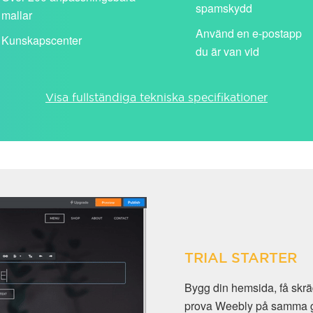
spamskydd
mallar
Använd en e-postapp
Kunskapscenter
du är van vid
Visa fullständiga tekniska specifikationer
TRIAL STARTER
Bygg din hemsida, få sk
prova Weebly på samma gån