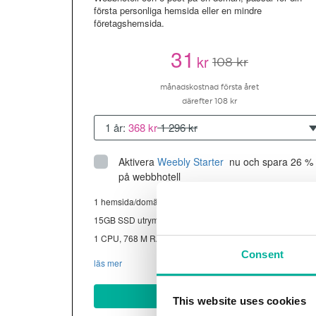
första personliga hemsida eller en mindre
företagshemsida.
31
kr
108 kr
månadskostnad första året
därefter 108 kr
1 år:
368 kr
1 296 kr
Aktivera
Weebly Starter
 nu och spara 26 % 
på webbhotell
1 hemsida/domän
15GB SSD utrymme
1 CPU, 768 M RAM ~13K besökare/mån
Consent
läs mer
Köp nu
This website uses cookies