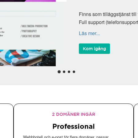
Finns som tilläggstjänst til
Full support (telefonsuppor
Läs mer...
Kom igång
2 DOMÄNER INGÅR
Professional
Webbhotell och e-post för flera domäner, passar