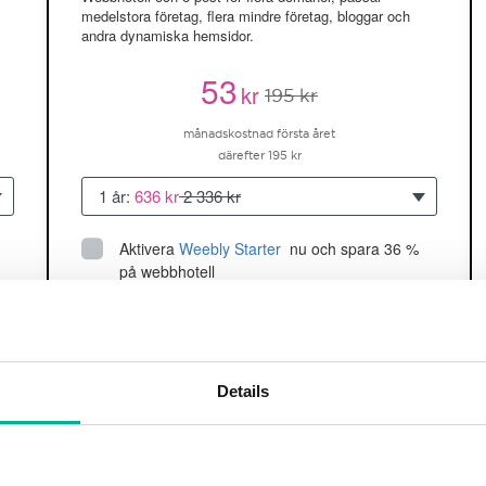
medelstora företag, flera mindre företag, bloggar och
andra dynamiska hemsidor.
53
kr
195 kr
månadskostnad första året
därefter 195 kr
1 år:
636 kr
2 336 kr
Aktivera
Weebly Starter
 nu och spara 36 % 
på webbhotell
Upp till 5 hemsidor/domäner
150GB
utrymme
SSD
2 CPU, 2GB RAM ~60K besökare/mån
Details
läs mer
Köp nu