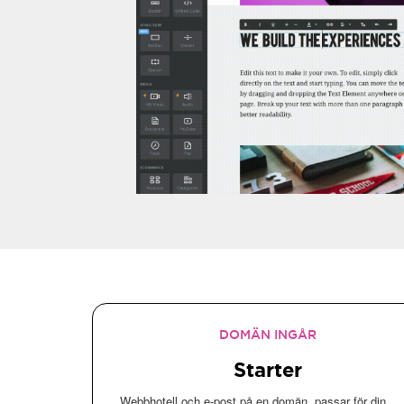
DOMÄN INGÅR
Starter
Webbhotell och e-post på en domän, passar för din