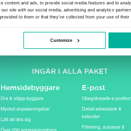
e content and ads, to provide social media features and to analy
 our site with our social media, advertising and analytics partn
 provided to them or that they’ve collected from your use of their
e moms. Våra kampanjpriser (i rosa) gäller för det första år
standardpris (visas med genomstruken text).
Customize
INGÅR I ALLA PAKET
Hemside­byggare
E-post
Dra & släpp-byggare
Obegränsade e-postko
Mycket anpassningsbar
Delad adressbok &
kalender
Lätt att lära sig
Filtrering, autosvar &
Över 200 anpassningsbara