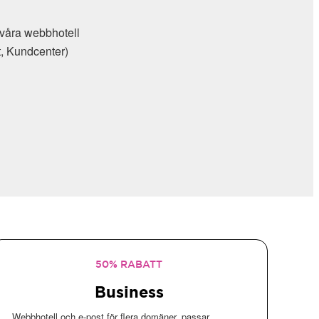
l våra webbhotell
t, Kundcenter)
50% RABATT
Business
Webbhotell och e-post för flera domäner, passar