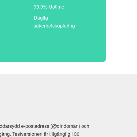
99.9% Uptime
Daglig
säkerhetskopiering
räddarsydd e-postadress (@dindomän) och
g. Testversionen är tillgänglig i 30