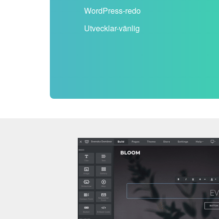
WordPress-redo
Utvecklar-vänlig