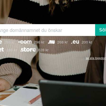
Sö
288 kr
296 kr
268 kr
200 kr
280 kr
828 kr
se alla toppdo