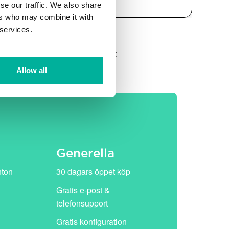
se our traffic. We also share
ers who may combine it with
 services.
et, därefter ersätts de av vårt
Allow all
Generella
nton
30 dagars öppet köp
Gratis e-post &
telefonsupport
Gratis konfiguration