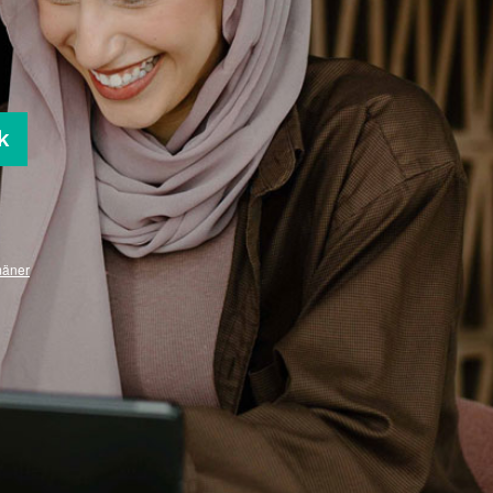
k
mäner