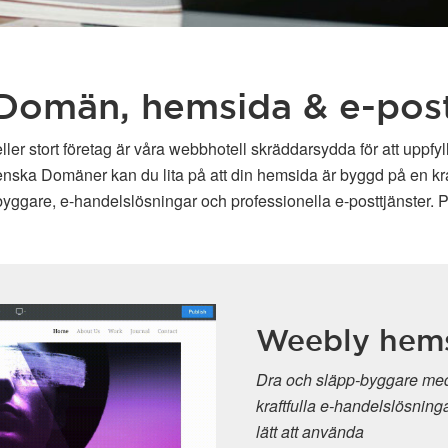
Domän, hemsida & e-pos
ller stort företag är våra webbhotell skräddarsydda för att uppfy
enska Domäner kan du lita på att din hemsida är byggd på en kraft
ggare, e-handelslösningar och professionella e-posttjänster. P
Weebly hem
Dra och släpp-byggare med
kraftfulla e-handelslösninga
lätt att använda