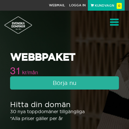
WEBMAIL
LOGGA IN
KUNDVAGN
0
Toggle
WEBBPAKET
navigat
31
kr/mån
Börja nu
Hitta din domän
30 nya toppdomäner tillgängliga
*Alla priser gäller per år