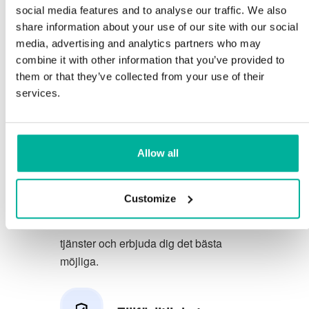
social media features and to analyse our traffic. We also
Du förtjänar att ha de allra bästa
share information about your use of our site with our social
media, advertising and analytics partners who may
förutsättningarna för din verksamhet.
combine it with other information that you’ve provided to
them or that they’ve collected from your use of their
Vi har en trevlig och kunnig
services.
telefonsupport på svenska och vi
erbjuder 30 dagars öppet köp på våra
tjänster.
Allow all
Vi strävar efter att överträfa dina
förväntningar genom att erbjuda en
Customize
förstklassig service. Vi lär oss av din
feedback så att vi kan förbättra våra
tjänster och erbjuda dig det bästa
möjliga.