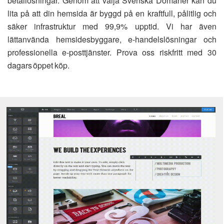
betallösningar. Genom att välja Svenska Domäner kan du
lita på att din hemsida är byggd på en kraftfull, pålitlig och
säker infrastruktur med 99,9% upptid. Vi har även
lättanvända hemsidesbyggare, e-handelslösningar och
professionella e-posttjänster. Prova oss riskfritt med 30
dagars öppet köp.