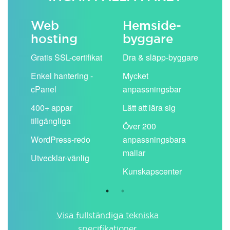
Web
Hemside­
E-
hosting
byggare
 köp
Obe
Gratis SSL-certifikat
Dra & släpp-byggare
pos
Enkel hantering -
Mycket
Del
cPanel
anpassningsbar
kal
ion
400+ appar
Lätt att lära sig
Filt
tillgängliga
spa
Över 200
WordPress-redo
anpassningsbara
Anv
ing
mallar
pos
Utvecklar-vänlig
du ä
Kunskapscenter
Visa fullständiga tekniska
specifikationer