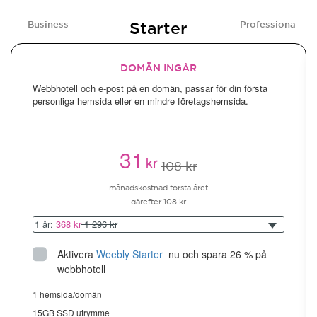
Starter
Business
Professional
DOMÄN INGÅR
Webbhotell och e-post på en domän, passar för din första
personliga hemsida eller en mindre företagshemsida.
31
kr
108 kr
månadskostnad första året
därefter 108 kr
1 år:
368 kr
1 296 kr
Aktivera
Weebly Starter
 nu och spara 26 % på 
webbhotell
1 hemsida/domän
15GB SSD utrymme