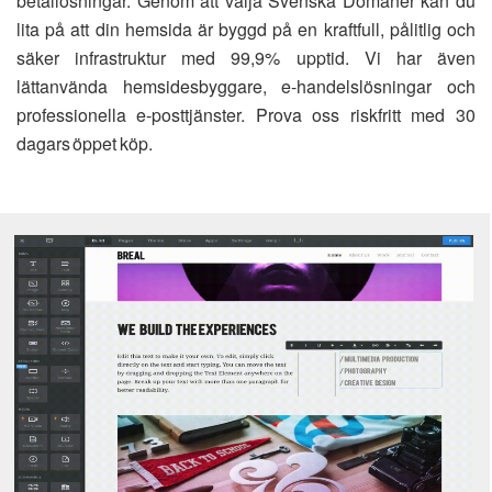
betallösningar. Genom att välja Svenska Domäner kan du
lita på att din hemsida är byggd på en kraftfull, pålitlig och
säker infrastruktur med 99,9% upptid. Vi har även
lättanvända hemsidesbyggare, e-handelslösningar och
professionella e-posttjänster. Prova oss riskfritt med 30
dagars öppet köp.