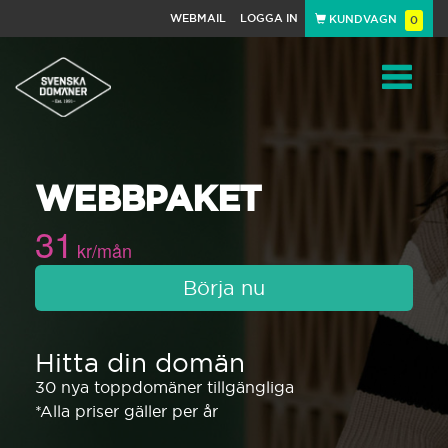
WEBMAIL
LOGGA IN
KUNDVAGN
0
Toggle
WEBBPAKET
navigat
31
kr/mån
Börja nu
Hitta din domän
30 nya toppdomäner tillgängliga
*Alla priser gäller per år