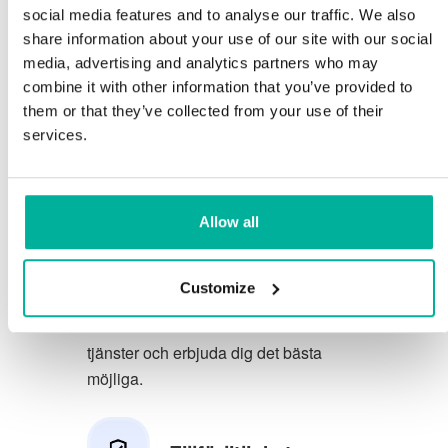
social media features and to analyse our traffic. We also
Du förtjänar att ha de allra bästa
share information about your use of our site with our social
media, advertising and analytics partners who may
förutsättningarna för din verksamhet.
combine it with other information that you’ve provided to
them or that they’ve collected from your use of their
Vi har en trevlig och kunnig
services.
telefonsupport på svenska och vi
erbjuder 30 dagars öppet köp på våra
tjänster.
Allow all
Vi strävar efter att överträfa dina
förväntningar genom att erbjuda en
Customize
förstklassig service. Vi lär oss av din
feedback så att vi kan förbättra våra
tjänster och erbjuda dig det bästa
möjliga.