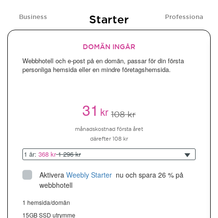
Starter
Business
Professional
DOMÄN INGÅR
Webbhotell och e-post på en domän, passar för din första
personliga hemsida eller en mindre företagshemsida.
31
kr
108 kr
månadskostnad första året
därefter 108 kr
1 år:
368 kr
1 296 kr
Aktivera
Weebly Starter
 nu och spara 26 % på 
webbhotell
1 hemsida/domän
15GB SSD utrymme