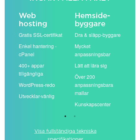
Web
Hemside­
E-
hosting
byggare
 köp
Obe
Gratis SSL-certifikat
Dra & släpp-byggare
pos
Enkel hantering -
Mycket
Del
cPanel
anpassningsbar
kal
ion
400+ appar
Lätt att lära sig
Filt
tillgängliga
spa
Över 200
WordPress-redo
anpassningsbara
Anv
ing
mallar
pos
Utvecklar-vänlig
du ä
Kunskapscenter
Visa fullständiga tekniska
specifikationer