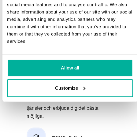
social media features and to analyse our traffic. We also
Du förtjänar att ha de allra bästa
share information about your use of our site with our social
media, advertising and analytics partners who may
förutsättningarna för din verksamhet.
combine it with other information that you’ve provided to
them or that they’ve collected from your use of their
Vi har en trevlig och kunnig
services.
telefonsupport på svenska och vi
erbjuder 30 dagars öppet köp på våra
tjänster.
Allow all
Vi strävar efter att överträfa dina
förväntningar genom att erbjuda en
Customize
förstklassig service. Vi lär oss av din
feedback så att vi kan förbättra våra
tjänster och erbjuda dig det bästa
möjliga.