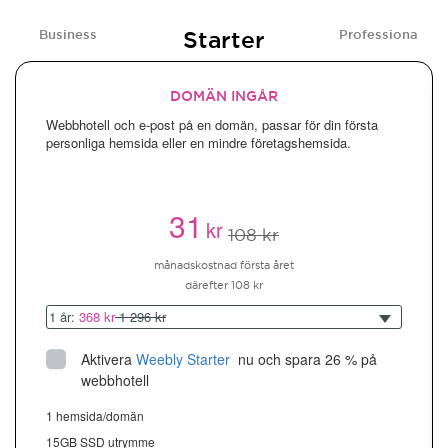
Starter
Business
Professional
DOMÄN INGÅR
Webbhotell och e-post på en domän, passar för din första
personliga hemsida eller en mindre företagshemsida.
31
kr
108 kr
månadskostnad första året
därefter 108 kr
1 år:
368 kr
1 296 kr
Aktivera
Weebly Starter
 nu och spara 26 % på 
webbhotell
1 hemsida/domän
15GB SSD utrymme