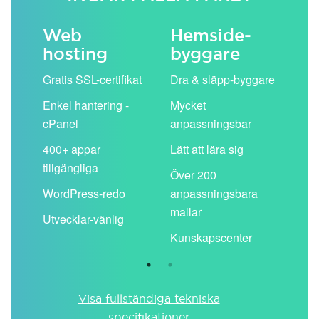
Web
Hemside­
E-
hosting
byggare
 köp
Obe
Gratis SSL-certifikat
Dra & släpp-byggare
pos
Enkel hantering -
Mycket
Del
cPanel
anpassningsbar
kal
ion
400+ appar
Lätt att lära sig
Filt
tillgängliga
spa
Över 200
WordPress-redo
anpassningsbara
Anv
ing
mallar
pos
Utvecklar-vänlig
du ä
Kunskapscenter
Visa fullständiga tekniska
specifikationer