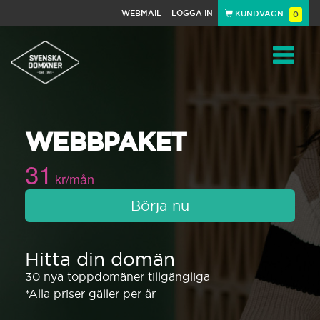
WEBMAIL
LOGGA IN
KUNDVAGN
0
Toggle
WEBBPAKET
navigat
31
kr/mån
Börja nu
Hitta din domän
30 nya toppdomäner tillgängliga
*Alla priser gäller per år