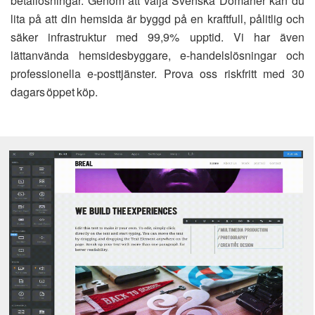
betallösningar. Genom att välja Svenska Domäner kan du
lita på att din hemsida är byggd på en kraftfull, pålitlig och
säker infrastruktur med 99,9% upptid. Vi har även
lättanvända hemsidesbyggare, e-handelslösningar och
professionella e-posttjänster. Prova oss riskfritt med 30
dagars öppet köp.