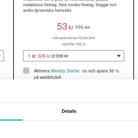
medelstora företag, flera mindre företag, bloggar och
andra dynamiska hemsidor.
53
kr
195 kr
månadskostnad första året
därefter 195 kr
1 år:
636 kr
2 336 kr
Aktivera
Weebly Starter
 nu och spara 36 % 
på webbhotell
Upp till 5 hemsidor/domäner
150GB
utrymme
SSD
2 CPU, 2GB RAM ~60K besökare/mån
Details
läs mer
Köp nu