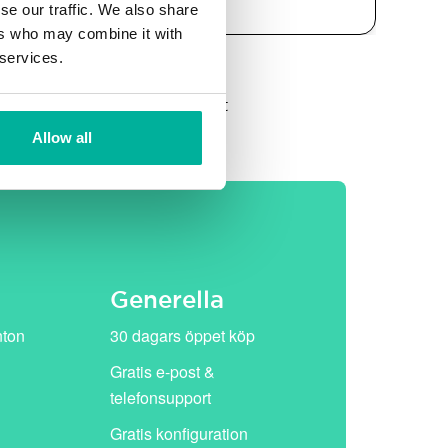
se our traffic. We also share
ers who may combine it with
 services.
et, därefter ersätts de av vårt
Allow all
Generella
nton
30 dagars öppet köp
Gratis e-post &
telefonsupport
Gratis konfiguration