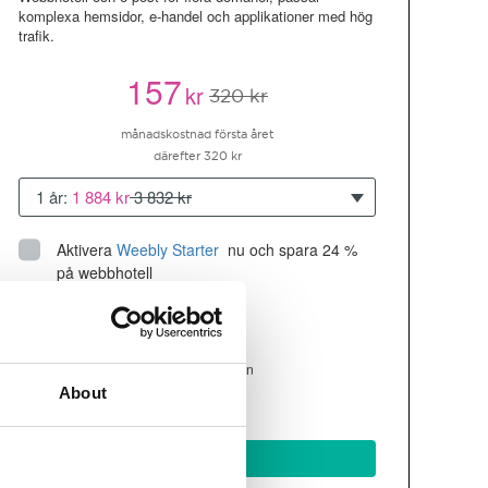
komplexa hemsidor, e-handel och applikationer med hög
trafik.
157
kr
320 kr
månadskostnad första året
därefter 320 kr
1 år:
1 884 kr
3 832 kr
Aktivera
Weebly Starter
 nu och spara 24 % 
på webbhotell
Upp till 10 hemsidor/domäner
300GB
utrymme
SSD
4 CPU, 4GB RAM ~200K besökare/mån
About
läs mer
Köp nu