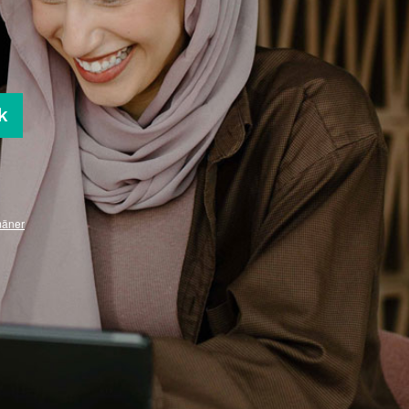
k
mäner