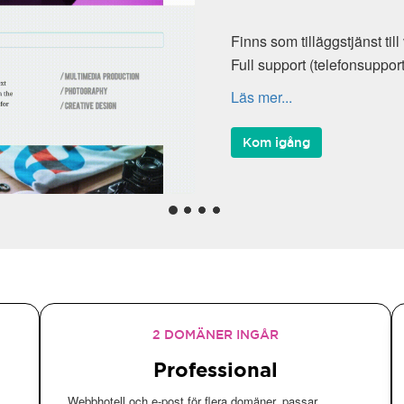
Finns som tilläggstjänst til
Full support (telefonsuppor
Läs mer...
Kom igång
2 DOMÄNER INGÅR
Professional
Webbhotell och e-post för flera domäner, passar