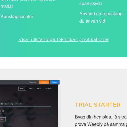
spamskydd
mallar
Använd en e-postapp
Kunskapscenter
du är van vid
Visa fullständiga tekniska specifikationer
TRIAL STARTER
Bygg din hemsida, få sk
prova Weebly på samma gån