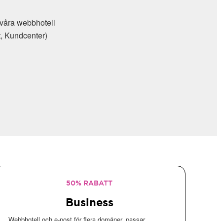
l våra webbhotell
t, Kundcenter)
50% RABATT
Business
Webbhotell och e-post för flera domäner, passar