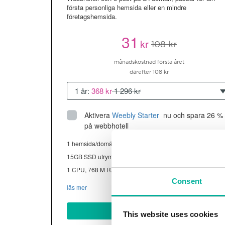
första personliga hemsida eller en mindre
företagshemsida.
31
kr
108 kr
månadskostnad första året
därefter 108 kr
1 år:
368 kr
1 296 kr
Aktivera
Weebly Starter
 nu och spara 26 % 
på webbhotell
1 hemsida/domän
15GB SSD utrymme
1 CPU, 768 M RAM ~13K besökare/mån
Consent
läs mer
Köp nu
This website uses cookies