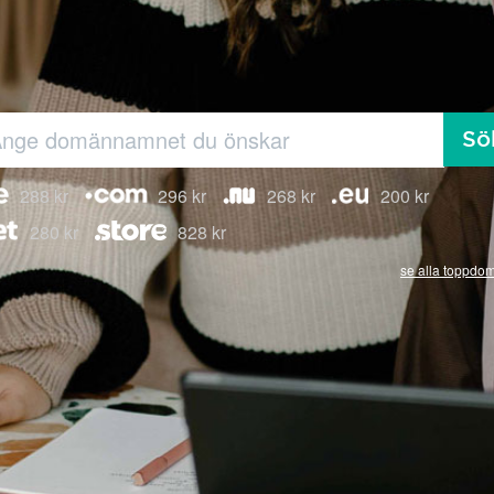
Sö
288 kr
296 kr
268 kr
200 kr
280 kr
828 kr
se alla toppdo