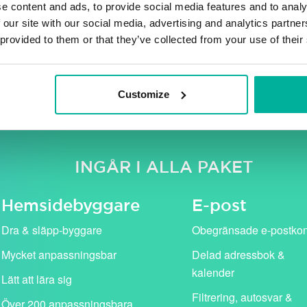
e content and ads, to provide social media features and to analy
 our site with our social media, advertising and analytics partn
 provided to them or that they’ve collected from your use of their
e moms. Våra kampanjpriser (i rosa) gäller för det första år
standardpris (visas med genomstruken text).
Customize
INGÅR I ALLA PAKET
Hemside­byggare
E-post
Dra & släpp-byggare
Obegränsade e-postko
Mycket anpassningsbar
Delad adressbok &
kalender
Lätt att lära sig
Filtrering, autosvar &
Över 200 anpassningsbara