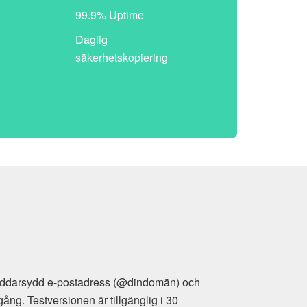
99.9% Uptime
Daglig
säkerhetskopiering
räddarsydd e-postadress (@dindomän) och
g. Testversionen är tillgänglig i 30