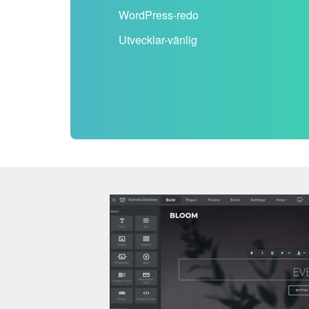
WordPress-redo
Utvecklar-vänlig