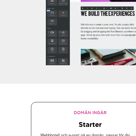
DOMÄN INGÅR
Starter
Webbhotell och e-post på en domän, passar för din