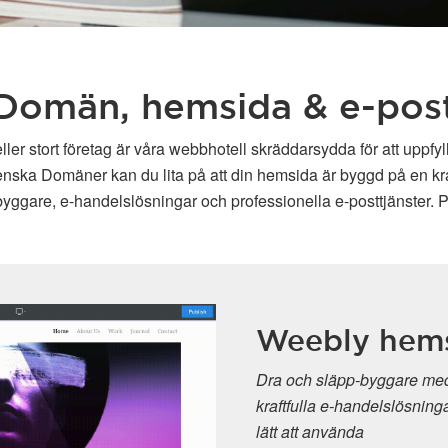
Domän, hemsida & e-pos
ller stort företag är våra webbhotell skräddarsydda för att uppfy
enska Domäner kan du lita på att din hemsida är byggd på en kraft
ggare, e-handelslösningar och professionella e-posttjänster. P
Weebly hem
Dra och släpp-byggare med
kraftfulla e-handelslösninga
lätt att använda