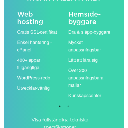
Web
Hemside­
E-
hosting
byggare
 köp
Obe
Gratis SSL-certifikat
Dra & släpp-byggare
pos
Enkel hantering -
Mycket
Del
cPanel
anpassningsbar
kal
ion
400+ appar
Lätt att lära sig
Filt
tillgängliga
spa
Över 200
WordPress-redo
anpassningsbara
Anv
ing
mallar
pos
Utvecklar-vänlig
du ä
Kunskapscenter
Visa fullständiga tekniska
specifikationer