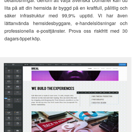
betallösningar. Genom att välja Svenska Domäner kan du
lita på att din hemsida är byggd på en kraftfull, pålitlig och
säker infrastruktur med 99,9% upptid. Vi har även
lättanvända hemsidesbyggare, e-handelslösningar och
professionella e-posttjänster. Prova oss riskfritt med 30
dagars öppet köp.