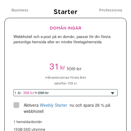
Starter
Business
Professional
DOMÄN INGÅR
Webbhotell och e-post på en domän, passar för din första
personliga hemsida eller en mindre företagshemsida.
31
kr
108 kr
månadskostnad första året
därefter 108 kr
1 år:
368 kr
1 296 kr
Aktivera
Weebly Starter
 nu och spara 26 % på 
webbhotell
1 hemsida/domän
15GB SSD utrymme