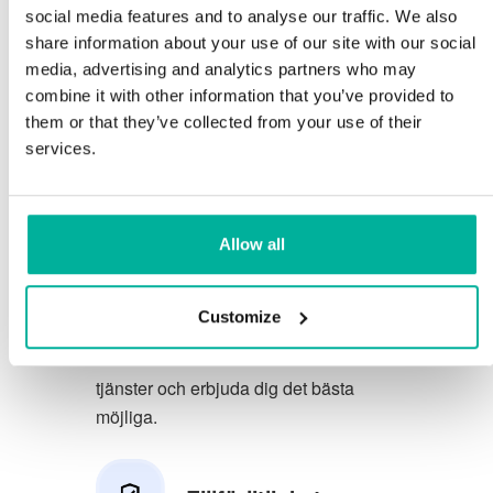
social media features and to analyse our traffic. We also
Du förtjänar att ha de allra bästa
share information about your use of our site with our social
media, advertising and analytics partners who may
förutsättningarna för din verksamhet.
combine it with other information that you’ve provided to
them or that they’ve collected from your use of their
Vi har en trevlig och kunnig
services.
telefonsupport på svenska och vi
erbjuder 30 dagars öppet köp på våra
tjänster.
Allow all
Vi strävar efter att överträfa dina
förväntningar genom att erbjuda en
Customize
förstklassig service. Vi lär oss av din
feedback så att vi kan förbättra våra
tjänster och erbjuda dig det bästa
möjliga.