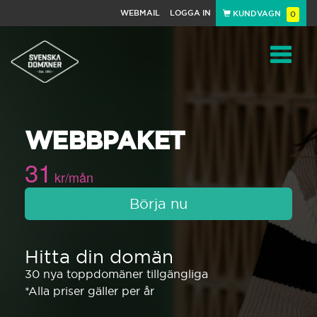
WEBMAIL
LOGGA IN
KUNDVAGN
0
Toggle
WEBBPAKET
navigat
31
kr/mån
Börja nu
Hitta din domän
30 nya toppdomäner tillgängliga
*Alla priser gäller per år