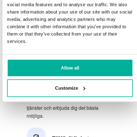
social media features and to analyse our traffic. We also
Du förtjänar att ha de allra bästa
share information about your use of our site with our social
media, advertising and analytics partners who may
förutsättningarna för din verksamhet.
combine it with other information that you’ve provided to
them or that they’ve collected from your use of their
Vi har en trevlig och kunnig
services.
telefonsupport på svenska och vi
erbjuder 30 dagars öppet köp på våra
tjänster.
Allow all
Vi strävar efter att överträfa dina
förväntningar genom att erbjuda en
Customize
förstklassig service. Vi lär oss av din
feedback så att vi kan förbättra våra
tjänster och erbjuda dig det bästa
möjliga.