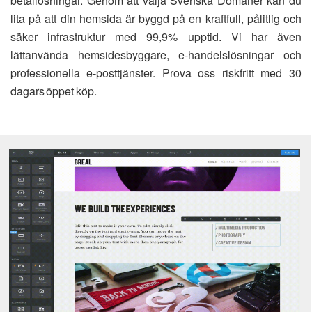
betallösningar. Genom att välja Svenska Domäner kan du
lita på att din hemsida är byggd på en kraftfull, pålitlig och
säker infrastruktur med 99,9% upptid. Vi har även
lättanvända hemsidesbyggare, e-handelslösningar och
professionella e-posttjänster. Prova oss riskfritt med 30
dagars öppet köp.