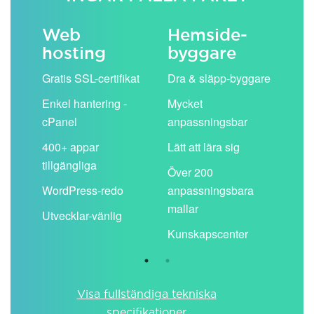
Web
Hemside­
E-
hosting
byggare
 köp
Obe
Gratis SSL-certifikat
Dra & släpp-byggare
pos
Enkel hantering -
Mycket
Del
cPanel
anpassningsbar
kal
ion
400+ appar
Lätt att lära sig
Filt
tillgängliga
spa
Över 200
WordPress-redo
anpassningsbara
Anv
ing
mallar
pos
Utvecklar-vänlig
du ä
Kunskapscenter
Visa fullständiga tekniska
specifikationer