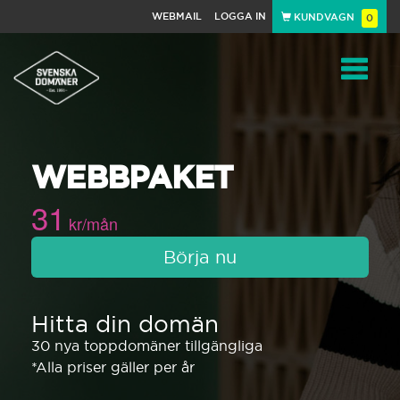
WEBMAIL
LOGGA IN
KUNDVAGN
0
Toggle
WEBBPAKET
navigat
31
kr/mån
Börja nu
Hitta din domän
30 nya toppdomäner tillgängliga
*Alla priser gäller per år