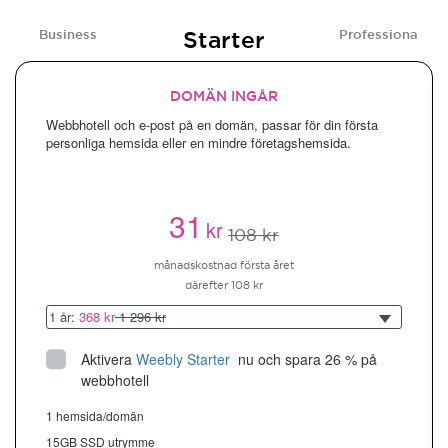
Starter
Business
Professional
DOMÄN INGÅR
Webbhotell och e-post på en domän, passar för din första
personliga hemsida eller en mindre företagshemsida.
31
kr
108 kr
månadskostnad första året
därefter 108 kr
1 år:
368 kr
1 296 kr
Aktivera
Weebly Starter
 nu och spara 26 % på 
webbhotell
1 hemsida/domän
15GB SSD utrymme