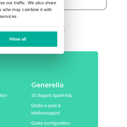
se our traffic. We also share
ers who may combine it with
 services.
et, därefter ersätts de av vårt
Allow all
Generella
nton
30 dagars öppet köp
Gratis e-post &
telefonsupport
Gratis konfiguration