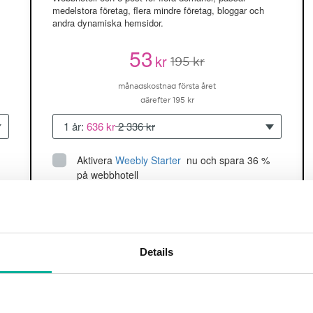
medelstora företag, flera mindre företag, bloggar och
andra dynamiska hemsidor.
53
kr
195 kr
månadskostnad första året
därefter 195 kr
1 år:
636 kr
2 336 kr
Aktivera
Weebly Starter
 nu och spara 36 % 
på webbhotell
Upp till 5 hemsidor/domäner
150GB
utrymme
SSD
2 CPU, 2GB RAM ~60K besökare/mån
Details
läs mer
Köp nu