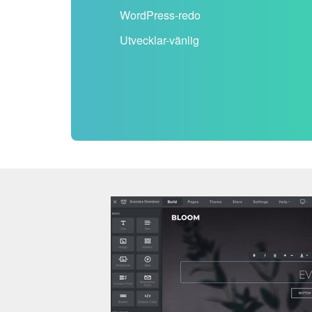
WordPress-redo
Utvecklar-vänlig
TRIAL STARTER
Bygg din hemsida, få skräddarsydd e-postadress
prova Weebly på samma gång. Testversionen är till