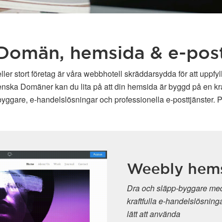
Domän, hemsida & e-pos
ller stort företag är våra webbhotell skräddarsydda för att uppfy
enska Domäner kan du lita på att din hemsida är byggd på en kraft
ggare, e-handelslösningar och professionella e-posttjänster. P
re
ment och
r, intuitiv och