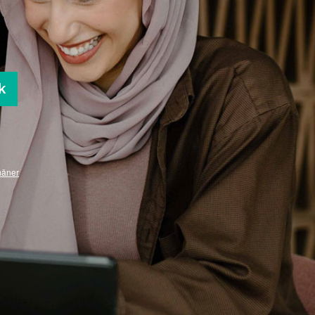
k
mäner