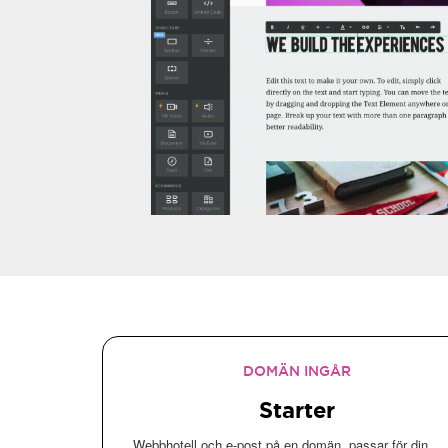
Finns som tilläggstjänst till våra webbhotell
Full support (telefonsupport, Kundcenter)
Läs mer...
Kom igång
DOMÄN INGÅR
Starter
Webbhotell och e-post på en domän, passar för din