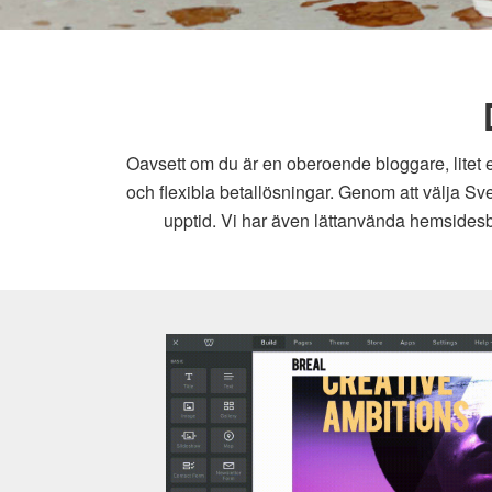
Oavsett om du är en oberoende bloggare, litet e
och flexibla betallösningar. Genom att välja Sv
upptid. Vi har även lättanvända hemsidesby
Weebly hemsidesbygga
Dra och släpp-byggare med avancerade färdiga ele
kraftfulla e-handelslösningar Kräver inga förkunskape
lätt att använda