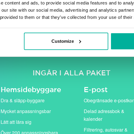
e content and ads, to provide social media features and to analy
 our site with our social media, advertising and analytics partn
 provided to them or that they’ve collected from your use of their
e moms. Våra kampanjpriser (i rosa) gäller för det första år
standardpris (visas med genomstruken text).
Customize
INGÅR I ALLA PAKET
Hemside­byggare
E-post
Dra & släpp-byggare
Obegränsade e-postko
Mycket anpassningsbar
Delad adressbok &
kalender
Lätt att lära sig
Filtrering, autosvar &
Över 200 anpassningsbara