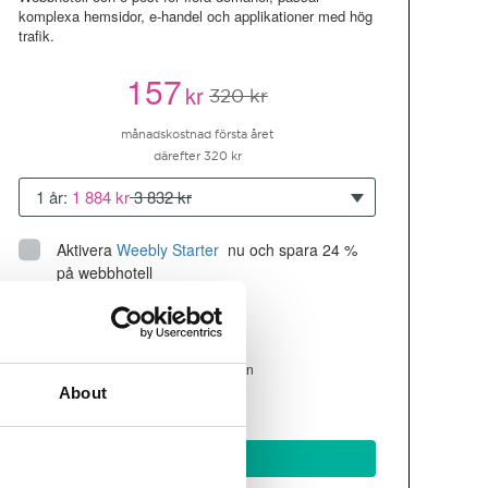
komplexa hemsidor, e-handel och applikationer med hög
trafik.
157
kr
320 kr
månadskostnad första året
därefter 320 kr
1 år:
1 884 kr
3 832 kr
Aktivera
Weebly Starter
 nu och spara 24 % 
på webbhotell
Upp till 10 hemsidor/domäner
300GB
utrymme
SSD
4 CPU, 4GB RAM ~200K besökare/mån
About
läs mer
Köp nu