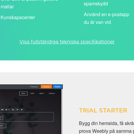
spamskydd
mallar
Använd en e-postapp
Kunskapscenter
du är van vid
Visa fullständiga tekniska specifikationer
 (@dindomän) och
gänglig i 30