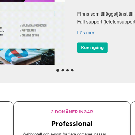
2 DOMÄNER INGÅR
Professional
Webbhotell och e-post för flera domäner, passar