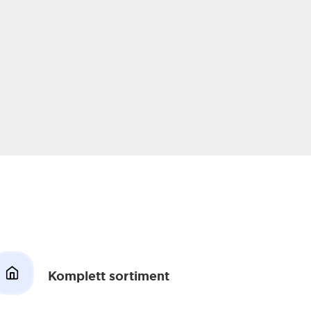
Från
40 kr/mo
Kom igång
Komplett sortiment