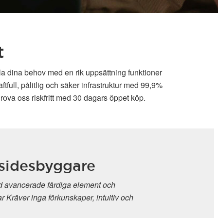
t
lla dina behov med en rik uppsättning funktioner
full, pålitlig och säker infrastruktur med 99,9%
rova oss riskfritt med 30 dagars öppet köp.
SitePro
Mycket anpassnin
Standardbyggare, 