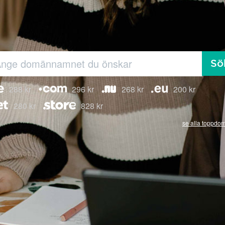
Sö
288 kr
296 kr
268 kr
200 kr
280 kr
828 kr
se alla toppdo