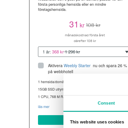
första personliga hemsida eller en mindre
företagshemsida.
31
kr
108 kr
månadskostnad första året
därefter 108 kr
1 år:
368 kr
1 296 kr
Aktivera
Weebly Starter
 nu och spara 26 % 
på webbhotell
1 hemsida/domän
15GB SSD utrymme
1 CPU, 768 M RAM ~13K besökare/mån
Consent
läs mer
Köp nu
This website uses cookies