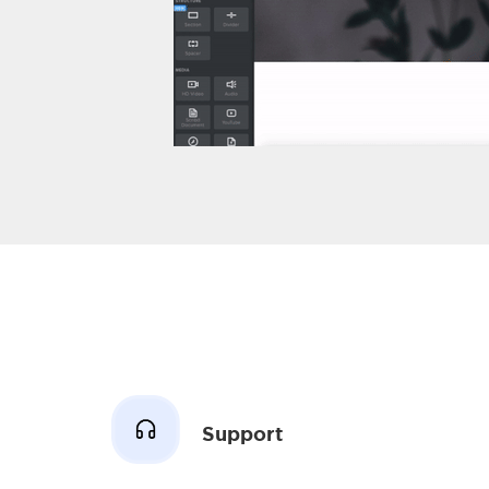
dagar.
Aktivera Weebly.
Kom igång
Support