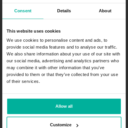
Consent
Details
About
Alla priser är SEK ex. moms
This website uses cookies
Prenumerera på vårt nyhetsbrev
We use cookies to personalise content and ads, to
provide social media features and to analyse our traffic.
Få spännande nyheter och erbjudanden direkt i inkorgen.
We also share information about your use of our site with
our social media, advertising and analytics partners who
Prenumerera
may combine it with other information that you’ve
provided to them or that they’ve collected from your use
of their services.
.se
-agent.
.nu
-agent
Företag
Allow all
Om oss
Jobb
Customize