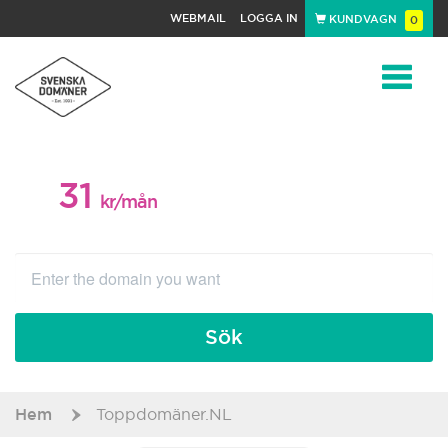
WEBMAIL
LOGGA IN
KUNDVAGN
0
Toggle
31
WEBBPAKET
navigat
kr/mån
Sök
Hem
Toppdomäner.NL