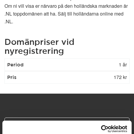
Om ni vill visa er närvaro på den holländska marknaden är
.NL toppdomänen att ha. Sälj till holländarna online med
.NL.
Domänpriser vid
nyregistrering
1 år
Period
172 kr
Pris
Trygga och säkra betalningar